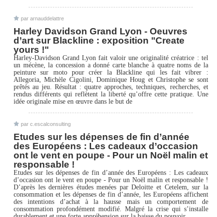
par
arnauddelattre
Harley Davidson Grand Lyon - Oeuvres
d’art sur Blackline : exposition "Create
yours !"
Harley-Davidson Grand Lyon fait valoir une originalité créatrice : tel
un mécène, la concession a donné carte blanche à quatre noms de la
peinture sur moto pour créer la Blackline qui les fait vibrer :
Allegoria, Michèle Cigolini, Dominique Houg et Christophe se sont
prêtés au jeu. Résultat : quatre approches, techniques, recherches, et
rendus différents qui reflètent la liberté qu’offre cette pratique. Une
idée originale mise en œuvre dans le but de
par
c.escalconsulting
Etudes sur les dépenses de fin d’année
des Européens : Les cadeaux d’occasion
ont le vent en poupe - Pour un Noël malin et
responsable !
Etudes sur les dépenses de fin d’année des Européens : Les cadeaux
d’occasion ont le vent en poupe - Pour un Noël malin et responsable !
D’après les dernières études menées par Deloitte et Cetelem, sur la
consommation et les dépenses de fin d’année, les Européens affichent
des intentions d’achat à la hausse mais un comportement de
consommation profondément modifié. Malgré la crise qui s’installe
durablement et une forte appréhension sur la baisse du pouvoir