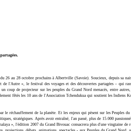
 partagées.
du 26 au 28 octobre prochains à Albertville (Savoie). Soucieux, depuis sa nai
ct de l'Autre », le festival des voyages et des découvertes partagées – qui ra
 un coup de projecteur sur les peuples du Grand Nord menacés, entre autres,
lement fêtés les 10 ans de l'Association Tchendukua qui soutient les Indiens K
r le réchauffement de la planète. Et les enjeux qui pèsent sur les Peuples d
tiques, stratégiques. Après avoir entraîné, l'an passé, plus de 15.000 passionné
Himalaya », l'édition 2007 du Grand Bivouac consacrera plus d'une vingtaine de 
es, projections, débats, animations, spectacles - aux Peuples du Grand Nord, 