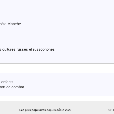
lanète Manche
es cultures russes et russophones
 enfants
ort de combat
Les plus populaires depuis début 2026
CP l