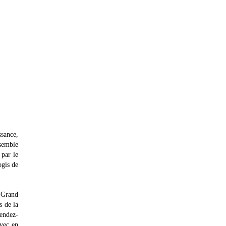
ssance,
ssemble
 par le
ogis de
u Grand
s de la
rendez-
avec en