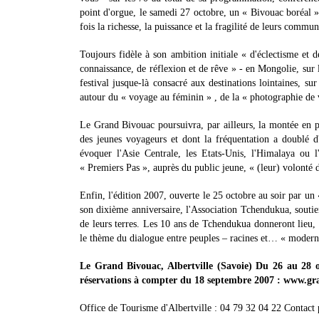
point d'orgue, le samedi 27 octobre, un « Bivouac boréal » 
fois la richesse, la puissance et la fragilité de leurs commun
Toujours fidèle à son ambition initiale « d'éclectisme et
connaissance, de réflexion et de rêve » - en Mongolie, sur
festival jusque-là consacré aux destinations lointaines, s
autour du « voyage au féminin » , de la « photographie de
Le Grand Bivouac poursuivra, par ailleurs, la montée en 
des jeunes voyageurs et dont la fréquentation a doublé d
évoquer l'Asie Centrale, les Etats-Unis, l'Himalaya ou 
« Premiers Pas », auprès du public jeune, « (leur) volonté d'i
Enfin, l'édition 2007, ouverte le 25 octobre au soir par un 
son dixième anniversaire, l'Association Tchendukua, sout
de leurs terres. Les 10 ans de Tchendukua donneront lieu, 
le thème du dialogue entre peuples – racines et… « moder
Le Grand Bivouac, Albertville (Savoie) Du 26 au 28 o
réservations à compter du 18 septembre 2007 : www.g
Office de Tourisme d'Albertville : 04 79 32 04 22 Contact 