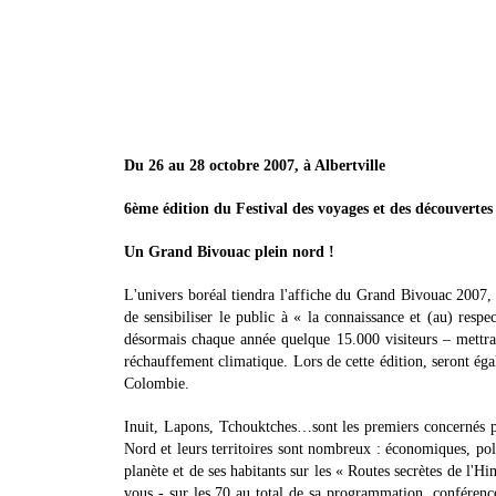
Du 26 au 28 octobre 2007, à Albertville
6ème édition du Festival des voyages et des découvertes
Un Grand Bivouac plein nord !
L'univers boréal tiendra l'affiche du Grand Bivouac 2007, 
de sensibiliser le public à « la connaissance et (au) respe
désormais chaque année quelque 15.000 visiteurs – mettra
réchauffement climatique. Lors de cette édition, seront éga
Colombie.
Inuit, Lapons, Tchouktches…sont les premiers concernés pa
Nord et leurs territoires sont nombreux : économiques, poli
planète et de ses habitants sur les « Routes secrètes de l'
vous - sur les 70 au total de sa programmation, conférenc