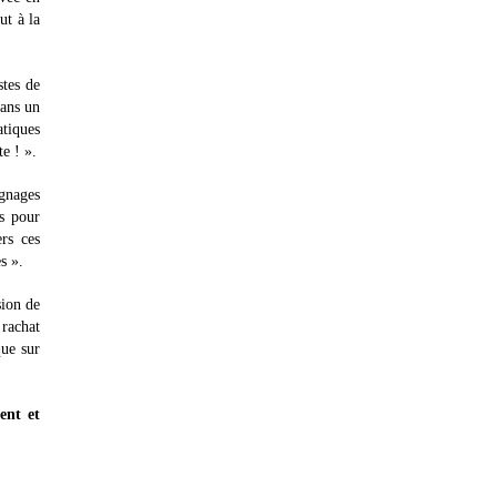
ut à la
stes de
dans un
atiques
e ! ».
ignages
és pour
rs ces
s ».
sion de
 rachat
que sur
ent et