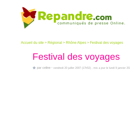
Accueil du site
>
Régional
>
Rhône Alpes
>
Festival des voyages
Festival des voyages
par
celine
-
vendredi 20 juillet 2007 (17h52)
, mis a jour le lundi 9 janvier 2