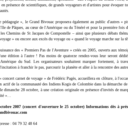
en présence de scientifiques, de grands voyageurs et d'artistes pour évoquer to
autés.
 de pédagogie », le Grand Bivouac proposera également au public d'autres « pi
 l'Ile de Pâques, au cœur de l'Amérique ou du Ténéré et pour la première fois 
ur les Chemins de St Jacques de Compostelle – ainsi que plusieurs débats thém
 voyage » ou encore aux excès du voyage ou « quand le voyage marche sur la têt
puissance des « Premiers Pas de l'Aventure » créés en 2005, ouverts aux témo
'une édition à l'autre ! Pas moins de quatorze rendez-vous leur seront dédi
l'Amérique du Sud. Les organisateurs souhaitent marquer fortement, à trave
ncitation à franchir le pas, parcourir la planète et aller à la rencontre des autre
« concert carnet de voyage » de Frédéric Pagès, accueillera en clôture, à l'occa
ien actif de la communauté des Indiens Kogis de Colombie dans la démarche de
le dimanche 28 octobre, à une création originale en présence d'invités de mar
nité »…
ctobre 2007 (concert d'ouverture le 25 octobre) Informations dès à prés
randbivouac.com
presse : 04 79 32 48 64