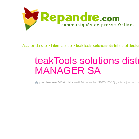
Accueil du site
>
Informatique
>
teakTools solutions distribue et dé
teakTools solutions dis
MANAGER SA
par
Jérôme MARTIN
-
lundi 26 novembre 2007 (17h10)
, mis a jour le m