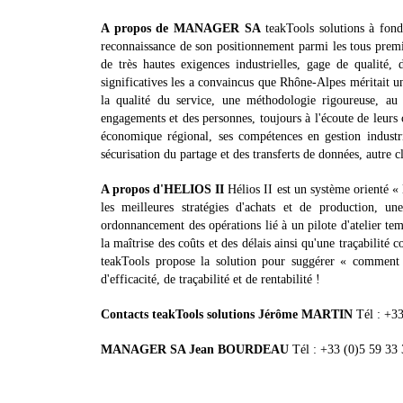
A propos de MANAGER SA
teakTools solutions à fon
reconnaissance de son positionnement parmi les tous premi
de très hautes exigences industrielles, gage de qualité,
significatives les a convaincus que Rhône-Alpes méritait un
la qualité du service, une méthodologie rigoureuse, a
engagements et des personnes, toujours à l'écoute de leur
économique régional, ses compétences en gestion industrie
sécurisation du partage et des transferts de données, autre c
A propos d'HELIOS II
Hélios II est un système orienté « 
les meilleures stratégies d'achats et de production, 
ordonnancement des opérations lié à un pilote d'atelier tem
la maîtrise des coûts et des délais ainsi qu'une traçabilit
teakTools propose la solution pour suggérer « comment mi
d'efficacité, de traçabilité et de rentabilité !
Contacts teakTools solutions Jérôme MARTIN
Tél : +33
MANAGER SA Jean BOURDEAU
Tél : +33 (0)5 59 33