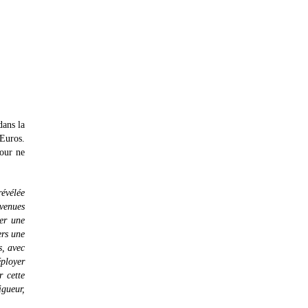
dans la
'Euros.
pour ne
révélée
venues
her une
ers une
s, avec
éployer
 cette
igueur,