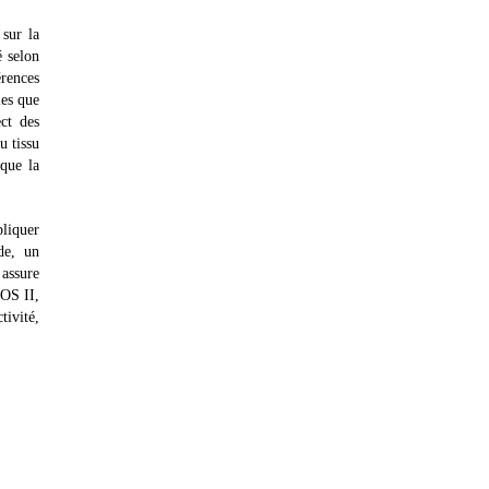
sur la
é selon
érences
les que
ct des
u tissu
 que la
pliquer
de, un
 assure
IOS II,
tivité,