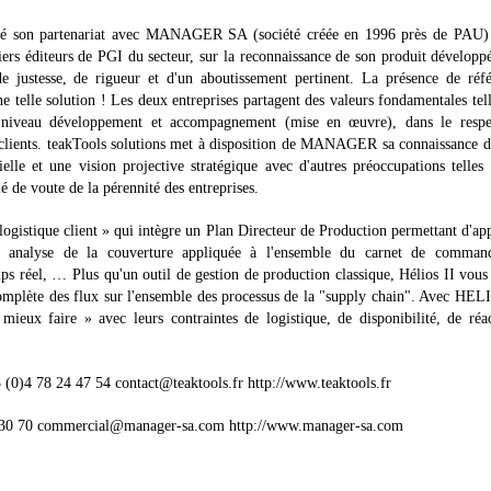
dé son partenariat avec MANAGER SA (société créée en 1996 près de PAU) 
ers éditeurs de PGI du secteur, sur la reconnaissance de son produit développ
 de justesse, de rigueur et d'un aboutissement pertinent. La présence de réf
e telle solution ! Les deux entreprises partagent des valeurs fondamentales tel
u niveau développement et accompagnement (mise en œuvre), dans le respe
s clients. teakTools solutions met à disposition de MANAGER sa connaissance d
lle et une vision projective stratégique avec d'autres préoccupations telles
lé de voute de la pérennité des entreprises.
logistique client » qui intègre un Plan Directeur de Production permettant d'ap
une analyse de la couverture appliquée à l'ensemble du carnet de comman
ps réel, … Plus qu'un outil de gestion de production classique, Hélios II vous
é complète des flux sur l'ensemble des processus de la "supply chain". Avec HEL
eux faire » avec leurs contraintes de logistique, de disponibilité, de réac
 (0)4 78 24 47 54 contact@teaktools.fr http://www.teaktools.fr
 30 70 commercial@manager-sa.com http://www.manager-sa.com