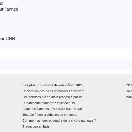
ax
r l’année
pour CHR
Les plus populaires depuis début 2026
CP l
Déclaration des biens immobiliers : dernière
Où a
Les services clé en main proposés par un
Mobi
Du fantasme moderne : fétichiser l’IA,
Face aux flammes : l’Australie trace la voie
Youtube freine la diffusion de contenus
Comment acheter et vendre de la crypto monnaie ?
Traduction en Italien