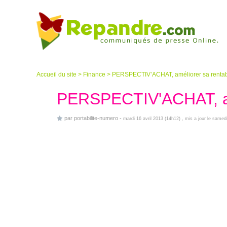
Accueil du site
>
Finance
>
PERSPECTIV’ACHAT, améliorer sa rentabi
PERSPECTIV'ACHAT, amé
par
portabilite-numero
-
mardi 16 avril 2013 (14h12)
, mis a jour le samed