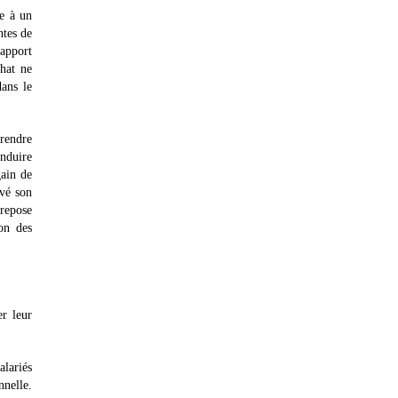
e à un
ntes de
rapport
chat ne
dans le
prendre
onduire
gain de
uvé son
 repose
on des
er leur
alariés
nnelle.