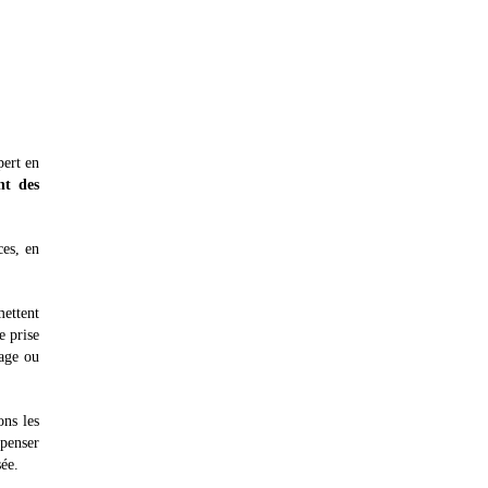
pert en
t des
ces, en
ettent
e prise
mage ou
ons les
penser
sée.