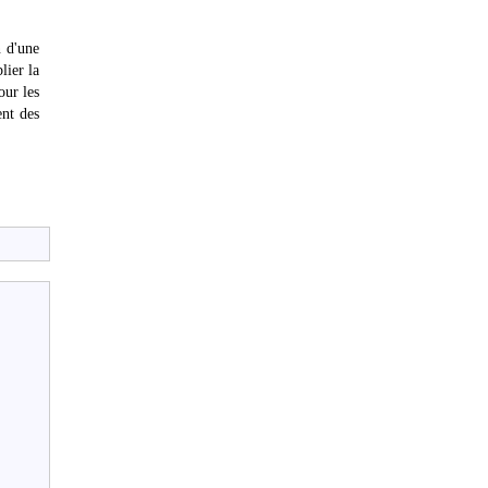
n d'une
lier la
our les
ent des