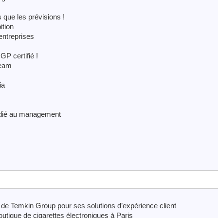
 que les prévisions !
ition
entreprises
P certifié !
team
ia
édié au management
e de Temkin Group pour ses solutions d’expérience client
outique de cigarettes électroniques à Paris