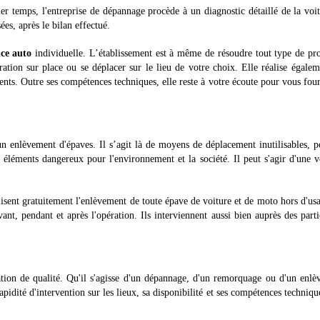
er temps, l'entreprise de dépannage procède à un diagnostic détaillé de la voi
es, après le bilan effectué.
nce auto
individuelle. L’établissement est à même de résoudre tout type de p
ration sur place ou se déplacer sur le lieu de votre choix. Elle réalise égale
ts. Outre ses compétences techniques, elle reste à votre écoute pour vous four
 un enlèvement d'épaves. Il s’agit là de moyens de déplacement inutilisables, 
éléments dangereux pour l'environnement et la société. Il peut s'agir d'une v
nt gratuitement l'enlèvement de toute épave de voiture et de moto hors d'usa
nt, pendant et après l'opération. Ils interviennent aussi bien auprès des parti
on de qualité. Qu'il s'agisse d'un dépannage, d'un remorquage ou d'un enlè
pidité d'intervention sur les lieux, sa disponibilité et ses compétences techniqu