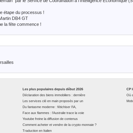
ain" par le Service de Coordination à l’Intelligence Economique (
e étape du processus !
 Martin DB4 GT
ue la fête commence !
rsailles
Les plus populaires depuis début 2026
CP l
Déclaration des biens immobiliers : dernière
Où a
Les services clé en main proposés par un
Mobi
Du fantasme moderne : fétichiser l’IA,
Face aux flammes : l’Australie trace la voie
Youtube freine la diffusion de contenus
Comment acheter et vendre de la crypto monnaie ?
Traduction en Italien