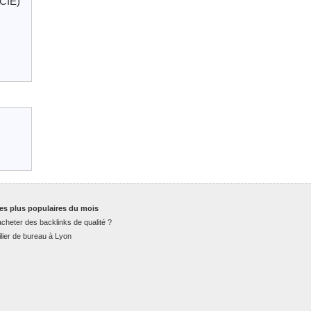
SCIE)
es plus populaires du mois
cheter des backlinks de qualité ?
lier de bureau à Lyon