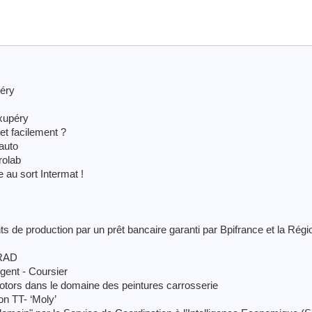
péry
Exupéry
et facilement ?
auto
rolab
 au sort Intermat !
s de production par un prêt bancaire garanti par Bpifrance et la Régi
ORAD
gent - Coursier
Motors dans le domaine des peintures carrosserie
on TT- ‘Moly’