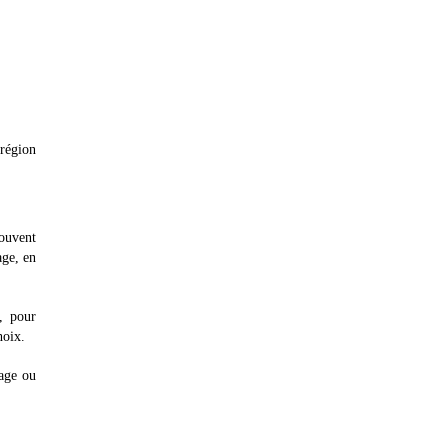
 région
souvent
age, en
s, pour
hoix.
age ou