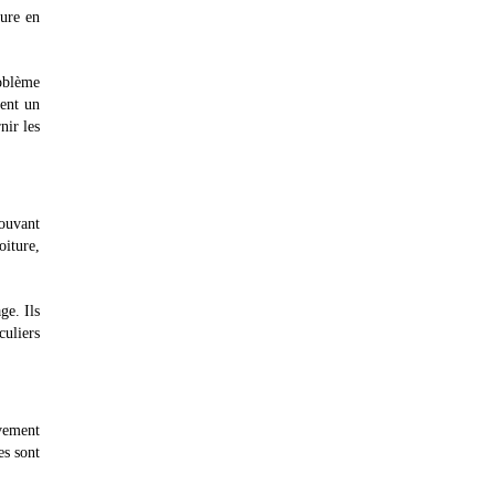
ture en
roblème
ment un
nir les
pouvant
oiture,
ge. Ils
culiers
vement
es sont