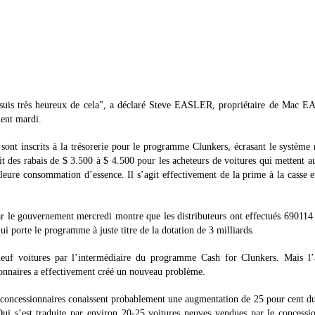
e suis très heureux de cela", a déclaré Steve EASLER, propriétaire de Mac 
ent mardi.
sont inscrits à la trésorerie pour le programme Clunkers, écrasant le système
t des rabais de $ 3.500 à $ 4.500 pour les acheteurs de voitures qui mettent a
eure consommation d’essence. Il s’agit effectivement de la prime à la casse e
par le gouvernement mercredi montre que les distributeurs ont effectués 690114
qui porte le programme à juste titre de la dotation de 3 milliards.
f voitures par l’intermédiaire du programme Cash for Clunkers. Mais l’a
sionnaires a effectivement créé un nouveau problème.
ncessionnaires conaissent probablement une augmentation de 25 pour cent du
Qui s’est traduite par environ 20-25 voitures neuves vendues par le concessi