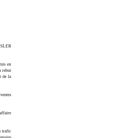
EASLER
 mis en
u rebut
t de la
 ventes
ffaire
 trafic
onnaire