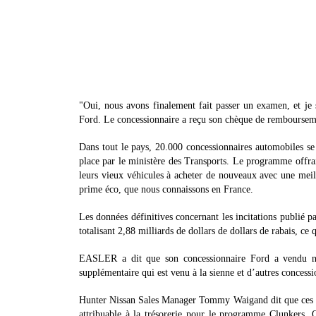
"Oui, nous avons finalement fait passer un examen, et j
Ford. Le concessionnaire a reçu son chèque de remboursem
Dans tout le pays, 20.000 concessionnaires automobiles se 
place par le ministère des Transports. Le programme offrai
leurs vieux véhicules à acheter de nouveaux avec une meill
prime éco, que nous connaissons en France.
Les données définitives concernant les incitations publié 
totalisant 2,88 milliards de dollars de dollars de rabais, ce 
EASLER a dit que son concessionnaire Ford a vendu neu
supplémentaire qui est venu à la sienne et d’autres conces
Hunter Nissan Sales Manager Tommy Waigand dit que ces co
attribuable à la trésorerie pour le programme Clunkers. 