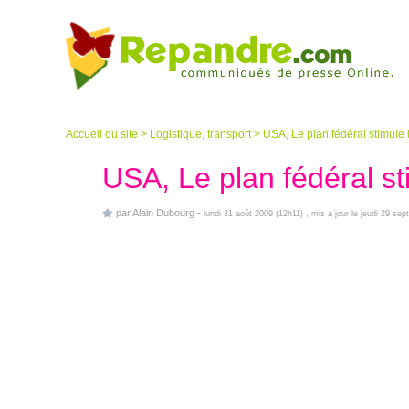
Accueil du site
>
Logistique, transport
>
USA, Le plan fédéral stimule
USA, Le plan fédéral s
par
Alain Dubourg
-
lundi 31 août 2009 (12h11)
, mis a jour le jeudi 29 se