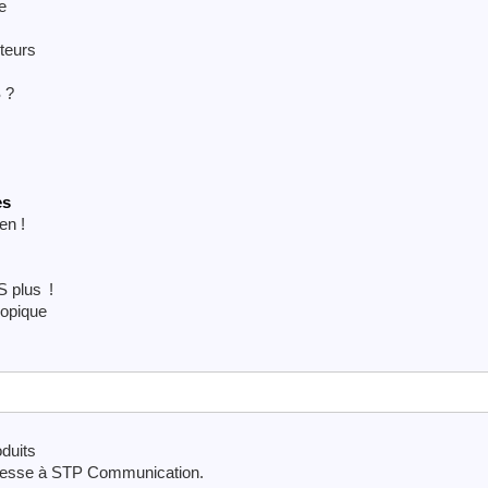
e
teurs
 ?
es
en !
S plus !
ropique
duits
presse à STP Communication.