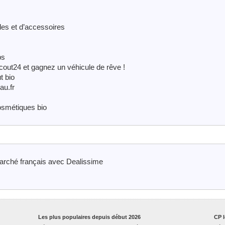
ides et d’accessoires
ps
cout24 et gagnez un véhicule de rêve !
t bio
au.fr
osmétiques bio
marché français avec Dealissime
Les plus populaires depuis début 2026
CP l