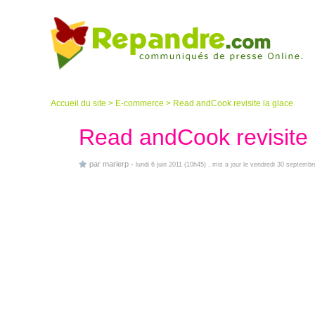
Accueil du site
>
E-commerce
>
Read andCook revisite la glace
Read andCook revisite 
par
marierp
-
lundi 6 juin 2011 (10h45)
, mis a jour le vendredi 30 septemb