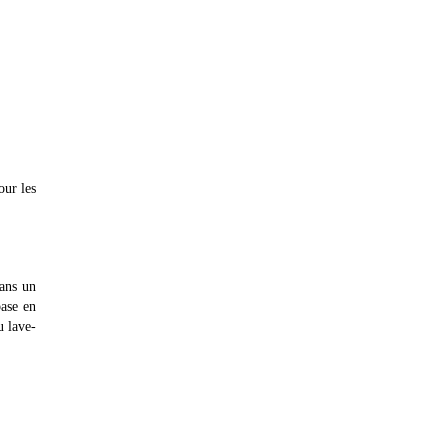
our les
dans un
base en
u lave-