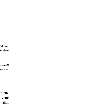
los par
nnalisé
 ligne
mple et
ut-être
r votre
 ainsi