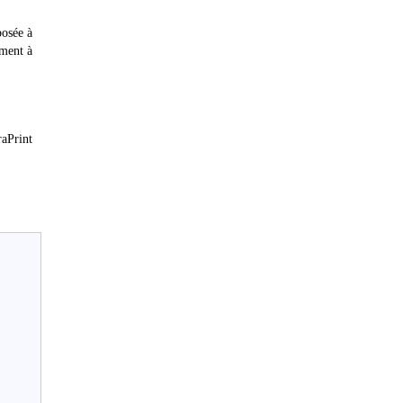
posée à
ement à
raPrint