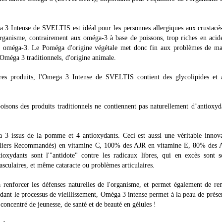
 3 Intense de SVELTIS est idéal pour les personnes allergiques aux crustacés
l’organisme, contrairement aux oméga-3 à base de poissons, trop riches en acid
es oméga-3. Le Poméga d'origine végétale met donc fin aux problèmes de ma
s Oméga 3 traditionnels, d'origine animale.
res produits, l'Omega 3 Intense de SVELTIS contient des glycolipides et 
isons des produits traditionnels ne contiennent pas naturellement d’antioxyd
a 3 issus de la pomme et 4 antioxydants. Ceci est aussi une véritable innov
aliers Recommandés) en vitamine C, 100% des AJR en vitamine E, 80% des 
ydants sont l'"antidote" contre les radicaux libres, qui en excès sont s
asculaires, et même cataracte ou problèmes articulaires.
 renforcer les défenses naturelles de l'organisme, et permet également de re
rdant le processus de vieillissement, Oméga 3 intense permet à la peau de prése
n concentré de jeunesse, de santé et de beauté en gélules !