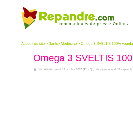
Accueil du site
>
Santé / Médecine
>
Omega 3 SVELTIS 100% végéta
Omega 3 SVELTIS 100
par
sveltis
-
jeudi 18 octobre 2007 (12h40)
, mis a jour le jeudi 29 septemb