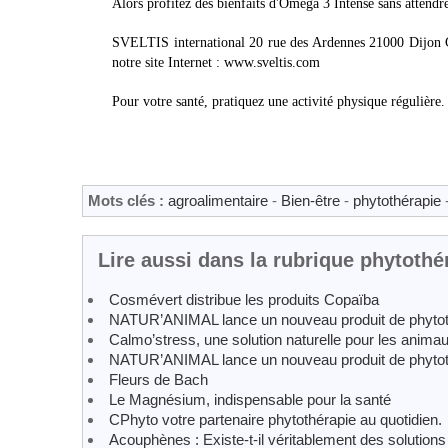
Alors profitez des bienfaits d'Oméga 3 Intense sans attendre
SVELTIS international 20 rue des Ardennes 21000 Dijon C
notre site Internet : www.sveltis.com
Pour votre santé, pratiquez une activité physique régulière.
Mots clés :
agroalimentaire
-
Bien-être
-
phytothérapie
Lire aussi dans la rubrique phytothé
Cosmévert distribue les produits Copaïba
NATUR’ANIMAL lance un nouveau produit de phytot
Calmo’stress, une solution naturelle pour les anima
NATUR’ANIMAL lance un nouveau produit de phytot
Fleurs de Bach
Le Magnésium, indispensable pour la santé
CPhyto votre partenaire phytothérapie au quotidien.
Acouphènes : Existe-t-il véritablement des solutions