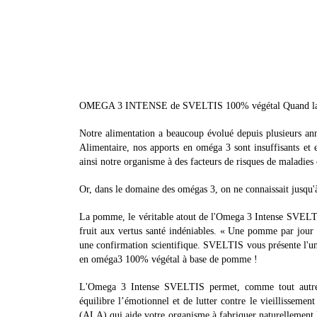
OMEGA 3 INTENSE de SVELTIS 100% végétal Quand la sci
Notre alimentation a beaucoup évolué depuis plusieurs ann
Alimentaire, nos apports en oméga 3 sont insuffisants et
ainsi notre organisme à des facteurs de risques de maladies
Or, dans le domaine des omégas 3, on ne connaissait jusqu'à
La pomme, le véritable atout de l'Omega 3 Intense SVELTIS
fruit aux vertus santé indéniables. « Une pomme par jour
une confirmation scientifique. SVELTIS vous présente l'un
en oméga3 100% végétal à base de pomme !
L'Omega 3 Intense SVELTIS permet, comme tout autre pro
équilibre l’émotionnel et de lutter contre le vieillissem
(ALA) qui aide votre organisme à fabriquer naturellement 