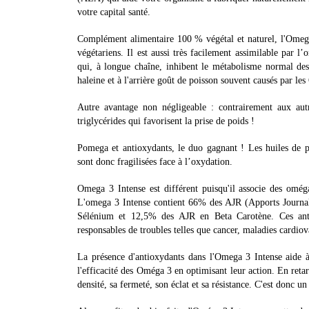
votre capital santé.
Complément alimentaire 100 % végétal et naturel, l'Omega
végétariens. Il est aussi très facilement assimilable par 
qui, à longue chaîne, inhibent le métabolisme normal d
haleine et à l'arrière goût de poisson souvent causés par le
Autre avantage non négligeable : contrairement aux aut
triglycérides qui favorisent la prise de poids !
Pomega et antioxydants, le duo gagnant ! Les huiles de po
sont donc fragilisées face à l’oxydation.
Omega 3 Intense est différent puisqu'il associe des omég
L'omega 3 Intense contient 66% des AJR (Apports Journ
Sélénium et 12,5% des AJR en Beta Carotène. Ces antiox
responsables de troubles telles que cancer, maladies cardiov
La présence d'antioxydants dans l'Omega 3 Intense aide à
l'efficacité des Oméga 3 en optimisant leur action. En reta
densité, sa fermeté, son éclat et sa résistance. C'est donc u