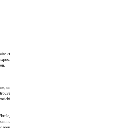
aire et
 expose
ion.
mme, un
 trouvé
enrichi
brale,
e pomme
et pour