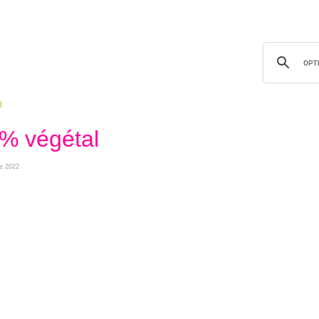
l
% végétal
re 2022