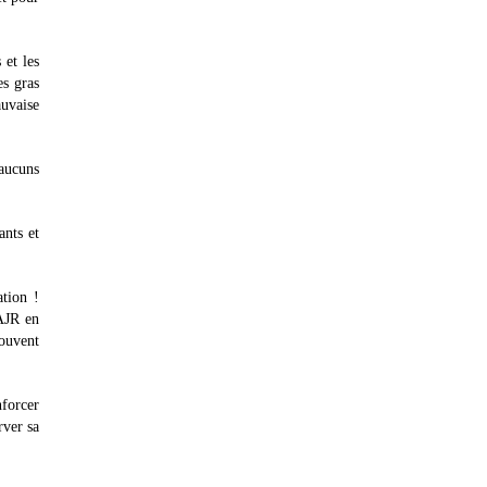
 et les
es gras
uvaise
aucuns
ants et
ation !
AJR en
ouvent
nforcer
rver sa