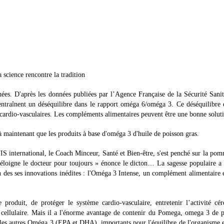
ence rencontre la tradition
ées. D'après les données publiées par l’Agence Française de la Sécurité Sanit
 entraînent un déséquilibre dans le rapport oméga 6/oméga 3. Ce déséquilibre
 cardio-vasculaires. Les compléments alimentaires peuvent être une bonne solut
 maintenant que les produits à base d'oméga 3 d'huile de poisson gras.
 international, le Coach Minceur, Santé et Bien-être, s'est penché sur la po
 éloigne le docteur pour toujours » énonce le dicton… La sagesse populaire a
 des ses innovations inédites : l'Oméga 3 Intense, un complément alimentaire 
duit, de protéger le système cardio-vasculaire, entretenir l’activité céré
ent cellulaire. Mais il a l'énorme avantage de contenir du Pomega, omega 3 d
les autres Oméga 3 (EPA et DHA), importants pour l'équilibre de l'organisme 