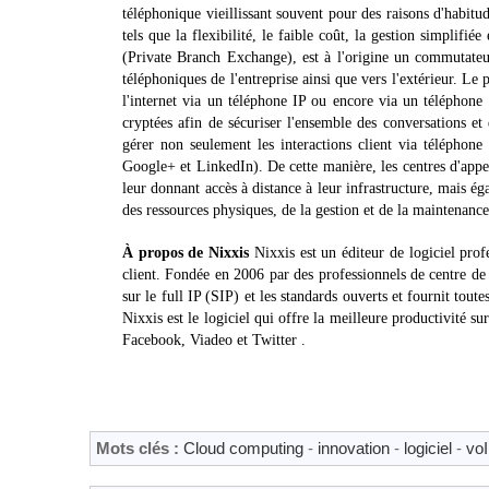
téléphonique vieillissant souvent pour des raisons d'habit
tels que la flexibilité, le faible coût, la gestion simplifi
(Private Branch Exchange), est à l'origine un commutateu
téléphoniques de l'entreprise ainsi que vers l'extérieur. Le 
l'internet via un téléphone IP ou encore via un téléphone v
cryptées afin de sécuriser l'ensemble des conversations e
gérer non seulement les interactions client via téléphone
Google+ et LinkedIn). De cette manière, les centres d'appel
leur donnant accès à distance à leur infrastructure, mais ég
des ressources physiques, de la gestion et de la maintenance
À propos de Nixxis
Nixxis est un éditeur de logiciel profe
client. Fondée en 2006 par des professionnels de centre de 
sur le full IP (SIP) et les standards ouverts et fournit tout
Nixxis est le logiciel qui offre la meilleure productivité s
Facebook, Viadeo et Twitter .
Mots clés :
Cloud computing
-
innovation
-
logiciel
-
vo