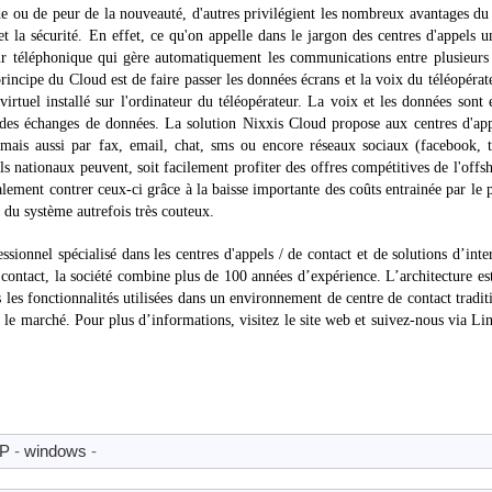
ude ou de peur de la nouveauté, d'autres privilégient les nombreux avantages d
ée et la sécurité. En effet, ce qu'on appelle dans le jargon des centres d'appels
r téléphonique qui gère automatiquement les communications entre plusieurs
principe du Cloud est de faire passer les données écrans et la voix du téléopérat
irtuel installé sur l'ordinateur du téléopérateur. La voix et les données sont 
t des échanges de données. La solution Nixxis Cloud propose aux centres d'ap
 mais aussi par fax, email, chat, sms ou encore réseaux sociaux (facebook, t
s nationaux peuvent, soit facilement profiter des offres compétitives de l'offs
alement contrer ceux-ci grâce à la baisse importante des coûts entrainée par le 
 du système autrefois très couteux.
ssionnel spécialisé dans les centres d'appels / de contact et de solutions d’inte
contact, la société combine plus de 100 années d’expérience. L’architecture es
es les fonctionnalités utilisées dans un environnement de centre de contact tradit
ur le marché. Pour plus d’informations, visitez le site web et suivez-nous via Li
IP
-
windows
-