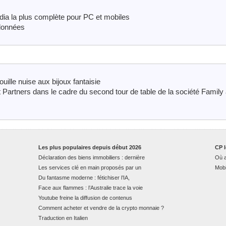
dia la plus complète pour PC et mobiles
 données
uille nuise aux bijoux fantaisie
 Partners dans le cadre du second tour de table de la société Family
Les plus populaires depuis début 2026
CP l
Déclaration des biens immobiliers : dernière
Où a
Les services clé en main proposés par un
Mobi
Du fantasme moderne : fétichiser l’IA,
Face aux flammes : l’Australie trace la voie
Youtube freine la diffusion de contenus
Comment acheter et vendre de la crypto monnaie ?
Traduction en Italien