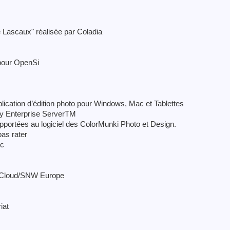
de Lascaux" réalisée par Coladia
 pour OpenSi
lication d’édition photo pour Windows, Mac et Tablettes
ry Enterprise ServerTM
portées au logiciel des ColorMunki Photo et Design.
pas rater
ic
e Cloud/SNW Europe
iat