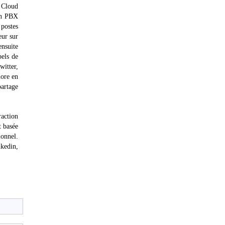
u Cloud
 un PBX
 postes
eur sur
ensuite
pels de
witter,
hore en
partage
raction
t basée
ionnel.
nkedin,