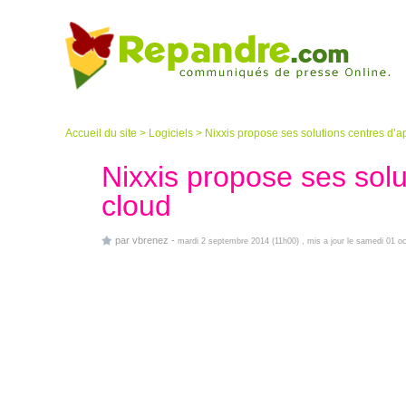
Accueil du site
>
Logiciels
>
Nixxis propose ses solutions centres d’a
Nixxis propose ses solu
cloud
par
vbrenez
-
mardi 2 septembre 2014 (11h00)
, mis a jour le samedi 01 o