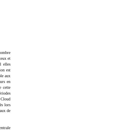
nombre
teux et
l elles
ion est
ble aux
urs en
e cette
ériodes
u Cloud
ès lors
taux de
ntrale