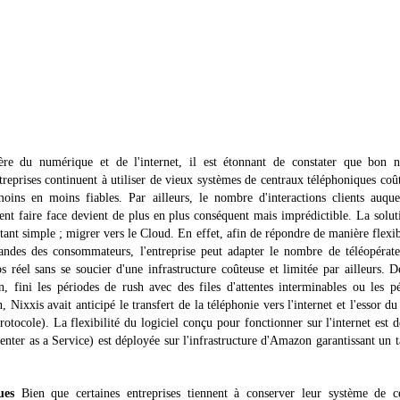
ère du numérique et de l'internet, il est étonnant de constater que bon 
treprises continuent à utiliser de vieux systèmes de centraux téléphoniques coû
oins en moins fiables. Par ailleurs, le nombre d'interactions clients auque
ent faire face devient de plus en plus conséquent mais imprédictible. La solut
tant simple ; migrer vers le Cloud. En effet, afin de répondre de manière flexi
ndes des consommateurs, l'entreprise peut adapter le nombre de téléopérate
s réel sans se soucier d'une infrastructure coûteuse et limitée par ailleurs. D
n, fini les périodes de rush avec des files d'attentes interminables ou les p
n, Nixxis avait anticipé le transfert de la téléphonie vers l'internet et l'essor d
tocole). La flexibilité du logiciel conçu pour fonctionner sur l'internet est d
nter as a Service) est déployée sur l'infrastructure d'Amazon garantissant un 
ues
Bien que certaines entreprises tiennent à conserver leur système de ce