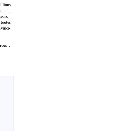
llions
ant, au
teurs -
 toutes
vinci-
rcos :