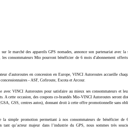
ur le marché des appareils GPS nomades, annonce son partenariat avec la s
2, les consommateurs Mio pourront bénéficier de 6 mois d'abonnement offerts
teur d'autoroutes en concession en Europe, VINCI Autoroutes accueille chaqu
és concessionnaires - ASF, Cofiroute, Escota et Arcour.
ocie avec VINCI Autoroutes pour satisfaire au mieux ses consommateurs et leu
rts. A cette occasion, des coupons co-brandés Mio-VINCI Autoroutes seront dis
(GSA, GSS, centres autos), donnant droit à cette offre promotionnelle sans obl
de la simple promotion permettant à nos consommateurs de bénéficier de 
n tant qu’acteur majeur dans l’industrie du GPS, nous sommes très souci