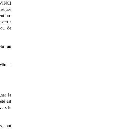
e VINCI
risques
ention.
avertir
 ou de
lir un
 Mio :
gner la
été est
vers le
s, tout