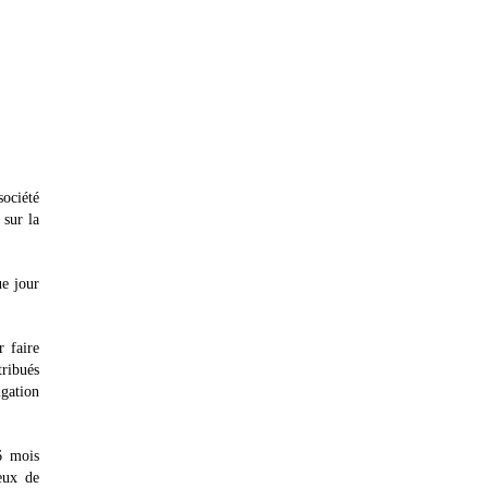
ociété
 sur la
e jour
r faire
tribués
igation
6 mois
eux de