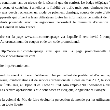
es conditions tant au niveau de la sécurité que du confort. Le badge télépéag
 péage et contribue à améliorer la fluidité du trafic mais aussi diminuer les 
 sans devoir rechercher un mode de paiement classique, source de perte d’att
pareils qui offrent à leurs utilisateurs toutes les informations permettant de l’
cidents potentiels avec une ergonomie nécessitant le minimum d’attention
eur Général de Mio France.
endre sur la page www.mio.com/telepeage via laquelle il sera invité à remp
I Autoroutes muni du coupon et de son code promotionnel.
 http://www.mio.com/telepeage ainsi que sur la page promotionnelle
ww.vinci-autoroutes.com.
ite http://eu.mio.com.
its visant à libérer l'utilisateur, lui permettant de profiter et d'accompa
isirs, d'informations et de services professionnels. Créée en mai 2002, la soci
ux États-Unis, au Japon et en Corée du Sud. Mio emploie 900 personnes à tra
Les centres opérationnels Mio sont basés en Belgique, Angleterre et Pologne.
la volonté de Mio de faire évoluer la perception du monde par les utilisateur
 en toute liberté.