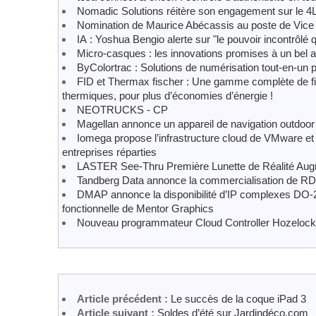
Nomadic Solutions réitère son engagement sur le 4
Nomination de Maurice Abécassis au poste de Vice
IA : Yoshua Bengio alerte sur "le pouvoir incontrôlé 
Micro-casques : les innovations promises à un bel a
ByColortrac : Solutions de numérisation tout-en-un
FID et Thermax fischer : Une gamme complète de fixa
thermiques, pour plus d’économies d’énergie !
NEOTRUCKS - CP
Magellan annonce un appareil de navigation outdoor
Iomega propose l’infrastructure cloud de VMware et l
entreprises réparties
LASTER See-Thru Première Lunette de Réalité Augm
Tandberg Data annonce la commercialisation de R
DMAP annonce la disponibilité d’IP complexes DO-25
fonctionnelle de Mentor Graphics
Nouveau programmateur Cloud Controller Hozelock
Article précédent :
Le succès de la coque iPad 3
Article suivant :
Soldes d’été sur Jardindéco.com