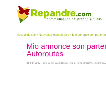
Accueil du site
>
Nouvelles technologies
>
Mio annonce son partenari
Mio annonce son parten
Autoroutes
par
LouL
-
jeudi 28 juin 2012 (15h50)
, mis a jour le samedi 01 octobre 202