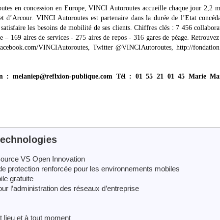
utes en concession en Europe, VINCI Autoroutes accueille chaque jour 2,2 mi
 et d’Arcour. VINCI Autoroutes est partenaire dans la durée de l’Etat concéd
atisfaire les besoins de mobilité de ses clients. Chiffres clés : 7 456 collabora
– 169 aires de services - 275 aires de repos - 316 gares de péage. Retrouvez
 facebook.com/VINCIAutoroutes, Twitter @VINCIAutoroutes, http://fondation.
in : melaniep@reflxion-publique.com Tél : 01 55 21 01 45 Marie Ma
echnologies
 Source VS Open Innovation
 de protection renforcée pour les environnements mobiles
le gratuite
ur l’administration des réseaux d’entreprise
t lieu et à tout moment