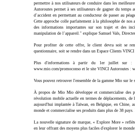
permettre à nos utilisateurs de conduire dans les meilleur
Autoroutes permet à ses utilisateurs de gagner du temps au
d’accident en permettant au conducteur de passer au péage
Cette approche colle parfaitement à la philosophie de nos ap
des informations importantes sur son trajet et des in
manipulation de l’appareil." explique Samuel Vals, Direct
Pour profiter de cette offre, le client devra soit se r
questionnaire, soit se rendre dans un Espace Clients VINC
Plus d'informations à partir du 1er juillet sur :
www.mio.com/promoconso et le site VINCI Autoroutes : w
Vous pouvez retrouver l'ensemble de la gamme Mio sur le s
À propos de Mio Mio développe et commercialise des produ
révolution mobile actuelle en termes de déplacements, de lo
aujourd'hui implantée à Taïwan, en Belgique, en Chine, a
monde et commercialise ses produits dans plus de 38 pays. 
La nouvelle signature de marque, « Explore More » reflète 
en leur offrant des moyens plus faciles d'explorer le monde,