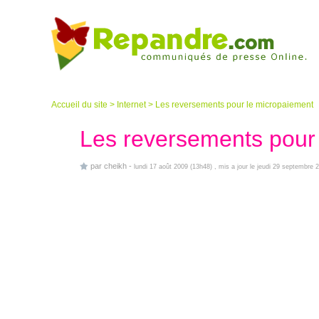
Accueil du site
>
Internet
>
Les reversements pour le micropaiement
Les reversements pour
par
cheikh
-
lundi 17 août 2009 (13h48)
, mis a jour le jeudi 29 septembre 