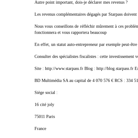
Autre point important, dois-je déclarer mes revenus ?
Les revenus complémentaires dégagés par Starpass doivent bi
Nous vous conseillons de réfléchir mûrement à ces problème
fonctionnera et vous rapportera beaucoup
En effet, un statut auto-entrepreneur par exemple peut-êtr
Consulter des spécialistes fiscalistes : cette investissemen
Site : http://www.starpass.fr Blog : http://blog.starpass.fr 
BD Multimédia SA au capital de 4 070 576 € RCS : 334 5
Siège social :
16 cité joly
75011 Paris
France