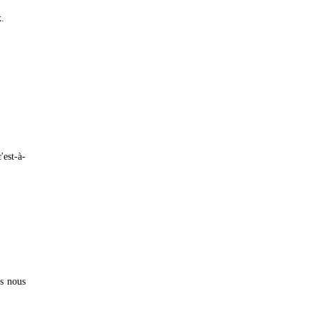
x.
'est-à-
us nous