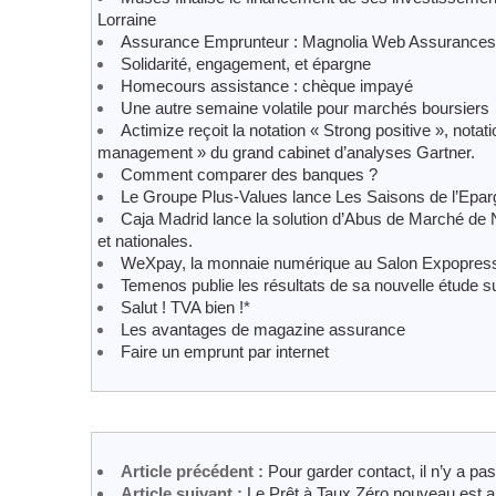
Lorraine
Assurance Emprunteur : Magnolia Web Assurances 
Solidarité, engagement, et épargne
Homecours assistance : chèque impayé
Une autre semaine volatile pour marchés boursiers
Actimize reçoit la notation « Strong positive », notat
management » du grand cabinet d’analyses Gartner.
Comment comparer des banques ?
Le Groupe Plus-Values lance Les Saisons de l’Epa
Caja Madrid lance la solution d’Abus de Marché de 
et nationales.
WeXpay, la monnaie numérique au Salon Expopres
Temenos publie les résultats de sa nouvelle étude su
Salut ! TVA bien !*
Les avantages de magazine assurance
Faire un emprunt par internet
Article précédent :
Pour garder contact, il n’y a pa
Article suivant :
Le Prêt à Taux Zéro nouveau est ar