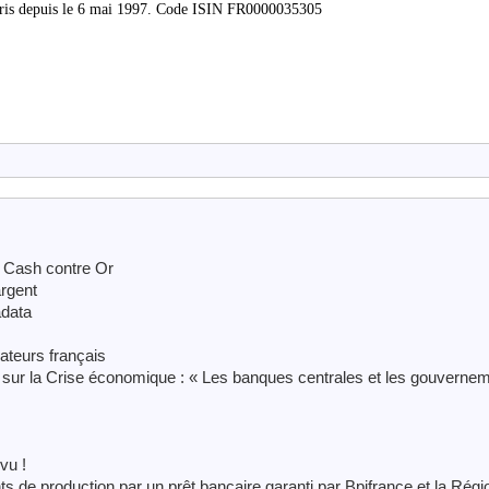
Paris depuis le 6 mai 1997. Code ISIN FR0000035305
e Cash contre Or
argent
adata
ateurs français
 sur la Crise économique : « Les banques centrales et les gouverne
vu !
s de production par un prêt bancaire garanti par Bpifrance et la Régi