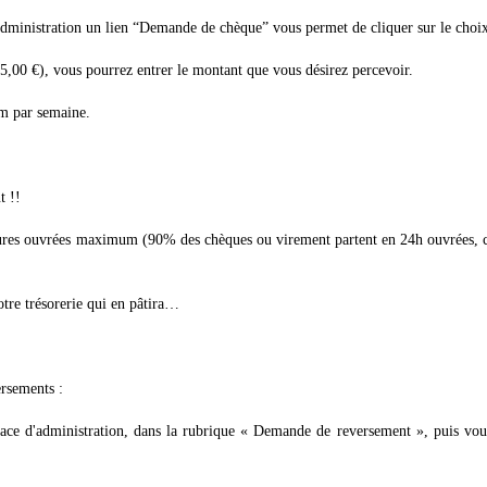
dministration un lien “Demande de chèque” vous permet de cliquer sur le choi
5,00 €), vous pourrez entrer le montant que vous désirez percevoir.
m par semaine.
t !!
heures ouvrées maximum (90% des chèques ou virement partent en 24h ouvrées, c
votre trésorerie qui en pâtira…
ersements :
face d'administration, dans la rubrique « Demande de reversement », puis vo