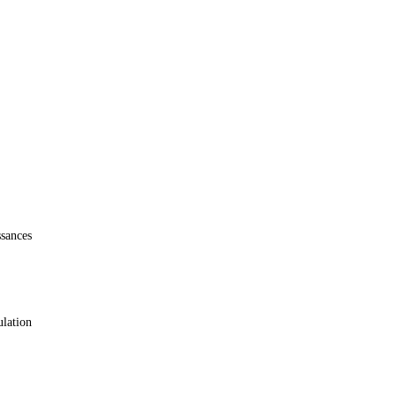
sances
ulation