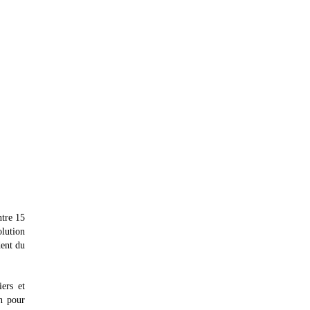
ntre 15
lution
dent du
iers et
n pour