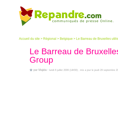
Accueil du site
>
Régional
>
Belgique
>
Le Barreau de Bruxelles util
Le Barreau de Bruxelles
Group
par
Majida
-
lundi 6 juillet 2009 (14h50)
, mis a jour le jeudi 29 septembre 2