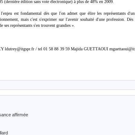
05 (dernière édition sans vote électronique) à plus de 48% en 2009.
'enjeu est fondamental dès que l'on admet que élire les représentants d'un
tionnement, mais c'est s'exprimer sur l'avenir souhaité d'une profession. Dès
de ses représentants s'en trouvent grandies ».
 ldutrey@itgspr.fr / tel 01 58 88 39 59 Majida GUETTAOUI mguettaoui@itg
sance affirmée
lard