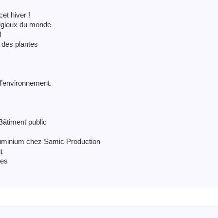
et hiver !
stigieux du monde
l
s des plantes
 l’environnement.
âtiment public
luminium chez Samic Production
t
ges