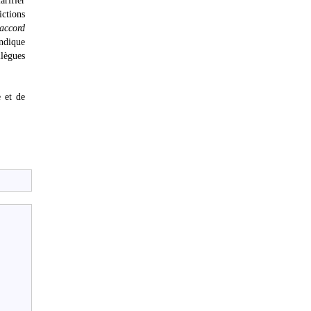
arifier
ictions
 accord
ndique
llègues
e et de