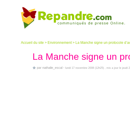
Accueil du site
>
Environnement
>
La Manche signe un protocole d’a
La Manche signe un pro
par
nathalie_escal
-
lundi 17 novembre 2008 (12h25)
, mis a jour le jeud