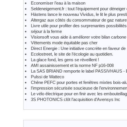
Economiser l’eau à la maison
Seldeneigement.fr : tout l’équipement pour déneiger c
Hästens lance le nouveau Vividus, le lit le plus pre
Altergaz aux côtés du consommateur de gaz nature
Livre utile pour profiter des surprenantes possibilité
séjour à la ferme
Visionsoft vous aide à améliorer votre bilan carbone
Vêtements mode équitable pas cher
Direct Energie : Une initiative concrète en faveur de
Ecolostreet, le site de l’écologie au quotidien.
La glace fond, les gens se réveillent !
AMI assainissement et la norme NF p16-008
La SAS BRIAND remporte le label PASSIVHAUS - B
Pulssi de Watteco
Chêne PEFC pour portes et fenêtres mixtes bois-a
l’impression sécurisée soucieuse de l’environnemen
Le vélo électrique pour en finir avec les embouteilla
3S PHOTONICS clôt l’acquisition d’Avensys Inc