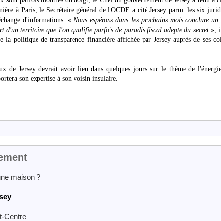
x sont parfois montrés du doigt, le Chef du gouvernement de Jersey a tenu à cl
nière à Paris, le Secrétaire général de l'OCDE a cité Jersey parmi les six jurid
'échange d'informations. «
Nous espérons dans les prochains mois conclure un
 d'un territoire que l'on qualifie parfois de paradis fiscal adepte du secret
», i
 la politique de transparence financière affichée par Jersey auprès de ses co
ux de Jersey devrait avoir lieu dans quelques jours sur le thème de l'énergi
rtera son expertise à son voisin insulaire.
nement
une maison ?
rsey
t-Centre