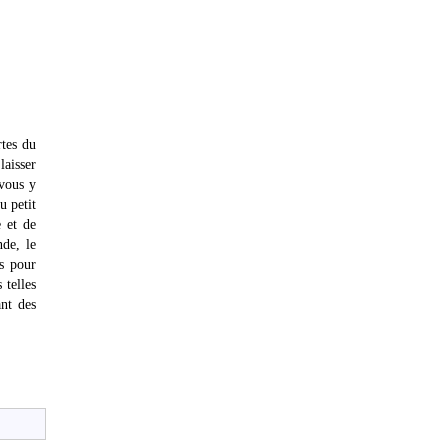
rtes du
laisser
 vous y
u petit
e et de
nde, le
ns pour
 telles
nt des