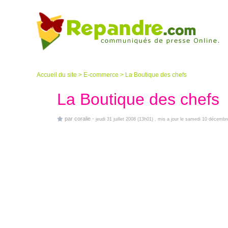
Accueil du site
>
E-commerce
>
La Boutique des chefs
La Boutique des chefs
par
coralie
-
jeudi 31 juillet 2008 (13h01)
, mis a jour le samedi 10 décembr