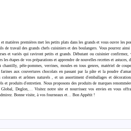
 et matières premières met les petits plats dans les grands et vous ouvre les po
ls de travail des grands chefs cuisiniers et des boulangers. Vous pourrez ainsi 
rses et variés qui raviront petits et grands. Débutant ou cuisinier confirmez,
s les étapes de vos préparations et apprendre de nouvelles recettes et astuces, d
 à chantilly, pèle-pommes, verrines, moules en tous genres, matériel de coup
s farines aux couvertures chocolats en passant par la pâte et la poudre d'ama
s colorants et arômes naturels , et un assortiment d'emballages et décoratio
nels et produits d'entretien. Nous proposons des produits de marques renommées
Global, Deglon,… Visitez notre site et nourrissez vos envies en vous offra
s admirez. Bonne visite, à vos fourneaux et… Bon Appétit !