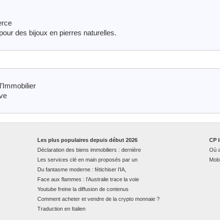
erce
pour des bijoux en pierres naturelles.
’Immobilier
ève
Les plus populaires depuis début 2026
CP l
Déclaration des biens immobiliers : dernière
Où a
Les services clé en main proposés par un
Mobi
Du fantasme moderne : fétichiser l’IA,
Face aux flammes : l’Australie trace la voie
Youtube freine la diffusion de contenus
Comment acheter et vendre de la crypto monnaie ?
Traduction en Italien