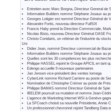
Entretien avec Marc Borgna, Directeur General de S
Information Builders nomme Stéphane Jouaux au po
Georges Lotigier est nommé Directeur Général de 
Alexandre Fortis, nouveau directeur FullSIX
Francis Haby prend la Direction Commerciale, Mark
Nicolas Bisto, nouveau Directeur Général OASE Fr
Christo Conidaris, un vétéran de l’industrie du sto
Uni
Didier Jean, nommé Directeur commercial de Bazar
Information Builders nomme Stéphane Jouaux au po
Quelles sont les 30 compétences les plus recherché
Philippe HASSEL rejoint le Groupe APICIL en tant q
Edengo accueille 9 nouveaux partenaires
Jan Jensen vice-président des ventes Iomega
CyberLink nomme Richard Carriere au poste de Seni
Nomination de Christophe Crémer au poste de Prési
Philippe BAMAS nommé Directeur Général de Spie b
IBELEM poursuit sa mutation et nomme Jean-Cédric
L’agence de Marketing Internet WSI à Genève gagne 
La SFCoach choisit sa nouvelle Présidente, Annie C
Un professionnel chevronné rejoint Tandberg Data e