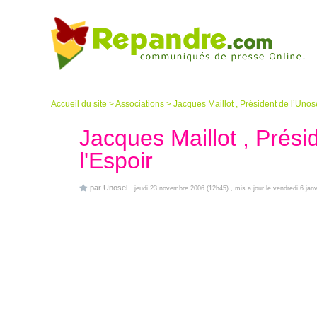
Accueil du site
>
Associations
>
Jacques Maillot , Président de l’Unose
Jacques Maillot , Prési
l'Espoir
par
Unosel
-
jeudi 23 novembre 2006 (12h45)
, mis a jour le vendredi 6 jan