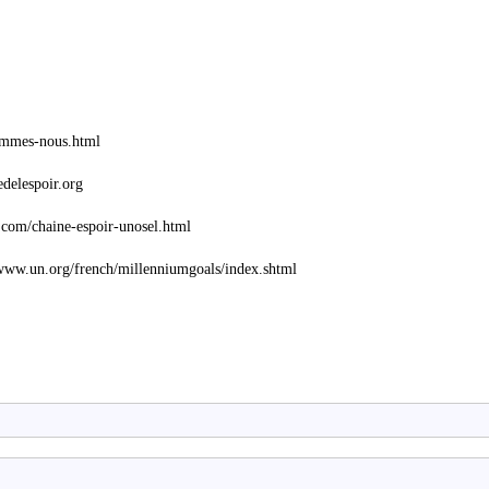
sommes-nous.html
edelespoir.org
l.com/chaine-espoir-unosel.html
//www.un.org/french/millenniumgoals/index.shtml