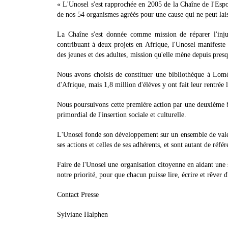
« L'Unosel s'est rapprochée en 2005 de la Chaîne de l'Espoir
de nos 54 organismes agréés pour une cause qui ne peut lais
La Chaîne s'est donnée comme mission de réparer l'injust
contribuant à deux projets en Afrique, l'Unosel manifest
des jeunes et des adultes, mission qu'elle mène depuis pres
Nous avons choisis de constituer une bibliothèque à Lomé
d'Afrique, mais 1,8 million d'élèves y ont fait leur rentrée
Nous poursuivons cette première action par une deuxième bi
primordial de l'insertion sociale et culturelle.
L'Unosel fonde son développement sur un ensemble de valeur
ses actions et celles de ses adhérents, et sont autant de réfé
Faire de l'Unosel une organisation citoyenne en aidant une st
notre priorité, pour que chacun puisse lire, écrire et rêver d
Contact Presse
Sylviane Halphen