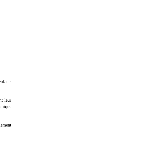
enfants
nt leur
nomique
lement