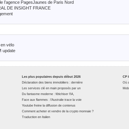
 de l’agence PagesJaunes de Paris Nord
L DE INSIGHT FRANCE
agement
 en vélo
M update
Les plus populaires depuis début 2026
CP l
Déclaration des biens immobiliers : dernière
Où a
Les services clé en main proposés par un
Mobi
Du fantasme moderne : fétichiser l’IA,
Face aux flammes : l’Australie trace la voie
Youtube freine la diffusion de contenus
Comment acheter et vendre de la crypto monnaie ?
Traduction en Italien