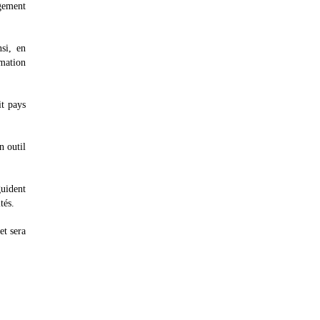
agement
nsi, en
rmation
it pays
n outil
guident
tés.
et sera