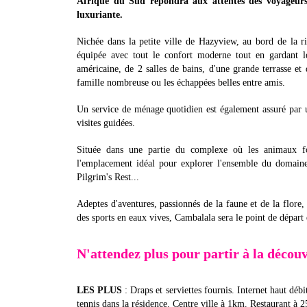
Afrique du Sud répondra aux attentes des voyageurs 
luxuriante.
Nichée dans la petite ville de Hazyview, au bord de la r
équipée avec tout le confort moderne tout en gardant l
américaine, de 2 salles de bains, d'une grande terrasse et 
famille nombreuse ou les échappées belles entre amis.
Un service de ménage quotidien est également assuré par 
visites guidées.
Située dans une partie du complexe où les animaux foi
l'emplacement idéal pour explorer l'ensemble du domain
Pilgrim's Rest...
Adeptes d'aventures, passionnés de la faune et de la flore,
des sports en eaux vives, Cambalala sera le point de départ 
N'attendez plus pour partir à la découv
LES PLUS
: Draps et serviettes fournis. Internet haut déb
tennis dans la résidence. Centre ville à 1km. Restaurant