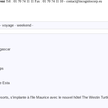
rent
Tél : 01 70 74 11 11 Fax : 01 70 74 11 10 - contact@incognitocorp.eu
-
voyage
-
weekend
-
agascar
mps
de Esta
ts, s’implante à l’Ile Maurice avec le nouvel hôtel The Westin Turt