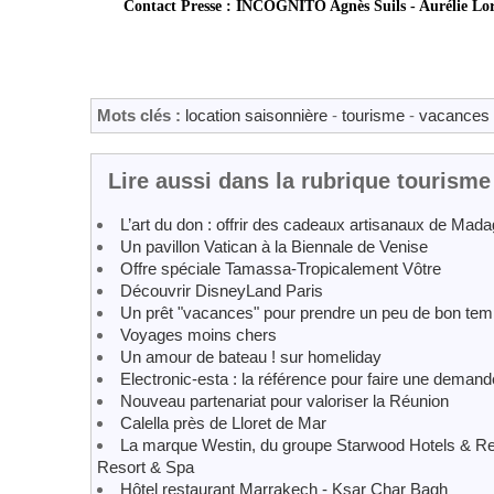
Contact Presse : INCOGNITO Agnès Suils - Aurélie Lo
Mots clés :
location saisonnière
-
tourisme
-
vacances
Lire aussi dans la rubrique tourisme
L’art du don : offrir des cadeaux artisanaux de Mad
Un pavillon Vatican à la Biennale de Venise
Offre spéciale Tamassa-Tropicalement Vôtre
Découvrir DisneyLand Paris
Un prêt "vacances" pour prendre un peu de bon te
Voyages moins chers
Un amour de bateau ! sur homeliday
Electronic-esta : la référence pour faire une deman
Nouveau partenariat pour valoriser la Réunion
Calella près de Lloret de Mar
La marque Westin, du groupe Starwood Hotels & Resor
Resort & Spa
Hôtel restaurant Marrakech - Ksar Char Bagh