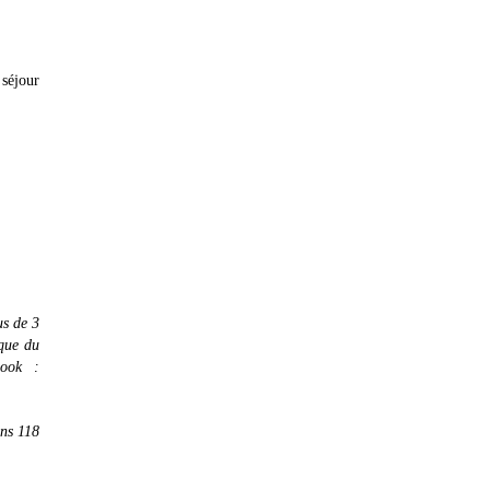
séjour
us de 3
rque du
book :
ans 118