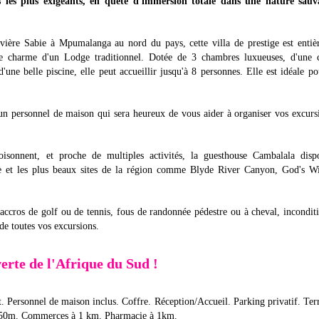
les plus exigeants, en quête d'immersion totale dans une nature sauv
ivière Sabie à Mpumalanga au nord du pays, cette villa de prestige est enti
e charme d'un Lodge traditionnel. Dotée de 3 chambres luxueuses, d'une c
d'une belle piscine, elle peut accueillir jusqu'à 8 personnes. Elle est idéale p
un personnel de maison qui sera heureux de vous aider à organiser vos excurs
sonnent, et proche de multiples activités, la guesthouse Cambalala disp
e et les plus beaux sites de la région comme Blyde River Canyon, God's W
 accros de golf ou de tennis, fous de randonnée pédestre ou à cheval, incondit
de toutes vos excursions.
erte de l'Afrique du Sud !
it. Personnel de maison inclus. Coffre. Réception/Accueil. Parking privatif. Ter
 à 250m. Commerces à 1 km. Pharmacie à 1km.