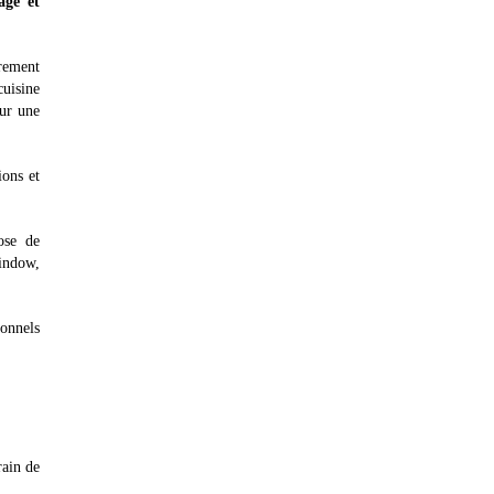
age et
èrement
uisine
our une
ions et
ose de
indow,
ionnels
rain de