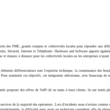
près des PME, grands comptes et collectivités locales pour répondre aux diff
des, Sécurité, Internet et Téléphonie. Hardware and Software apporte égale
 et réseaux à distance pour les collectivités locales ou les entreprises n'ayant
éléments différenciateurs sont l'expertise technique, la connaissance des beso
. Pour maintenir ces objectifs, cet intégrateur sélectionne, avec beaucoup de s
és proposer des offres de VoIP clé en main à leurs clients, ils ont testés pl
services de la majorité des opérateurs. Lors d'incidents nous n'avions comme 
nexpérimentés, la difficulté pour avoir un technicien compétent afin de résou