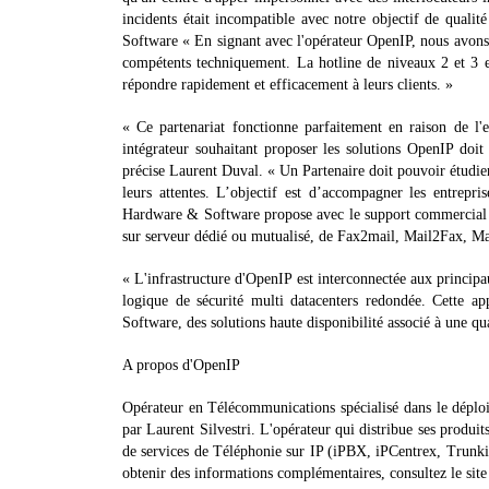
incidents était incompatible avec notre objectif de quali
Software « En signant avec l'opérateur OpenIP, nous avons t
compétents techniquement. La hotline de niveaux 2 et 3 es
répondre rapidement et efficacement à leurs clients. »
« Ce partenariat fonctionne parfaitement en raison de l'e
intégrateur souhaitant proposer les solutions OpenIP doit 
précise Laurent Duval. « Un Partenaire doit pouvoir étudier 
leurs attentes. L’objectif est d’accompagner les entrepris
Hardware & Software propose avec le support commercial e
sur serveur dédié ou mutualisé, de Fax2mail, Mail2Fax, Mai
« L'infrastructure d'OpenIP est interconnectée aux princip
logique de sécurité multi datacenters redondée. Cette a
Software, des solutions haute disponibilité associé à une qu
A propos d'OpenIP
Opérateur en Télécommunications spécialisé dans le déploi
par Laurent Silvestri. L'opérateur qui distribue ses produi
de services de Téléphonie sur IP (iPBX, iPCentrex, Trunki
obtenir des informations complémentaires, consultez le si