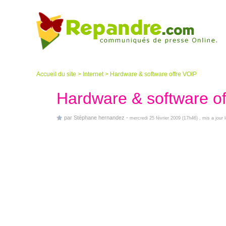
Accueil du site
>
Internet
>
Hardware & software offre VOIP
Hardware & software o
par
Stéphane hernandez
-
mercredi 25 février 2009 (17h46)
, mis a jour