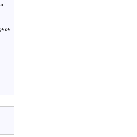
au
ge de