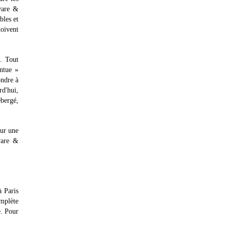
dware &
bles et
doivent
s. Tout
intue »
ondre à
rd'hui,
ébergé,
sur une
ware &
à Paris
omplète
e. Pour