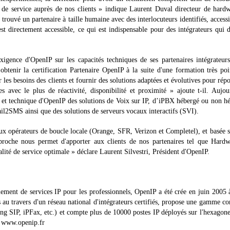
té de service auprès de nos clients » indique Laurent Duval directeur de har
rouvé un partenaire à taille humaine avec des interlocuteurs identifiés, accessi
t directement accessible, ce qui est indispensable pour des intégrateurs qui 
xigence d'OpenIP sur les capacités techniques de ses partenaires intégrateur
obtenir la certification Partenaire OpenIP à la suite d'une formation très po
les besoins des clients et fournir des solutions adaptées et évolutives pour rép
es avec le plus de réactivité, disponibilité et proximité » ajoute t-il. Aujou
t technique d'OpenIP des solutions de Voix sur IP, d’iPBX hébergé ou non h
l2SMS ainsi que des solutions de serveurs vocaux interactifs (SVI).
aux opérateurs de boucle locale (Orange, SFR, Verizon et Completel), et basée 
pproche nous permet d'apporter aux clients de nos partenaires tel que Hard
alité de service optimale » déclare Laurent Silvestri, Président d'OpenIP.
ement de services IP pour les professionnels, OpenIP a été crée en juin 2005 
ts au travers d'un réseau national d'intégrateurs certifiés, propose une gamme c
ng SIP, iPFax, etc.) et compte plus de 10000 postes IP déployés sur l'hexagon
te www.openip.fr