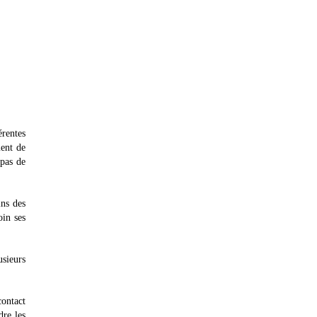
érentes
ment de
 pas de
ins des
oin ses
usieurs
contact
dre les