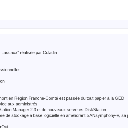
de Lascaux" réalisée par Coladia
essionnelles
son
t en Région Franche-Comté est passée du tout papier à la GED
rvice aux administrés
Station Manager 2.3 et de nouveaux serveurs DiskStation
re de stockage à base logicielle en améliorant SANsymphony-V, sa p
erOut.