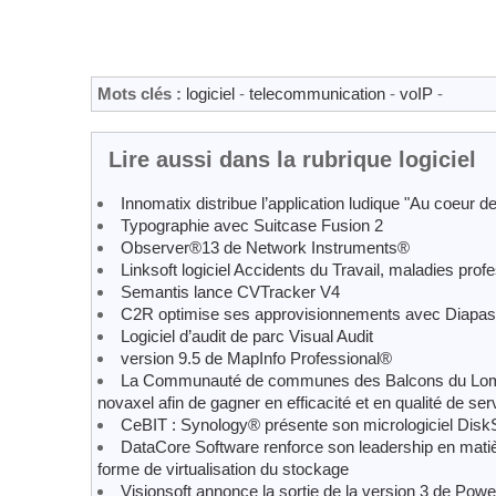
Mots clés :
logiciel
-
telecommunication
-
voIP
-
Lire aussi dans la rubrique logiciel
Innomatix distribue l’application ludique "Au coeur 
Typographie avec Suitcase Fusion 2
Observer®13 de Network Instruments®
Linksoft logiciel Accidents du Travail, maladies prof
Semantis lance CVTracker V4
C2R optimise ses approvisionnements avec Diapa
Logiciel d’audit de parc Visual Audit
version 9.5 de MapInfo Professional®
La Communauté de communes des Balcons du Lomon
novaxel afin de gagner en efficacité et en qualité de se
CeBIT : Synology® présente son micrologiciel Disk
DataCore Software renforce son leadership en matiè
forme de virtualisation du stockage
Visionsoft annonce la sortie de la version 3 de Pow