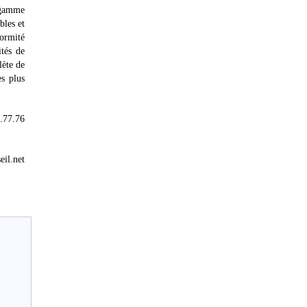
 gamme
bles et
formité
ités de
lète de
es plus
.77.76
eil.net