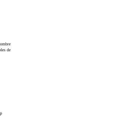
nombre
bles de
sp