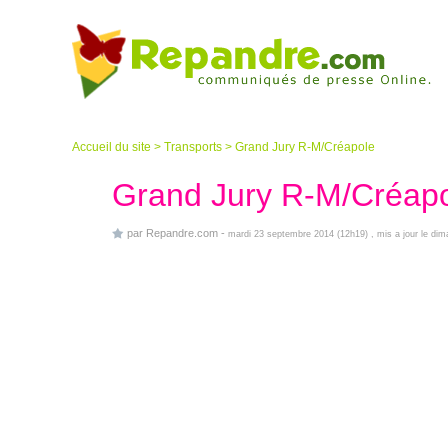
Accueil du site
>
Transports
>
Grand Jury R-M/Créapole
Grand Jury R-M/Créap
par
Repandre.com
-
mardi 23 septembre 2014 (12h19)
, mis a jour le di