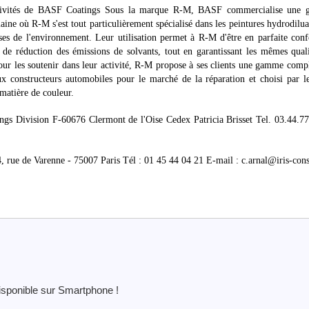
activités de BASF Coatings Sous la marque R-M, BASF commercialise une
ne où R-M s'est tout particulièrement spécialisé dans les peintures hydrodilua
ses de l'environnement. Leur utilisation permet à R-M d'être en parfaite con
 de réduction des émissions de solvants, tout en garantissant les mêmes qual
. Pour les soutenir dans leur activité, R-M propose à ses clients une gamme comp
x constructeurs automobiles pour le marché de la réparation et choisi par l
 matière de couleur.
s Division F-60676 Clermont de l'Oise Cedex Patricia Brisset Tel. 03.44.77
44, rue de Varenne - 75007 Paris Tél : 01 45 44 04 21 E-mail : c.arnal@iris-cons
isponible sur Smartphone !