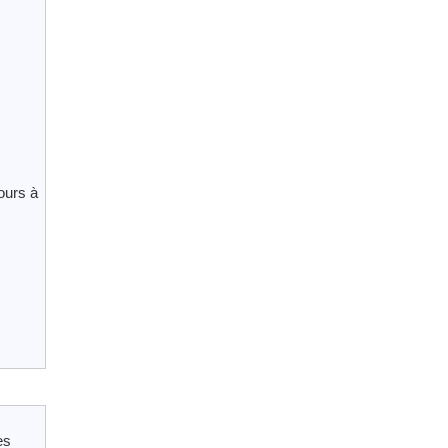
ours à
es