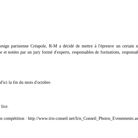
 design parisienne Créapole, R-M a décidé de mettre à l'épreuve un certain 
pe et notées par un jury formé d'experts, responsables de formations, responsa
'ici la fin du mois d'octobre.
lice.
 en compétition : http://www.iris-conseil.net/Iris_Conseil_Photos_Evenements.a