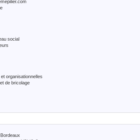
3emepilier.com
ce
eau social
leurs
et organisationnelles
et de bricolage
à Bordeaux