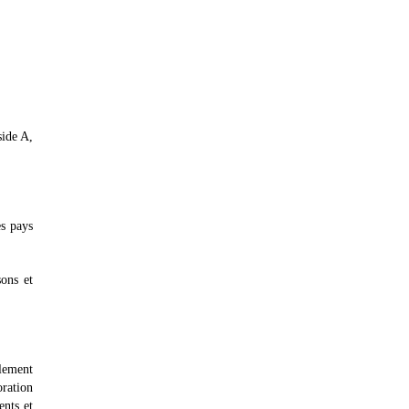
side A,
es pays
sons et
lement
oration
ents et