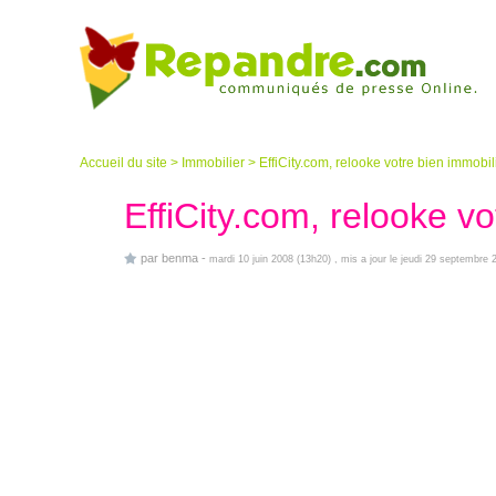
Accueil du site
>
Immobilier
>
EffiCity.com, relooke votre bien immobil
EffiCity.com, relooke vo
par
benma
-
mardi 10 juin 2008 (13h20)
, mis a jour le jeudi 29 septembre 