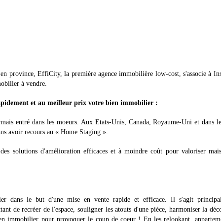
 en province, EffiCity, la première agence immobilière low-cost, s'associe à In
obilier à vendre.
apidement et au meilleur prix votre bien immobilier :
ormais entré dans les moeurs. Aux Etats-Unis, Canada, Royaume-Uni et dans l
sans avoir recours au « Home Staging ».
 des solutions d'amélioration efficaces et à moindre coût pour valoriser mai
r dans le but d'une mise en vente rapide et efficace. Il s'agit principa
nt de recréer de l'espace, souligner les atouts d'une pièce, harmoniser la déc
en immobilier pour provoquer le coup de coeur ! En les relookant, appartem