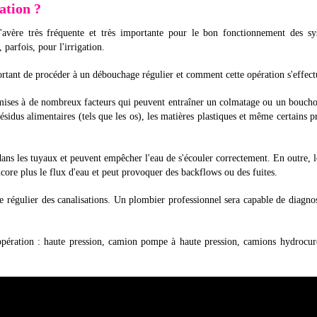
ation ?
'avère très fréquente et très importante pour le bon fonctionnement des sy
parfois, pour l'irrigation.
ortant de procéder à un débouchage régulier et comment cette opération s'effect
umises à de nombreux facteurs qui peuvent entraîner un colmatage ou un bouch
 résidus alimentaires (tels que les os), les matières plastiques et même certains p
ans les tuyaux et peuvent empêcher l'eau de s'écouler correctement. En outre, 
encore plus le flux d'eau et peut provoquer des backflows ou des fuites.
e régulier des canalisations. Un plombier professionnel sera capable de diagno
’opération : haute pression, camion pompe à haute pression, camions hydrocu