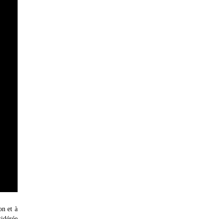
on et à
sidérée