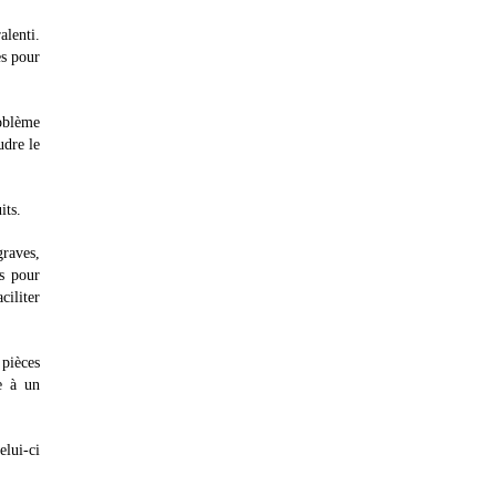
alenti.
es pour
roblème
udre le
its.
graves,
s pour
ciliter
 pièces
e à un
elui-ci