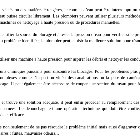
s saletés ou des matières étrangères, le courant d’eau peut être interrompu ou r
eau puisse circuler librement. Les plombiers peuvent utiliser plusieurs méthod
e machines de nettoyage à haute pression ou de procédures manuelles.
dentifier la source du blocage et à tester la pression d’eau pour vérifier si le p
du problème identifiée, le plombier peut choisir la meilleure solution pour réso
utiliser une machine à haute pression pour aspirer les débris et nettoyer les condu
oduits chimiques puissants pour dissoudre les blocages. Pour les problèmes plus 
 complexes comme l’inspection vidéo des canalisations ou la pose de caméra
cage. Il peut également être nécessaire de couper une section du tuyau pour fa
 et trouvé une solution adéquate, il peut enfin procéder au remplacement des
oncernées. Le débouchage est une opération technique qui doit être confié
de et efficace.
que non seulement de ne pas résoudre le problème initial mais aussi d'aggraver c
taires : fuites, mauvaises odeurs…