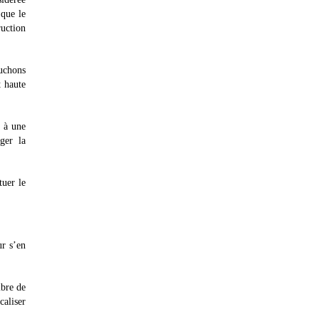
 que le
ruction
ouchons
t haute
s à une
ger la
tuer le
ur s’en
ibre de
aliser