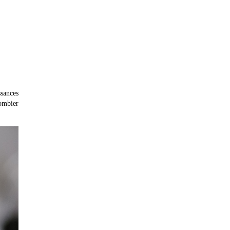
ssances
lombier