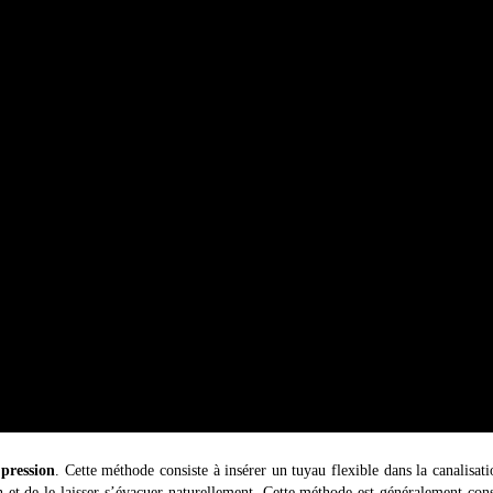
 pression
. Cette méthode consiste à insérer un tuyau flexible dans la canalisati
 et de le laisser s’évacuer naturellement. Cette méthode est généralement con