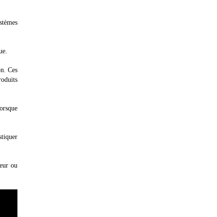
stèmes
ue.
on. Ces
roduits
lorsque
stiquer
reur ou