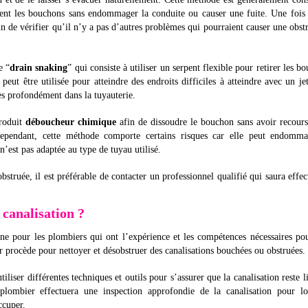
ent les bouchons sans endommager la conduite ou causer une fuite. Une fois
in de vérifier qu’il n’y a pas d’autres problèmes qui pourraient causer une obst
e “
drain snaking
” qui consiste à utiliser un serpent flexible pour retirer les b
 peut être utilisée pour atteindre des endroits difficiles à atteindre avec un je
rès profondément dans la tuyauterie.
produit
déboucheur chimique
afin de dissoudre le bouchon sans avoir recour
Cependant, cette méthode comporte certains risques car elle peut endomma
 n’est pas adaptée au type de tuyau utilisé.
bstruée, il est préférable de contacter un professionnel qualifié qui saura effec
canalisation ?
e pour les plombiers qui ont l’expérience et les compétences nécessaires po
 procède pour nettoyer et désobstruer des canalisations bouchées ou obstruées.
liser différentes techniques et outils pour s’assurer que la canalisation reste l
lombier effectuera une inspection approfondie de la canalisation pour loc
ccuper.