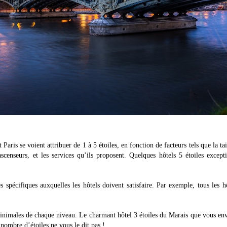
 Paris se voient attribuer de 1 à 5 étoiles, en fonction de facteurs tels que la tai
scenseurs, et les services qu’ils proposent. Quelques hôtels 5 étoiles except
spécifiques auxquelles les hôtels doivent satisfaire. Par exemple, tous les h
inimales de chaque niveau. Le charmant hôtel 3 étoiles du Marais que vous en
 nombre d’étoiles ne vous le dit pas !