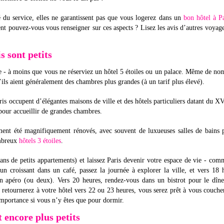
é du service, elles ne garantissent pas que vous logerez dans un
bon hôtel à Pa
nt pouvez-vous vous renseigner sur ces aspects ? Lisez les avis d’autres voyag
s sont petits
te - à moins que vous ne réserviez un hôtel 5 étoiles ou un palace. Même de n
ils aient généralement des chambres plus grandes (à un tarif plus élevé).
ris occupent d’élégantes maisons de ville et des hôtels particuliers datant du X
pour accueillir de grandes chambres.
ement été magnifiquement rénovés, avec souvent de luxueuses salles de bains 
ombreux
hôtels 3 étoiles
.
ans de petits appartements) et laissez Paris devenir votre espace de vie - co
n croissant dans un café, passez la journée à explorer la ville, et vers 18 
 un apéro (ou deux). Vers 20 heures, rendez-vous dans un bistrot pour le dîn
 retournerez à votre hôtel vers 22 ou 23 heures, vous serez prêt à vous couche
’importance si vous n’y êtes que pour dormir.
t encore plus petits