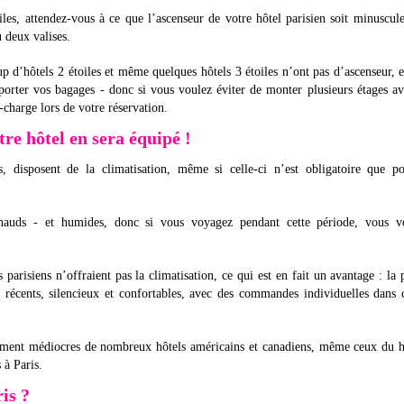
es, attendez-vous à ce que l’ascenseur de votre hôtel parisien soit minuscule
 deux valises.
up d’hôtels 2 étoiles et même quelques hôtels 3 étoiles n’ont pas d’ascenseur, e
porter vos bagages - donc si vous voulez éviter de monter plusieurs étages a
charge lors de votre réservation.
re hôtel en sera équipé !
s, disposent de la climatisation, même si celle-ci n’est obligatoire que po
 chauds - et humides, donc si vous voyagez pendant cette période, vous v
 parisiens n’offraient pas la climatisation, ce qui est en fait un avantage : la 
t récents, silencieux et confortables, avec des commandes individuelles dans
ivement médiocres de nombreux hôtels américains et canadiens, même ceux du 
 à Paris.
is ?