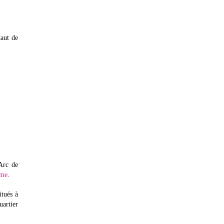
haut de
Arc de
eme
.
itués à
artier