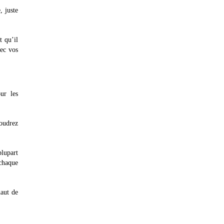
, juste
t qu’il
vec vos
ur les
oudrez
plupart
 chaque
haut de