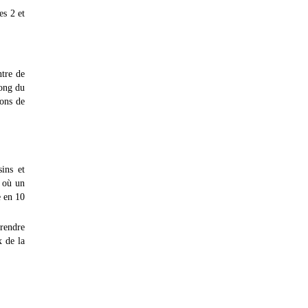
es 2 et
ntre de
long du
ions de
ins et
, où un
e en 10
 rendre
x de la