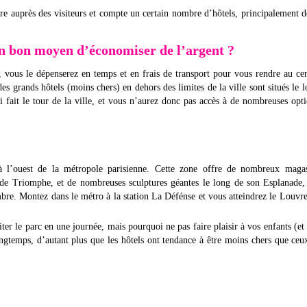
e auprès des visiteurs et compte un certain nombre d’hôtels, principalement d
 un bon moyen d’économiser de l’argent ?
 vous le dépenserez en temps et en frais de transport pour vous rendre au ce
des grands hôtels (moins chers) en dehors des limites de la ville sont situés le 
i fait le tour de la ville, et vous n’aurez donc pas accès à de nombreuses opt
 à l’ouest de la métropole parisienne. Cette zone offre de nombreux magas
 de Triomphe, et de nombreuses sculptures géantes le long de son Esplanade
re. Montez dans le métro à la station La Défénse et vous atteindrez le Louvr
ter le parc en une journée, mais pourquoi ne pas faire plaisir à vos enfants (et
ongtemps, d’autant plus que les hôtels ont tendance à être moins chers que ceu