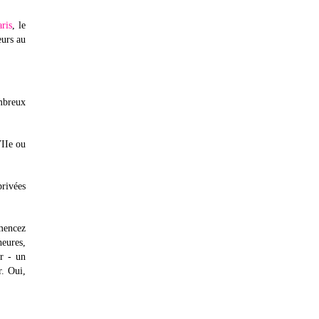
ris
, le
eurs au
ombreux
VIIe ou
privées
mmencez
heures,
er - un
r. Oui,