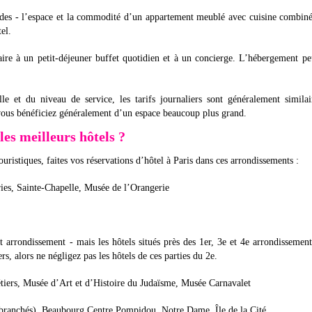
ndes - l’espace et la commodité d’un appartement meublé avec cuisine combin
el.
ire à un petit-déjeuner buffet quotidien et à un concierge. L’hébergement pe
le et du niveau de service, les tarifs journaliers sont généralement simila
vous bénéficiez généralement d’un espace beaucoup plus grand.
les meilleurs hôtels ?
ouristiques, faites vos réservations d’hôtel à Paris dans ces arrondissements :
ries, Sainte-Chapelle, Musée de l’Orangerie
t arrondissement - mais les hôtels situés près des 1er, 3e et 4e arrondissemen
rs, alors ne négligez pas les hôtels de ces parties du 2e.
tiers, Musée d’Art et d’Histoire du Judaïsme, Musée Carnavalet
s branchés), Beaubourg Centre Pompidou, Notre Dame, Île de la Cité