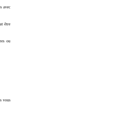
és avec
ut être
ires ou
ts vous