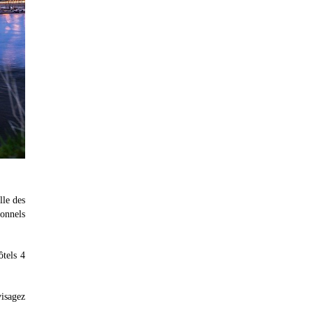
lle des
ionnels
ôtels 4
visagez