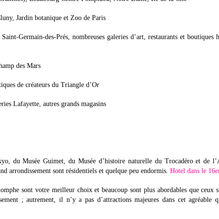
luny, Jardin botanique et Zoo de Paris
aint-Germain-des-Prés, nombreuses galeries d’art, restaurants et boutiques 
Champ des Mars
ques de créateurs du Triangle d’Or
ries Lafayette, autres grands magasins
kyo, du Musée Guimet, du Musée d’histoire naturelle du Trocadéro et de l’
rand arrondissement sont résidentiels et quelque peu endormis.
Hotel dans le 16
omphe sont votre meilleur choix et beaucoup sont plus abordables que ceux s
ement ; autrement, il n’y a pas d’attractions majeures dans cet agréable qu