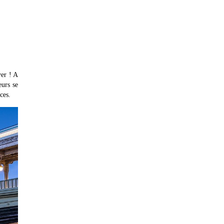
ver ! A
eurs se
ces.