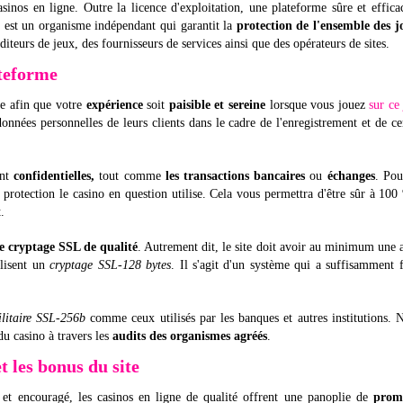
casinos en ligne. Outre la licence d'exploitation, une plateforme sûre et effica
r est un organisme indépendant qui garantit la
protection de l'ensemble des j
diteurs de jeux, des fournisseurs de services ainsi que des opérateurs de sites.
ateforme
le afin que votre
expérience
soit
paisible et sereine
lorsque vous jouez
sur ce
 données personnelles de leurs clients dans le cadre de l'enregistrement et de ce
ent
confidentielles,
tout comme
les transactions bancaires
ou
échanges
. Pou
 protection le casino en question utilise. Cela vous permettra d'être sûr à 10
.
e cryptage SSL de qualité
. Autrement dit, le site doit avoir au minimum une 
ilisent un
cryptage SSL-128 bytes
. Il s'agit d'un système qui a suffisamment f
litaire SSL-256b
comme ceux utilisés par les banques et autres institutions. 
du casino à travers les
audits des organismes agréés
.
t les bonus du site
l et encouragé, les casinos en ligne de qualité offrent une panoplie de
prom