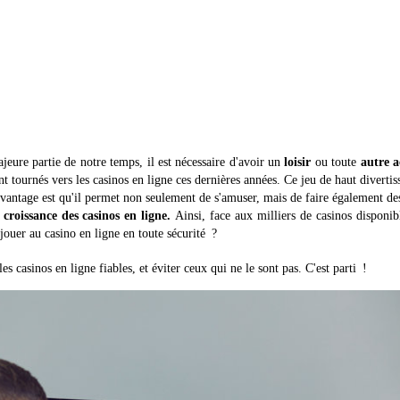
jeure partie de notre temps, il est nécessaire d'avoir un
loisir
ou toute
autre a
t tournés vers les casinos en ligne ces dernières années. Ce jeu de haut diverti
 avantage est qu'il permet non seulement de s'amuser, mais de faire également de
 croissance des casinos en ligne.
Ainsi, face aux milliers de casinos disponib
jouer au casino en ligne en toute sécurité ?
es casinos en ligne fiables, et éviter ceux qui ne le sont pas. C'est parti !