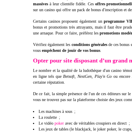
massives
à leur clientèle fidèle. Ces
offres promotionnell
sur un casino qui offre un pack de bonus d'inscription et 
Certains casinos proposent également un
programme VI
bonus et promotions très attrayants, mais il faut être prude
une arnaque. Pour ce faire, préférez les
promotions modéré
Vérifiez également les
conditions générales
de ces bonus e
vous
empêchent de jouir de vos bonus
.
Opter pour site disposant d’un grand 
Le nombre et la qualité de la ludothèque d'un casino témoig
en ligne tels que
Betsoft, NextGen, Play'n Go
ou encore
certaine réputation.
De ce fait, la simple présence de l'un de ces éditeurs sur l
vous ne trouvez pas sur la plateforme choisie des jeux com
Les machines à sous ;
La roulette ;
Le vidéo
poker
avec de véritables croupiers en direct ;
Les jeux de tables (le blackjack, le joker poker, le craps,