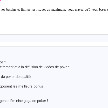
s
.
os besoins et limiter les risques au maximum, vous n'avez qu'à vous baser 
ce ?
istrement et à la diffusion de vidéos de poker
de poker de qualité !
oposent les meilleurs bonus
 gente féminine gaga de poker !