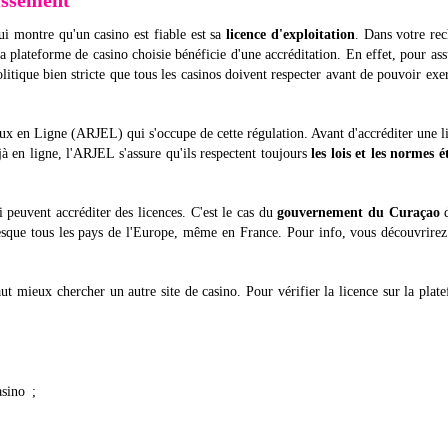
lissement
qui montre qu'un casino est fiable est sa
licence d'exploitation
. Dans votre re
a plateforme de casino choisie bénéficie d'une accréditation. En effet, pour ass
litique bien stricte que tous les casinos doivent respecter avant de pouvoir exe
Jeux en Ligne (ARJEL) qui s'occupe de cette régulation. Avant d'accréditer une l
à en ligne, l'ARJEL s'assure qu'ils respectent toujours
les lois et les normes é
 peuvent accréditer des licences. C'est le cas du
gouvernement du Curaçao
d
esque tous les pays de l'Europe, même en France. Pour info, vous découvrirez
vaut mieux chercher un autre site de casino. Pour vérifier la licence sur la plat
asino ;