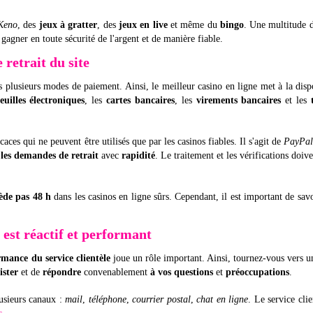
Keno
, des
jeux à gratter
, des
jeux en live
et même du
bingo
. Une multitude 
gagner en toute sécurité de l'argent et de manière fiable.
retrait du site
 plusieurs modes de paiement. Ainsi, le meilleur casino en ligne met à la disp
euilles électroniques
, les
cartes bancaires
, les
virements bancaires
et les
aces qui ne peuvent être utilisés que par les casinos fiables. Il s'agit de
PayPal
 les demandes de retrait
avec
rapidité
. Le traitement et les vérifications doive
ède pas 48 h
dans les casinos en ligne sûrs. Cependant, il est important de sav
t est réactif et performant
mance du service clientèle
joue un rôle important. Ainsi, tournez-vous vers u
ister
et de
répondre
convenablement
à vos questions
et
préoccupations
.
usieurs canaux :
mail
,
téléphone
,
courrier postal
,
chat en ligne
. Le service clie