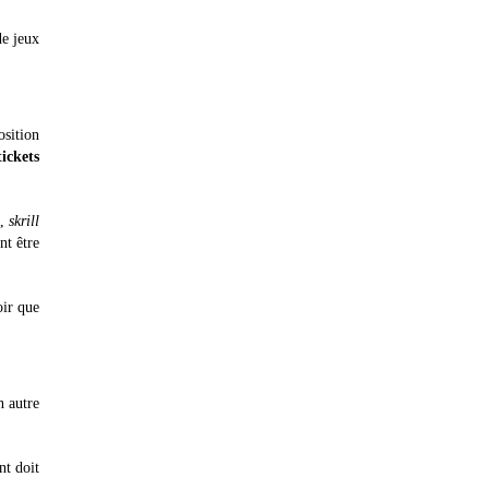
de jeux
osition
tickets
,
skrill
nt être
oir que
n autre
nt doit