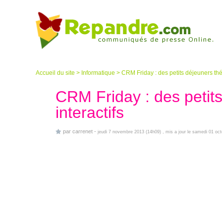
Accueil du site
>
Informatique
>
CRM Friday : des petits déjeuners thé
CRM Friday : des petit
interactifs
par
carrenet
-
jeudi 7 novembre 2013 (14h09)
, mis a jour le samedi 01 oc