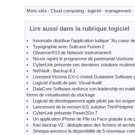
Mots clés :
Cloud computing
-
logiciel
-
management
-
Lire aussi dans la rubrique logiciel
Innomatix distribue l’application ludique "Au coeur 
Typographie avec Suitcase Fusion 2
Observer®13 de Network Instruments®
Nixxis rejoint le programme de partenariat Voxbone
CyberLink présente ses dernières solutions mutimé
NetVault : Backup 8.1
Liverpool Victoria (LV=) choisit Guidewire Software 
Logiciel d’audit de parc Visual Audit
DataCore Software renforce son leadership en matiè
forme de virtualisation du stockage
Logiciel de développement agile piloté par les exi
Lancement de la version 8.0, solution ThinPrintprint
CyberLink présente Power2Go 7
Un application iPhone de Pile ou Face gratuite à ne 
Kiwi backup V2 : déduplication des fichiers et archit
Sinequa annonce la disponibilité de 5 nouveaux con