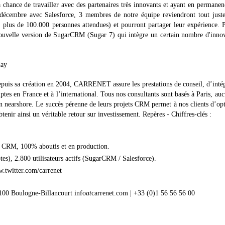
chance de travailler avec des partenaires très innovants et ayant en permane
 6 décembre avec Salesforce, 3 membres de notre équipe reviendront tout just
lus de 100.000 personnes attendues) et pourront partager leur expérience. 
e nouvelle version de SugarCRM (Sugar 7) qui intègre un certain nombre d'inno
day
s sa création en 2004, CARRENET assure les prestations de conseil, d’intég
s en France et à l’international. Tous nos consultants sont basés à Paris, au
en nearshore. Le succès pérenne de leurs projets CRM permet à nos clients d’op
obtenir ainsi un véritable retour sur investissement. Repères - Chiffres-clés :
ts CRM, 100% aboutis et en production.
), 2.800 utilisateurs actifs (SugarCRM / Salesforce).
.twitter.com/carrenet
00 Boulogne-Billancourt info
at
carrenet.com | +33 (0)1 56 56 56 00