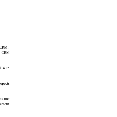
 CRM ;
iel CRM
014 un
ospects
ons une
eractif