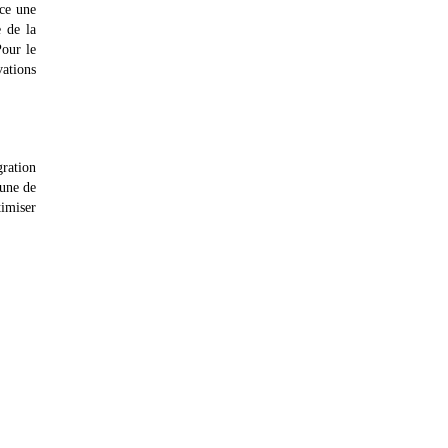
nce une
e de la
Pour le
vations
ration
cune de
timiser