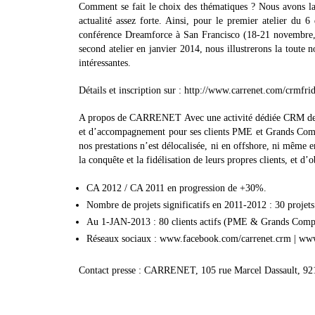
Comment se fait le choix des thématiques ? Nous avons la 
actualité assez forte. Ainsi, pour le premier atelier du
conférence Dreamforce à San Francisco (18-21 novembre, p
second atelier en janvier 2014, nous illustrerons la tout
intéressantes.
Détails et inscription sur : http://www.carrenet.com/crmfri
A propos de CARRENET Avec une activité dédiée CRM depui
et d’accompagnement pour ses clients PME et Grands Compte
nos prestations n’est délocalisée, ni en offshore, ni même 
la conquête et la fidélisation de leurs propres clients, et d’
CA 2012 / CA 2011 en progression de +30%.
Nombre de projets significatifs en 2011-2012 : 30 proje
Au 1-JAN-2013 : 80 clients actifs (PME & Grands Comptes
Réseaux sociaux : www.facebook.com/carrenet.crm | www
Contact presse : CARRENET, 105 rue Marcel Dassault, 921