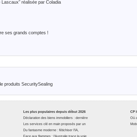
de Lascaux" réalisée par Coladia
tre ses grands comptes !
e produits SecuritySealing
Les plus populaires depuis début 2026
CP l
Déclaration des biens immobiliers : dernière
Où a
Les services clé en main proposés par un
Mobi
Du fantasme moderne : fétichiser l’IA,
Face aux flammes : l’Australie trace la voie