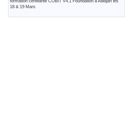
formation certifiante COBIT V4.1 Foundation à Abidjan les
18 & 19 Mars