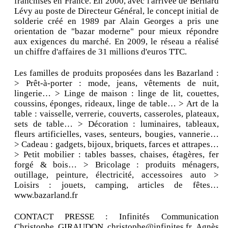
franchisés en France. En 2000, avec l'arrivée de Bernard
Lévy au poste de Directeur Général, le concept initial de
solderie créé en 1989 par Alain Georges a pris une
orientation de "bazar moderne" pour mieux répondre
aux exigences du marché. En 2009, le réseau a réalisé
un chiffre d'affaires de 31 millions d'euros TTC.
Les familles de produits proposées dans les Bazarland :
> Prêt-à-porter : mode, jeans, vêtements de nuit,
lingerie… > Linge de maison : linge de lit, couettes,
coussins, éponges, rideaux, linge de table… > Art de la
table : vaisselle, verrerie, couverts, casseroles, plateaux,
sets de table… > Décoration : luminaires, tableaux,
fleurs artificielles, vases, senteurs, bougies, vannerie…
> Cadeau : gadgets, bijoux, briquets, farces et attrapes…
> Petit mobilier : tables basses, chaises, étagères, fer
forgé & bois… > Bricolage : produits ménagers,
outillage, peinture, électricité, accessoires auto >
Loisirs : jouets, camping, articles de fêtes…
www.bazarland.fr
CONTACT PRESSE : Infinités Communication
Christophe GIRAUDON christophe@infinites.fr Agnès