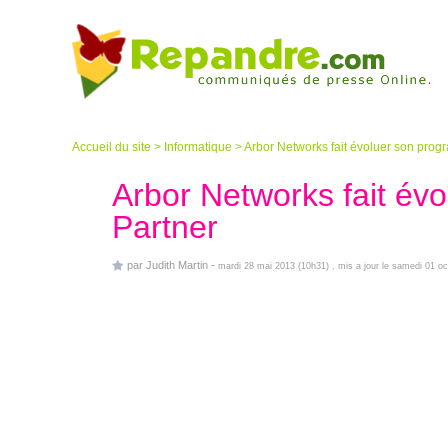
Accueil du site
>
Informatique
>
Arbor Networks fait évoluer son pro
Arbor Networks fait é
Partner
par
Judith Martin
-
mardi 28 mai 2013 (10h31)
, mis a jour le samedi 01 o