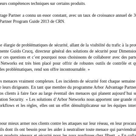
leurs compétences techniques sur certains produits.
ge Partner a connu un essor constant, avec un taux de croissance annuel de
 au Partner Program Guide 2013 de CRN.
argie de problématiques de sécurité, allant de la visibilité du trafic à la pro
ente Guido Crucq, directeur général des solutions de sécurité pour Dimensi
 ces questions et c’est pourquoi nous choisissons de collaborer avec des part
etworks est très bien placé pour offrir de robustes outils de contrôle et q
les problématiques, rend son offre incontournable. »
des menaces vraiment complexes. Les incidents de sécurité font chaque semaine
s de leurs dirigeants. En tant que membre du programme Arbor Advantage Partne
os clients à faire face au large éventail des menaces qui planent aujourd’hui s
ation Security. « Les solutions d’Arbor Networks nous apportent une grande r
orkflows et les règles, elles ont un effet démultiplicateur sur les équipes inte
r mieux armer nos clients contre les attaques sur leur réseau, en leur procura
utils dont ils ont besoin pour les aider à neutraliser toute menace qui parviendrai
g produits réseaux et sécurité pour les pays nordiques chez IPnett. « En coll