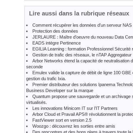
Lire aussi dans la rubrique réseaux
Comment récupérer les données d’un serveur NAS
Protection des données
JERLAURE : Maître d’oeuvre du nouveau Data Ce
EADS intègre Pertinence
EGILIA Learning : formation Professionnel Sécurité
Gestion de trafic des réseaux, le nTAP Aggregateur
Arbor Networks étend la capacité de neutralisation 
seconde
Emulex valide la capture de débit de ligne 100 GBE
gestion du trafic Ixia.
Premier distributeur des solutions Ipanema Techno
Business Developer sur la marque
Quantum propose une sauvegarde et un archivage s
virtualisés.
Les innovations Minicom IT sur l’IT Partners
Arbor Cloud et Pravail APS® révolutionnent la prote
FastViewer sort en version 2.5
Woozgo : découvrez les sorties entre amis
Des rencontres et des bons plans à travers toute l