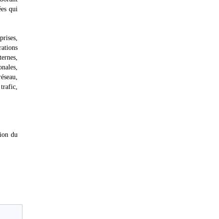
ées qui
rises,
rations
ternes,
onales,
réseau,
trafic,
tion du