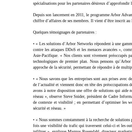
spécialisations pour les partenaires désireux d’approfondir 
Depuis son lancement en 2011, le programme Arbor Advanta
chiffre d’affaires de ses membres. Il vient d’être inscrit
Quelques témoignages de partenaires :
• « Les solutions d’Arbor Networks répondent à une gamme él
contre les attaques DDoS et les menaces avancées », comm
Asie-Pacifique. « Nos clients sont vivement préoccupés par
technologiques de premier plan. Nous pensons qu’Arbor N
approche de la sécurité, permettant de répondre à de multip
• « Nous savons que les entreprises sont aux prises avec 
de l’actualité et viennent donc en tête des préoccupation
avons à notre disposition une offre de solutions qui aide n
réseau », observe Steve Snider, président de Cadre Inform
de contexte et visibilité ; en permettant d’optimiser les w
sécurité et réseau. »
• « Nous sommes constamment à la recherche de solutions pou
fois une visibilité du trafic qui traversent celui-ci et les o
infiltrer », explique Magnus Rosendahl, directeur marketin