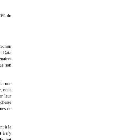
 30% du
tection
on Data
enaires
ue son
 la une
r, nous
ur leur
ichesse
rnes de
nt à la
t à s’y
aborant