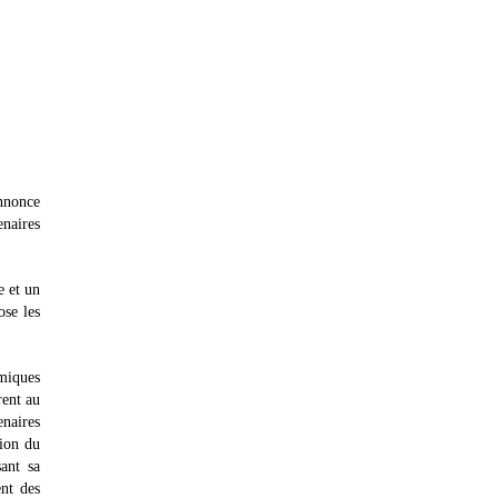
annonce
enaires
e et un
ose les
omiques
rent au
enaires
tion du
ant sa
nt des