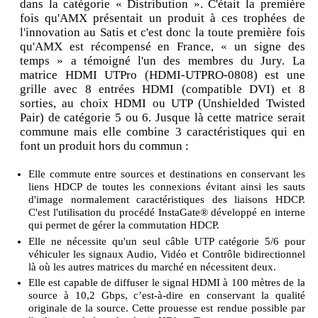
dans la catégorie « Distribution ». C'était la première
fois qu'AMX présentait un produit à ces trophées de
l'innovation au Satis et c'est donc la toute première fois
qu'AMX est récompensé en France, « un signe des
temps » a témoigné l'un des membres du Jury. La
matrice HDMI UTPro (HDMI-UTPRO-0808) est une
grille avec 8 entrées HDMI (compatible DVI) et 8
sorties, au choix HDMI ou UTP (Unshielded Twisted
Pair) de catégorie 5 ou 6. Jusque là cette matrice serait
commune mais elle combine 3 caractéristiques qui en
font un produit hors du commun :
Elle commute entre sources et destinations en conservant les
liens HDCP de toutes les connexions évitant ainsi les sauts
d'image normalement caractéristiques des liaisons HDCP.
C'est l'utilisation du procédé InstaGate® développé en interne
qui permet de gérer la commutation HDCP.
Elle ne nécessite qu'un seul câble UTP catégorie 5/6 pour
véhiculer les signaux Audio, Vidéo et Contrôle bidirectionnel
là où les autres matrices du marché en nécessitent deux.
Elle est capable de diffuser le signal HDMI à 100 mètres de la
source à 10,2 Gbps, c’est-à-dire en conservant la qualité
originale de la source. Cette prouesse est rendue possible par