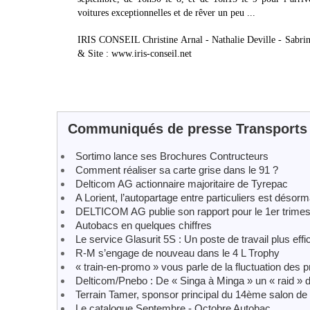
voitures exceptionnelles et de rêver un peu ...
IRIS CONSEIL Christine Arnal - Nathalie Deville - Sabrina
& Site : www.iris-conseil.net
Communiqués de presse Transports
Sortimo lance ses Brochures Contructeurs
Comment réaliser sa carte grise dans le 91 ?
Delticom AG actionnaire majoritaire de Tyrepac
A Lorient, l’autopartage entre particuliers est désor
DELTICOM AG publie son rapport pour le 1er trimes
Autobacs en quelques chiffres
Le service Glasurit 5S : Un poste de travail plus eff
R-M s’engage de nouveau dans le 4 L Trophy
« train-en-promo » vous parle de la fluctuation des
Delticom/Pnebo : De « Singa à Minga » un « raid »
Terrain Tamer, sponsor principal du 14ème salon de 
Le catalogue Septembre - Octobre Autobac