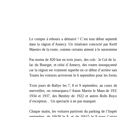
Le compte à rebours a démarré ! C’est tout début septembr
dans la région d’Annecy. Un itinéraire concocté par Keith
Maestro de la route, comme certains aiment à le surnomme
Pas moins de 820 km en trois jours, des cols : le Col de la 
lac du Bourget, et celui d’Annecy, des routes insoupçonnée
car la région est vraiment superbe en ce début d’arrière sai
Toutes les voitures arriveront le 6 septembre pour les formal
Trois jours de Rallye les 7, 8 et 9 septembre, au cours de
merveilles, on remarquera l’Aston Martin le Mans de 193
1934 et 1937, des Bentley de 1922 et autres Rolls Royc
d’exception... Un spectacle à ne pas manquer.
Chaque matin, les voitures partiront du parking de l’Impéri
septembre, de 16h30 le 8, et de 16h15 le 9 pour l’arrivé