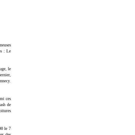
gneuses
es : Le
uge, le
ernier,
Annecy.
rmi ces
ash de
itures
00 le 7
rer des