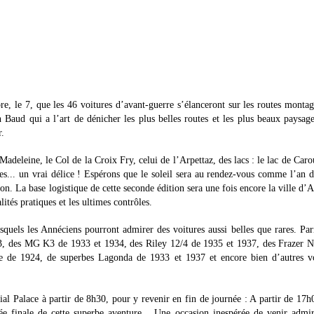
e, le 7, que les 46 voitures d’avant-guerre s’élanceront sur les routes monta
 Baud qui a l’art de dénicher les plus belles routes et les plus beaux paysag
r.
Madeleine, le Col de la Croix Fry, celui de l’Arpettaz, des lacs : le lac de Caro
s... un vrai délice ! Espérons que le soleil sera au rendez-vous comme l’an d
son. La base logistique de cette seconde édition sera une fois encore la ville d’
ités pratiques et les ultimes contrôles.
squels les Annéciens pourront admirer des voitures aussi belles que rares. Pa
3, des MG K3 de 1933 et 1934, des Riley 12/4 de 1935 et 1937, des Frazer N
e de 1924, de superbes Lagonda de 1933 et 1937 et encore bien d’autres vo
al Palace à partir de 8h30, pour y revenir en fin de journée : A partir de 17h
e finale de cette superbe aventure... Une occasion inespérée de venir admi