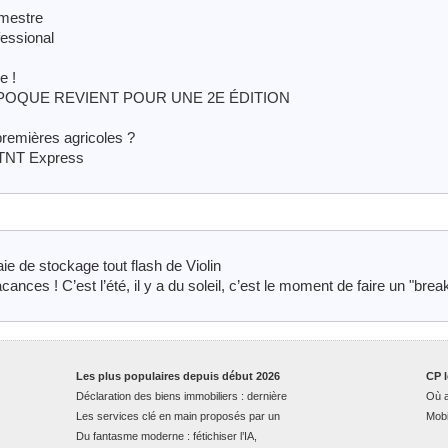
imestre
fessional
e !
POQUE REVIENT POUR UNE 2E ÉDITION
premières agricoles ?
 TNT Express
ie de stockage tout flash de Violin
ances ! C’est l’été, il y a du soleil, c’est le moment de faire un "brea
Les plus populaires depuis début 2026
CP l
Déclaration des biens immobiliers : dernière
Où a
Les services clé en main proposés par un
Mobi
Du fantasme moderne : fétichiser l’IA,