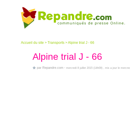
Accueil du site
>
Transports
>
Alpine trial J - 66
Alpine trial J - 66
par
Repandre.com
-
mercredi 8 juillet 2015 (14h09)
, mis a jour le mercr