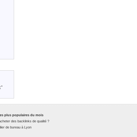
k"
es plus populaires du mois
cheter des backlinks de qualité ?
lier de bureau à Lyon