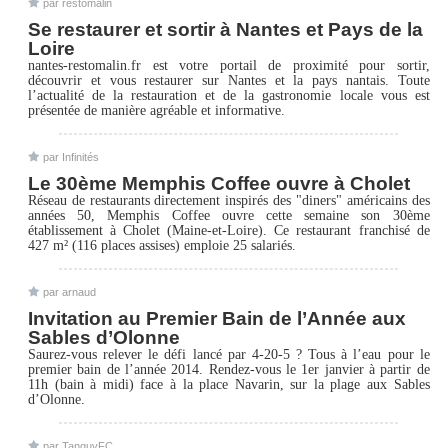
par
restomalin
Se restaurer et sortir à Nantes et Pays de la
Loire
nantes-restomalin.fr est votre portail de proximité pour sortir,
découvrir et vous restaurer sur Nantes et la pays nantais. Toute
l’actualité de la restauration et de la gastronomie locale vous est
présentée de manière agréable et informative.
par
Infinités
Le 30ème Memphis Coffee ouvre à Cholet
Réseau de restaurants directement inspirés des "diners" américains des
années 50, Memphis Coffee ouvre cette semaine son 30ème
établissement à Cholet (Maine-et-Loire). Ce restaurant franchisé de
427 m² (116 places assises) emploie 25 salariés.
par
arnaud
Invitation au Premier Bain de l’Année aux
Sables d’Olonne
Saurez-vous relever le défi lancé par 4-20-5 ? Tous à l’eau pour le
premier bain de l’année 2014. Rendez-vous le 1er janvier à partir de
11h (bain à midi) face à la place Navarin, sur la plage aux Sables
d’Olonne.
par
TanguyFC