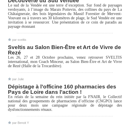
Découverte du Sud Vendée
Le sud de la Vendée est une terre d’exception. Sur fond de paysages
verdoyants, à l’image du Marais Poitevin, des collines du pays de La
Châtaigneraie, des bois légendaires du Massif Forestier de Mervent-
Vouvant ou à travers ses 30 kilomètres de plage, le Sud Vendée est une
invitation à se ressourcer. Une présentation de ce coin de paradis au
paysage étonnant
par
sveltis
Sveltis au Salon Bien-Être et Art de Vivre de
Rezé
Les 26, 27 et 28 Octobre prochains, venez retrouver SVELTIS
international, mon Coach Minceur, au Salon Bien-Être et Art de Vivre
de Rezé (Halle de la Trocardière).
par
Julie
Dépistage à l’officine 160 pharmacies des
Pays de Loire dans l’action !
En relais de la semaine du rein initiée par la FNAIR, le Collectif
national des groupements de pharmaciens d’officine (CNGPO) lance
pour deux mois une campagne régionale de dépistage des
dysfonctionnements rénaux.
par
Benoit Y