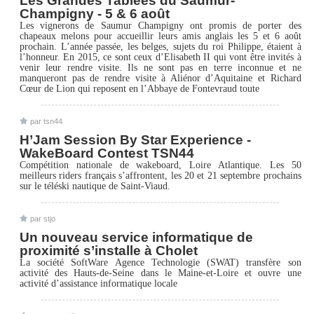
Les Grandes Tablées du Saumur-
Champigny - 5 & 6 août
Les vignerons de Saumur Champigny ont promis de porter des
chapeaux melons pour accueillir leurs amis anglais les 5 et 6 août
prochain. L’année passée, les belges, sujets du roi Philippe, étaient à
l’honneur. En 2015, ce sont ceux d’Elisabeth II qui vont être invités à
venir leur rendre visite. Ils ne sont pas en terre inconnue et ne
manqueront pas de rendre visite à Aliénor d’Aquitaine et Richard
Cœur de Lion qui reposent en l’Abbaye de Fontevraud toute
par
tsn44
H’Jam Session By Star Experience -
WakeBoard Contest TSN44
Compétition nationale de wakeboard, Loire Atlantique. Les 50
meilleurs riders français s’affrontent, les 20 et 21 septembre prochains
sur le téléski nautique de Saint-Viaud.
par
stjo
Un nouveau service informatique de
proximité s’installe à Cholet
La société SoftWare Agence Technologie (SWAT) transfère son
activité des Hauts-de-Seine dans le Maine-et-Loire et ouvre une
activité d’assistance informatique locale