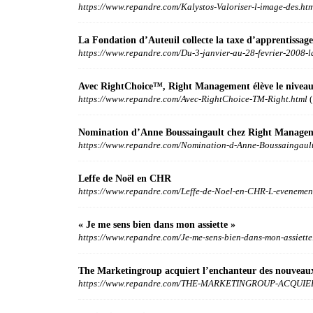
https://www.repandre.com/Kalystos-Valoriser-l-image-des.ht
La Fondation d’Auteuil collecte la taxe d’apprentissage
https://www.repandre.com/Du-3-janvier-au-28-fevrier-2008-l
Avec RightChoice™, Right Management élève le niveau
https://www.repandre.com/Avec-RightChoice-TM-Right.html
(
Nomination d’Anne Boussaingault chez Right Manage
https://www.repandre.com/Nomination-d-Anne-Boussaingault
Leffe de Noël en CHR
https://www.repandre.com/Leffe-de-Noel-en-CHR-L-evenemen
« Je me sens bien dans mon assiette »
https://www.repandre.com/Je-me-sens-bien-dans-mon-assiette
The Marketingroup acquiert l’enchanteur des nouveau
https://www.repandre.com/THE-MARKETINGROUP-ACQUIER