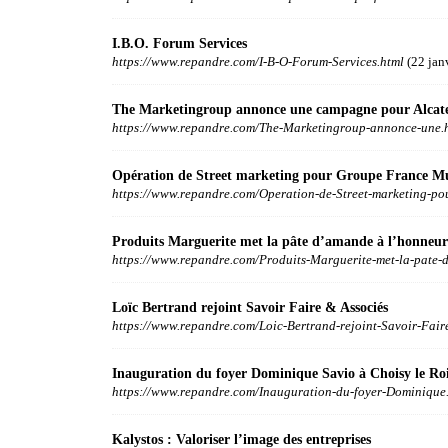
I.B.O. Forum Services
https://www.repandre.com/I-B-O-Forum-Services.html
(22 jan
The Marketingroup annonce une campagne pour Alcat
https://www.repandre.com/The-Marketingroup-annonce-une.
Opération de Street marketing pour Groupe France Mu
https://www.repandre.com/Operation-de-Street-marketing-po
Produits Marguerite met la pâte d’amande à l’honneur
https://www.repandre.com/Produits-Marguerite-met-la-pate-d
Loïc Bertrand rejoint Savoir Faire & Associés
https://www.repandre.com/Loic-Bertrand-rejoint-Savoir-Fair
Inauguration du foyer Dominique Savio à Choisy le Ro
https://www.repandre.com/Inauguration-du-foyer-Dominique
Kalystos : Valoriser l’image des entreprises