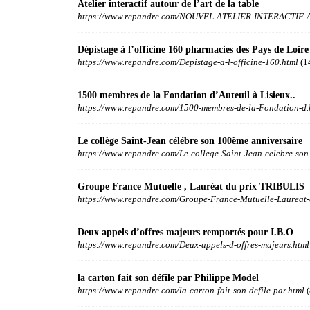
Atelier interactif autour de l’art de la table
https://www.repandre.com/NOUVEL-ATELIER-INTERACTIF-
Dépistage à l’officine 160 pharmacies des Pays de Loire 
https://www.repandre.com/Depistage-a-l-officine-160.html
(1
1500 membres de la Fondation d’Auteuil à Lisieux..
https://www.repandre.com/1500-membres-de-la-Fondation-d.
Le collège Saint-Jean célébre son 100ème anniversaire
https://www.repandre.com/Le-college-Saint-Jean-celebre-son
Groupe France Mutuelle , Lauréat du prix TRIBULIS
https://www.repandre.com/Groupe-France-Mutuelle-Laureat-
Deux appels d’offres majeurs remportés pour I.B.O
https://www.repandre.com/Deux-appels-d-offres-majeurs.html
la carton fait son défile par Philippe Model
https://www.repandre.com/la-carton-fait-son-defile-par.html
(