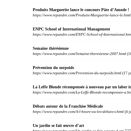
Produits Marguerite lance le concours Pâte d’Amode !
https://www.repandre.com/Produits-Marguerite-lance-le.html
ENPC School of International Management
https://www.repandre.com/ENPC-School-of-International.ht
Semaine thérésienne
https://www.repandre.com/Semaine-theresienne-2007.html
(18
Prévention du surpoids
https://www.repandre.com/Prevention-du-surpoids.html
(17 ju
La Leffe Blonde récompensée à nouveau par un laber i
https://www.repandre.com/La-Leffe-Blonde-recompensee-a.ht
Débats autour de la Franchise Médicale
https://www.repandre.com/A-l-heure-ou-les-debats-s.html
(4 j
Un jardin se fait œuvre d’art
https://www.repandre.com/Un-jardin-se-fait-oeuvre-d-art,727