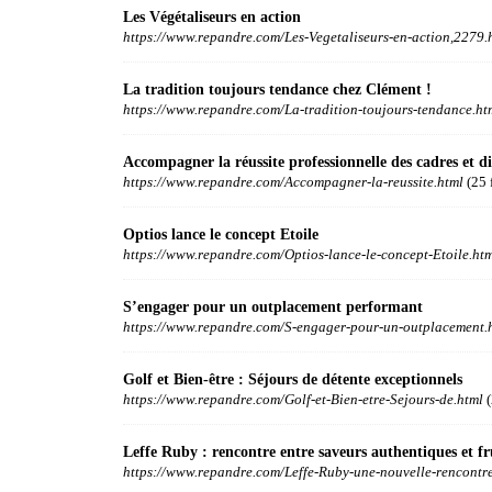
Les Végétaliseurs en action
https://www.repandre.com/Les-Vegetaliseurs-en-action,2279.
La tradition toujours tendance chez Clément !
https://www.repandre.com/La-tradition-toujours-tendance.ht
Accompagner la réussite professionnelle des cadres et di
https://www.repandre.com/Accompagner-la-reussite.html
(25 
Optios lance le concept Etoile
https://www.repandre.com/Optios-lance-le-concept-Etoile.ht
S’engager pour un outplacement performant
https://www.repandre.com/S-engager-pour-un-outplacement.
Golf et Bien-être : Séjours de détente exceptionnels
https://www.repandre.com/Golf-et-Bien-etre-Sejours-de.html
(
Leffe Ruby : rencontre entre saveurs authentiques et fr
https://www.repandre.com/Leffe-Ruby-une-nouvelle-rencontr