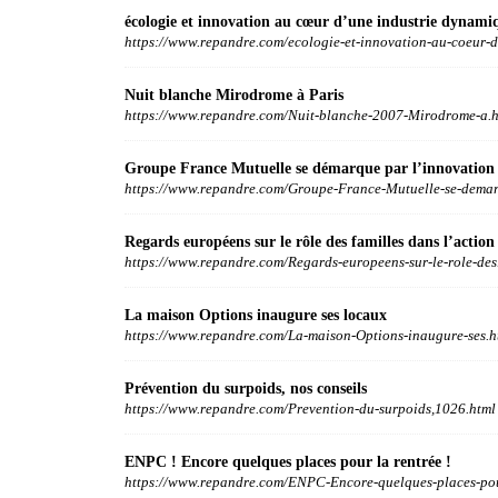
écologie et innovation au cœur d’une industrie dynami
https://www.repandre.com/ecologie-et-innovation-au-coeur-d
Nuit blanche Mirodrome à Paris
https://www.repandre.com/Nuit-blanche-2007-Mirodrome-a.h
Groupe France Mutuelle se démarque par l’innovation
https://www.repandre.com/Groupe-France-Mutuelle-se-demar
Regards européens sur le rôle des familles dans l’action
https://www.repandre.com/Regards-europeens-sur-le-role-des
La maison Options inaugure ses locaux
https://www.repandre.com/La-maison-Options-inaugure-ses.h
Prévention du surpoids, nos conseils
https://www.repandre.com/Prevention-du-surpoids,1026.html
ENPC ! Encore quelques places pour la rentrée !
https://www.repandre.com/ENPC-Encore-quelques-places-pou