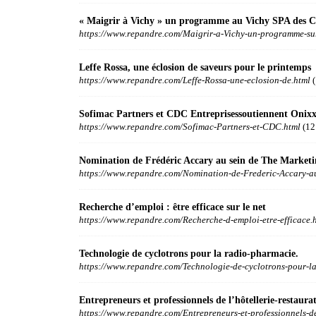
« Maigrir à Vichy » un programme au Vichy SPA des Cé
https://www.repandre.com/Maigrir-a-Vichy-un-programme-su
Leffe Rossa, une éclosion de saveurs pour le printemps
https://www.repandre.com/Leffe-Rossa-une-eclosion-de.html
(
Sofimac Partners et CDC Entreprisessoutiennent Onix
https://www.repandre.com/Sofimac-Partners-et-CDC.html
(12
Nomination de Frédéric Accary au sein de The Market
https://www.repandre.com/Nomination-de-Frederic-Accary-a
Recherche d’emploi : être efficace sur le net
https://www.repandre.com/Recherche-d-emploi-etre-efficace.
Technologie de cyclotrons pour la radio-pharmacie.
https://www.repandre.com/Technologie-de-cyclotrons-pour-la
Entrepreneurs et professionnels de l’hôtellerie-restaura
https://www.repandre.com/Entrepreneurs-et-professionnels-d