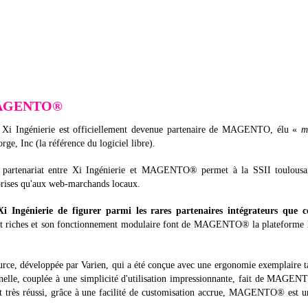
e MAGENTO®
®, Xi Ingénierie est officiellement devenue partenaire de MAGENTO, élu «
m
ge, Inc (la référence du logiciel libre).
tenariat entre Xi Ingénierie et MAGENTO® permet à la SSII toulousa
eprises qu'aux web-marchands locaux.
i Ingénierie de figurer parmi les rares partenaires intégrateurs que 
t riches et son fonctionnement modulaire font de MAGENTO® la plateforme l
 développée par Varien, qui a été conçue avec une ergonomie exemplaire ta
onnelle, couplée à une simplicité d'utilisation impressionnante, fait de MAGE
t très réussi, grâce à une facilité de customisation accrue, MAGENTO® est u
.