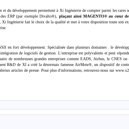
n et du développement permettent à Xi Ingénierie de compter parmi les rares s
 des ERP (par exemple Divalto®),
plaçant ainsi MAGENTO® au cœur de
ngénierie fait le choix de la qualité et met à votre disposition toute son ex
rise.
 SSII en fort développement. Spécialisée dans plusieurs domaines : le dévelo
 l'intégration de logiciels de gestion. L'entreprise est polyvalente et peut répond
rtenaire de nombreuses grandes entreprises comme EADS, Airbus, le CNES ou 
 R&D de XI a créé la désormais fameuse AirMote®, un dispositif de contr
nombreux articles de presse. Pour plus d'informations, retrouvez-nous sur www.x2