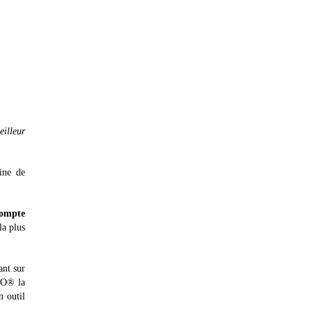
eilleur
ine de
compte
a plus
nt sur
NTO® la
n outil