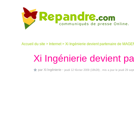
Accueil du site
>
Internet
>
Xi Ingénierie devient partenaire de MA
Xi Ingénierie devient
par
Xi Ingénierie
-
jeudi 12 février 2009 (18h28)
, mis a jour le jeudi 29 s