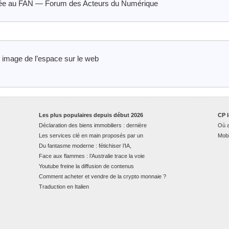
ée au FAN — Forum des Acteurs du Numérique
 image de l’espace sur le web
Les plus populaires depuis début 2026
CP l
Déclaration des biens immobiliers : dernière
Où a
Les services clé en main proposés par un
Mobi
Du fantasme moderne : fétichiser l’IA,
Face aux flammes : l’Australie trace la voie
Youtube freine la diffusion de contenus
Comment acheter et vendre de la crypto monnaie ?
Traduction en Italien