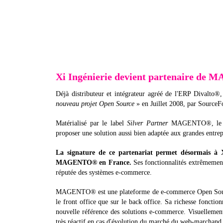
Xi Ingénierie devient partenaire d
Déjà distributeur et intégrateur agréé de l'ERP Divalto
nouveau projet Open Source
» en Juillet 2008, par SourceFor
Matérialisé par le label
Silver Partner
MAGENTO®, le par
proposer une solution aussi bien adaptée aux grandes entr
La signature de ce partenariat permet désormais à X
MAGENTO® en France.
Ses fonctionnalités extrêmemen
réputée des systèmes e-commerce.
MAGENTO® est une plateforme de e-commerce Open Source,
le front office que sur le back office. Sa richesse foncti
nouvelle référence des solutions e-commerce. Visuellemen
très réactif en cas d'évolution du marché du web-marchand