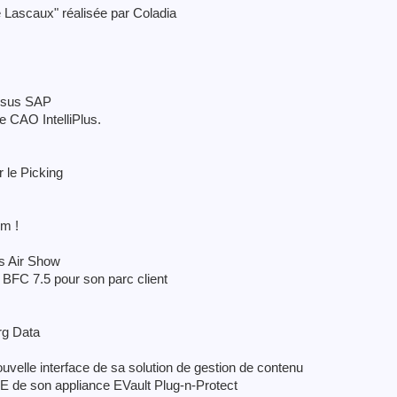
de Lascaux" réalisée par Coladia
ssus SAP
e CAO IntelliPlus.
 le Picking
om !
is Air Show
 BFC 7.5 pour son parc client
rg Data
uvelle interface de sa solution de gestion de contenu
 de son appliance EVault Plug-n-Protect