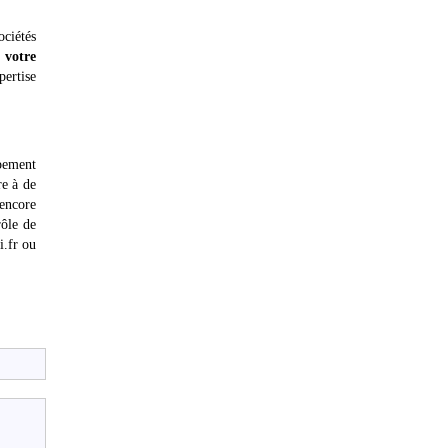
ociétés
 votre
pertise
ppement
re à de
encore
ôle de
i.fr ou