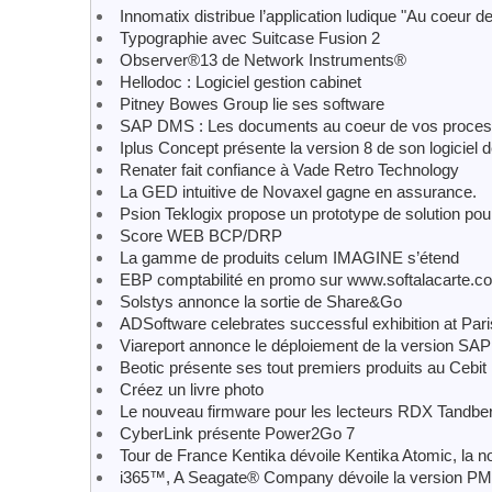
Innomatix distribue l’application ludique "Au coeur 
Typographie avec Suitcase Fusion 2
Observer®13 de Network Instruments®
Hellodoc : Logiciel gestion cabinet
Pitney Bowes Group lie ses software
SAP DMS : Les documents au coeur de vos proce
Iplus Concept présente la version 8 de son logiciel d
Renater fait confiance à Vade Retro Technology
La GED intuitive de Novaxel gagne en assurance.
Psion Teklogix propose un prototype de solution pour
Score WEB BCP/DRP
La gamme de produits celum IMAGINE s’étend
EBP comptabilité en promo sur www.softalacarte.c
Solstys annonce la sortie de Share&Go
ADSoftware celebrates successful exhibition at Par
Viareport annonce le déploiement de la version SAP
Beotic présente ses tout premiers produits au Cebit
Créez un livre photo
Le nouveau firmware pour les lecteurs RDX Tandbe
CyberLink présente Power2Go 7
Tour de France Kentika dévoile Kentika Atomic, la no
i365™, A Seagate® Company dévoile la version PME