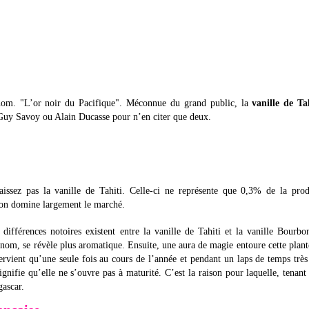
urnom. "L’or noir du Pacifique". Méconnue du grand public, la
vanille de Ta
. Guy Savoy ou Alain Ducasse pour n’en citer que deux.
issez pas la vanille de Tahiti. Celle-ci ne représente que 0,3% de la prod
bon domine largement le marché.
différences notoires existent entre la vanille de Tahiti et la vanille Bourb
nom, se révèle plus aromatique. Ensuite, une aura de magie entoure cette plant
ervient qu’une seule fois au cours de l’année et pendant un laps de temps très
signifie qu’elle ne s’ouvre pas à maturité. C’est la raison pour laquelle, tenant
gascar.