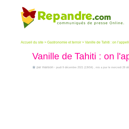
Accueil du site
>
Gastronomie et terroir
>
Vanille de Tahiti : on l’appell
Vanille de Tahiti : on l'a
par
manson
-
jeudi 9 décembre 2021 (13h54)
, mis a jour le mercredi 28 