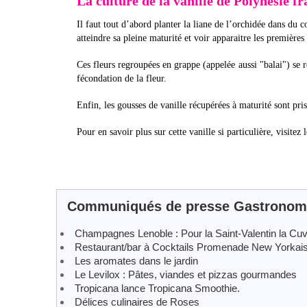
La culture de la vanille de Polynésie fr
Il faut tout d’abord planter la liane de l’orchidée dans du 
atteindre sa pleine maturité et voir apparaitre les premières
Ces fleurs regroupées en grappe (appelée aussi "balai") se 
fécondation de la fleur.
Enfin, les gousses de vanille récupérées à maturité sont pri
Pour en savoir plus sur cette vanille si particulière, visitez l
Communiqués de presse Gastronomie
Champagnes Lenoble : Pour la Saint-Valentin la Cuv
Restaurant/bar à Cocktails Promenade New Yorkais
Les aromates dans le jardin
Le Levilox : Pâtes, viandes et pizzas gourmandes
Tropicana lance Tropicana Smoothie.
Délices culinaires de Roses