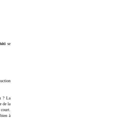
hiti
se
uction
on ? La
e de la
 court.
 bien à