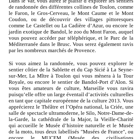
Dans le Var, vous aurez le plaisir d’explorer les sentiers
de randonnée des différentes collines de Toulon, comme
le Faron, le Gros-Cerveau, le Mont Caume et le Mont
Coudon, ou de découvrir des villages pittoresques
comme Le Castellet ou La Cadière d’Azur, ou encore le
jardin exotique de Bandol, le zoo du Mont Faron, auquel
vous pouvez accéder par téléphérique, et le Parc de la
Méditerranée dans le Brusc. Vous serez également ravis
par les nombreux marchés de Provence.
Si vous aimez la randonnée, vous pouvez explorer le
sentier côtier de la Sablette et du Cap Sicié à La Seyne-
sur-Mer, La Mître à Toulon qui vous mènera à la Tour
Royale, ou encore le sentier de Bandol-Port d’Alon. Si
vous êtes amateurs de culture, Marseille vous ravira
puisqu’elle offre un large éventail d’activités culturelles
en tant que capitale européenne de la culture 2013. Vous
apprécierez le Théâtre et l’Opéra national, la Criée, une
salle de spectacle ultramoderne, le Silo, Notre-Dame-de-
la-Garde, la cathédrale de la Major, la Vieille-Charité
qui accueille le Musée d’histoire naturelle et le Musée
de la moto, tous deux labellisés "Musées de France", ou
encore le MUCEM (Musée des civilisations