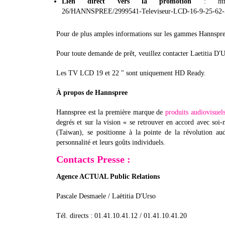
Lien direct vers la promotion
: http://
26/HANNSPREE/2999541-Televiseur-LCD-16-9-25-
Pour de plus amples informations sur les gammes Hannspree
Pour toute demande de prêt, veuillez contacter Laetitia D'U
Les TV LCD 19 et 22 " sont uniquement HD Ready.
À propos de Hannspree
Hannspree est la première marque de
produits audiovisuel
degrés et sur la vision « se retrouver en accord avec soi
(Taiwan), se positionne à la pointe de la révolution aud
personnalité et leurs goûts individuels.
Contacts Presse
:
Agence ACTUAL Public Relations
Pascale Desmaele / Laëtitia D'Urso
Tél. directs : 01.41.10.41.12 / 01.41.10.41.20