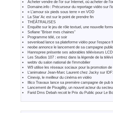
Acheter vendre de l’or sur Internet, où acheter de l’or
Domaine.info : Précurseur du reportage vidéo sur l’id
« L’amour six pieds sous terre » en VOD
La Star´Ac est sur le point de prendre fin
THÉÂTRALISES
Enquête sur le jeu de rôle textuel, une nouvelle forme
Sofiane "Briser mes chaines"
Programme télé, ce soir
sevenload lance sa plateforme vidéo pour l’espace
neobe annonce le lancement de sa campagne public
Hannspree présente ses adorables téléviseurs LCD
Les Studios 107 : entrez dans la légende de la télévi
webtv du salon national de l’immobilier
W9 utilise les réseaux sociaux pour la promotion de
L’animateur Jean-Marc Laurent chez Jacky sur IDF
Cinevip, le meilleur du cinéma en vidéo
Illico Travaux lance sa première campagne de pub t
Lancement de Pixagility, un nouvel acteur du secteu
Farid Dms Debah recoit le Prix du Public pour Le B