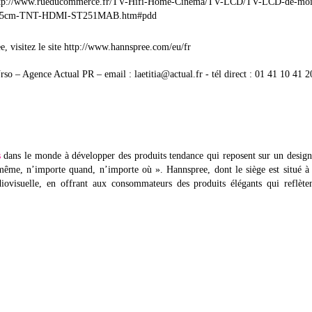
www.rueducommerce.fr/TV-Hifi-Home-Cinema/TV-LCD/TV-LCD-de-moin
62-5cm-TNT-HDMI-ST251MAB.htm#pdd
, visitez le site http://www.hannspree.com/eu/fr
rso – Agence Actual PR – email : laetitia@actual.fr - tél direct : 01 41 10 41 2
s
dans le monde à développer des produits tendance qui reposent sur un desig
-même, n’importe quand, n’importe où ». Hannspree, dont le siège est situé à
iovisuelle, en offrant aux consommateurs des produits élégants qui reflète