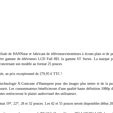
liale de HANNstar et fabricant de téléviseurs/moniteurs à écrans plats et de p
ernière gamme de téléviseurs LCD Full HD, la gamme ST Series. La marque p
concernant son modèle au format 25 pouces.
mitée, au prix exceptionnel de 279,95 € TTC !
echnologie X-Contraste d'Hannspree pour des images plus nettes et de la pu
ourts. Les consommateurs bénéficieront d'une qualité haute définition 1080p 
tes renforceront le plaisir audiovisuel des utilisateurs.
rmat 19*, 22*, 28 et 32 pouces. Les 42 et 55 pouces seront disponibles début 2