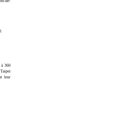
s-de-
0.
n à 360
 Taipei
nt leur