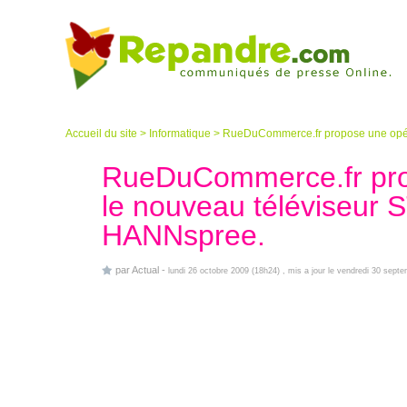
Accueil du site
>
Informatique
>
RueDuCommerce.fr propose une opéra
RueDuCommerce.fr prop
le nouveau téléviseur 
HANNspree.
par
Actual
-
lundi 26 octobre 2009 (18h24)
, mis a jour le vendredi 30 sept