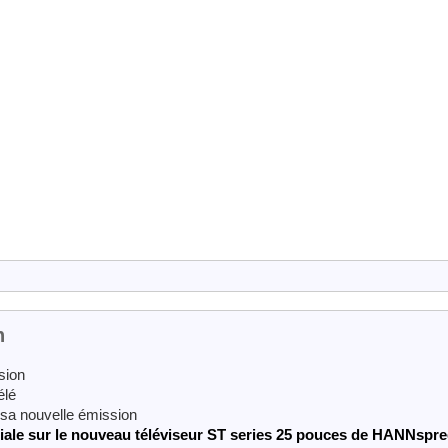
n
sion
élé
 sa nouvelle émission
le sur le nouveau téléviseur ST series 25 pouces de HANNspre