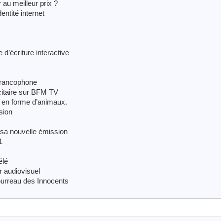
 au meilleur prix ?
entité internet
 d’écriture interactive
 francophone
itaire sur BFM TV
 en forme d’animaux.
sion
 sa nouvelle émission
1
élé
r audiovisuel
ourreau des Innocents