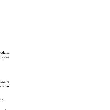
roduits
ropose
issante
dans un
010.