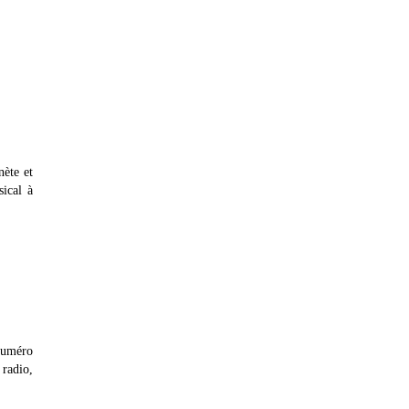
nète et
ical à
numéro
 radio,