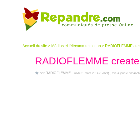
Accueil du site
>
Médias et télécommunication
>
RADIOFLEMME create
RADIOFLEMME createur
par
RADIOFLEMME
-
lundi 31 mars 2014 (17h21)
, mis a jour le dimanc