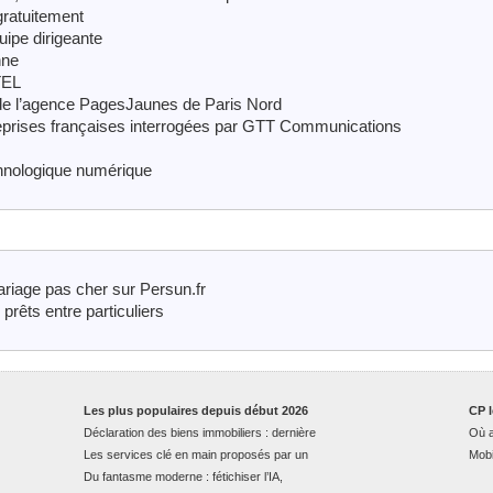
gratuitement
uipe dirigeante
nne
TEL
 de l’agence PagesJaunes de Paris Nord
prises françaises interrogées par GTT Communications
echnologique numérique
riage pas cher sur Persun.fr
êts entre particuliers
Les plus populaires depuis début 2026
CP l
Déclaration des biens immobiliers : dernière
Où a
Les services clé en main proposés par un
Mobi
Du fantasme moderne : fétichiser l’IA,