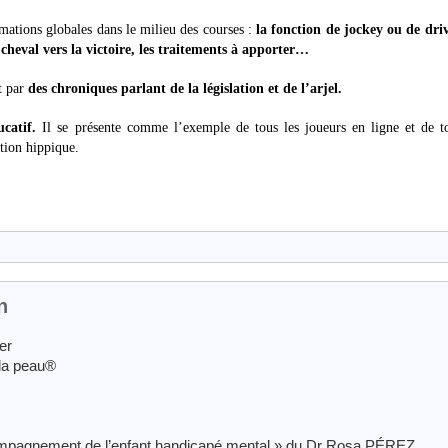
mations globales dans le milieu des courses :
la fonction de jockey ou de driv
heval vers la victoire, les traitements à apporter…
t par
des chroniques parlant de la législation et de l’arjel.
catif.
Il se présente comme l’exemple de tous les joueurs en ligne et de to
ation hippique.
n
er
 la peau®
mpagnement de l’enfant handicapé mental » du Dr Rosa PÉREZ