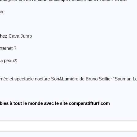
er
s chez Cava Jump
ternet ?
 la peau®
rnée et spectacle nocture Son&Lumière de Bruno Seillier “Saumur, L
es à tout le monde avec le site comparatifturf.com