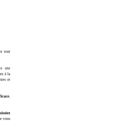
z tout
e site
ez à la
ntes et
icace.
uissiez
le vous