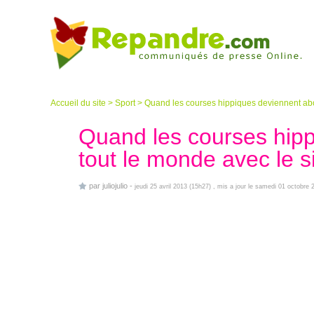
Accueil du site
>
Sport
>
Quand les courses hippiques deviennent abo
Quand les courses hip
tout le monde avec le s
par
juliojulio
-
jeudi 25 avril 2013 (15h27)
, mis a jour le samedi 01 octobre 