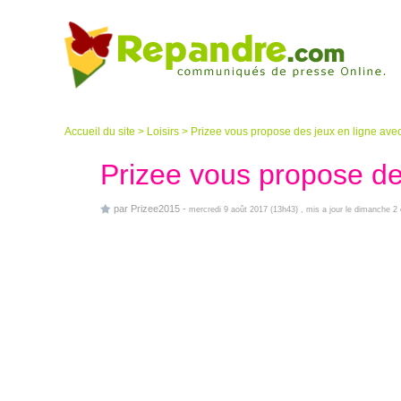
Accueil du site
>
Loisirs
>
Prizee vous propose des jeux en ligne avec
Prizee vous propose de
par
Prizee2015
-
mercredi 9 août 2017 (13h43)
, mis a jour le dimanche 2