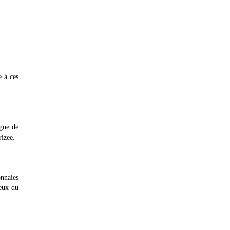
e à ces
igne de
rizee.
nnaies
jeux du