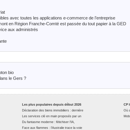
iat
ibles avec toutes les applications e-commerce de l’entreprise
t en Région Franche-Comté est passée du tout papier à la GED
rvice aux administrés
ante
oton bio
dans le Gers ?
Les plus populaires depuis début 2026
CP l
Déclaration des biens immobiliers : dernière
Où a
Les services clé en main proposés par un
Mobi
Du fantasme moderne : fétichiser l’IA,
Face aux flammes : l’Australie trace la voie