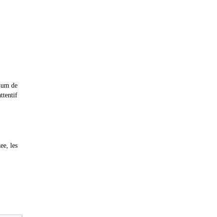
imum de
ttentif
ee, les