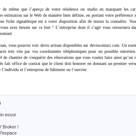
er de même que l’aperçu de votre résidence ou studio en marquant les car
re estimation sur le Web de manière bien définie, en portant votre préférence 
Une fiche signalétique est à votre disposition afin de mieux la connaître. Vo
vous avez besoin sur ce lien ! L’entreprise dont il s’agit vous retournera d
montant.
rtisan, vous pourrez voir devis artisan disponibles sur deviscontact.com. Un exe
acte très vite par vos coordonnées téléphoniques pour un possible entretien
f de chantier de s'enquérir des rénovations que vous voulez faire ainsi qu’un 
ités fait office de contrat que le client doit honorer en donnant un premier ver
’individu et l’entreprise de bâtiment ou l’ouvrier.
s
in essor
V Broker !
 l’espace