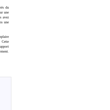
rés du
sur une
us avez
ans une
mplaire
. Cette
rapport
sement.