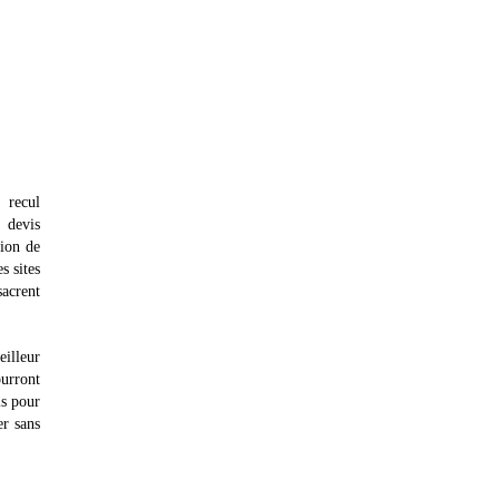
 recul
 devis
tion de
s sites
sacrent
eilleur
ourront
is pour
er sans