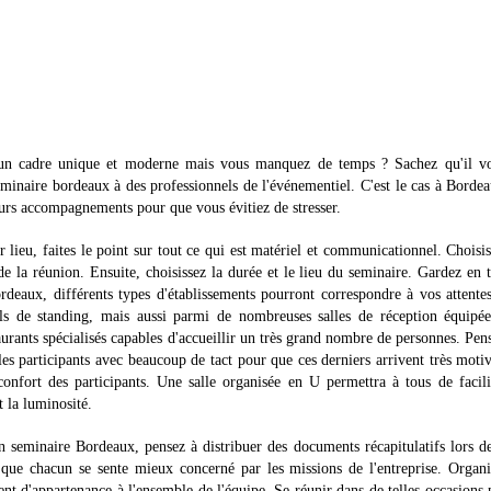
s un cadre unique et moderne mais vous manquez de temps ? Sachez qu'il vo
seminaire bordeaux à des professionnels de l'événementiel. C'est le cas à Borde
eurs accompagnements pour que vous évitiez de stresser.
lieu, faites le point sur tout ce qui est matériel et communicationnel. Choisi
de la réunion. Ensuite, choisissez la durée et le lieu du seminaire. Gardez en t
rdeaux, différents types d'établissements pourront correspondre à vos attente
els de standing, mais aussi parmi de nombreuses salles de réception équipée
aurants spécialisés capables d'accueillir un très grand nombre de personnes. Pen
es participants avec beaucoup de tact pour que ces derniers arrivent très moti
fort des participants. Une salle organisée en U permettra à tous de facili
 la luminosité.
 seminaire Bordeaux, pensez à distribuer des documents récapitulatifs lors d
ur que chacun se sente mieux concerné par les missions de l'entreprise. Organ
t d'appartenance à l'ensemble de l'équipe. Se réunir dans de telles occasions