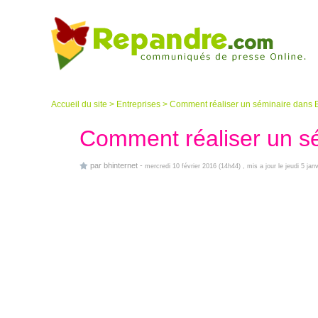
Accueil du site
>
Entreprises
>
Comment réaliser un séminaire dans 
Comment réaliser un s
par
bhinternet
-
mercredi 10 février 2016 (14h44)
, mis a jour le jeudi 5 jan