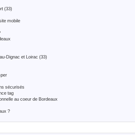
rt (33)
site mobile
?
deaux
u-Dignac et Loirac (33)
mper
ns sécurisés
nce tag
ionnelle au coeur de Bordeaux
aux ?