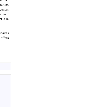
 permet
agences
pe pour
nt à la
inaires
 offres