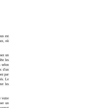
us est
aux, où
ssez un
ête les
s selon
s d'un
sez par
vés. Le
ter les
e votre
iser un
 permet