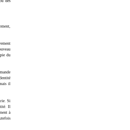
 ou des
sement,
ivement
nouveau
opie du
demande
dentité
mais il
rie. Si
ité. Il
ument à
utefois