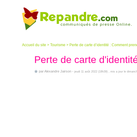
Accueil du site
>
Tourisme
>
Perte de carte d’identité : Comment pren
Perte de carte d'identi
par
Alexandre Jairson
-
jeudi 11 août 2022 (18h39)
, mis a jour le diman