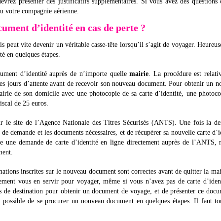
evrez présenter des justificatifs supplémentaires. Si vous avez des questions
 ou votre compagnie aérienne.
ment d’identité en cas de perte ?
is peut vite devenir un véritable casse-tête lorsqu’il s’agit de voyager. Heureu
té en quelques étapes.
cument d’identité auprès de n’importe quelle
mairie
. La procédure est relat
ues jours d’attente avant de recevoir son nouveau document. Pour obtenir un 
mairie de son domicile avec une photocopie de sa carte d’identité, une photoc
fiscal de 25 euros.
sur le site de l’Agence Nationale des Titres Sécurisés (ANTS). Une fois la 
re de demande et les documents nécessaires, et de récupérer sa nouvelle carte d’i
aire une demande de carte d’identité en ligne directement auprès de l’ANTS, 
ment.
rmations inscrites sur le nouveau document sont correctes avant de quitter la mai
ement vous en servir pour voyager, même si vous n’avez pas de carte d’ident
ys de destination pour obtenir un document de voyage, et de présenter ce doc
nc possible de se procurer un nouveau document en quelques étapes. Il faut to