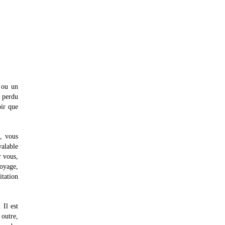
 ou un
z perdu
oir que
e, vous
valable
r vous,
oyage,
tation
 Il est
 outre,