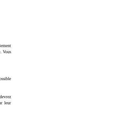
plement
e. Vous
ossible
 devrez
r leur