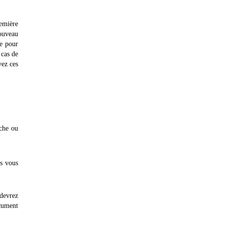
remière
nouveau
ne pour
 cas de
vez ces
oche ou
ls vous
 devrez
ocument