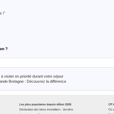
s !"
ion ?
isiter en priorité durant votre séjour
rande Bretagne : Découvrez la différence
Les plus populaires depuis début 2026
CP l
Déclaration des biens immobiliers : dernière
Où a