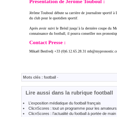
Présentation de Jerôme Touboul :
Jérôme Touboul débute sa carrière de journaliste sportif à L
du club pour le quotidien sportif.
Après avoir suivi le Brésil jusqu’à la dernière coupe du Mo
connaissance du football, il pourra conseiller nos pronostiq
Contact Presse :
Mikaël Benfredj +33 (0)6.12.65.28.31 mb@mypronostic.
Mots clés :
football
-
Lire aussi dans la rubrique football
L’exposition médiatique du football français
ClicnScores : tout un programme pour les amateurs d
ClicnScores : l’actualité du football à portée de main