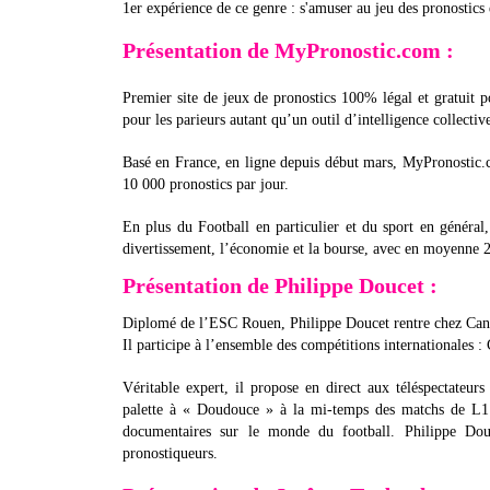
1er expérience de ce genre : s'amuser au jeu des pronostics 
Présentation de MyPronostic.com :
Premier site de jeux de pronostics 100% légal et gratuit p
pour les parieurs autant qu’un outil d’intelligence collective
Basé en France, en ligne depuis début mars, MyPronostic.
10 000 pronostics par jour.
En plus du Football en particulier et du sport en généra
divertissement, l’économie et la bourse, avec en moyenne 
Présentation de Philippe Doucet :
Diplomé de l’ESC Rouen, Philippe Doucet rentre chez Cana
Il participe à l’ensemble des compétitions internationale
Véritable expert, il propose en direct aux téléspectateurs
palette à « Doudouce » à la mi-temps des matchs de L1 
documentaires sur le monde du football. Philippe Dou
pronostiqueurs.