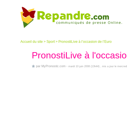
Accueil du site
>
Sport
>
PronostiLive à l’occasion de l’Euro
PronostiLive à l'occasio
par
MyPronostic.com
-
mardi 10 juin 2008 (13h44)
, mis a jour le mercr