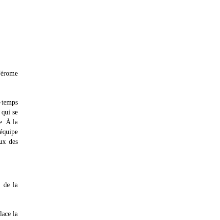
Jérome
i-temps
 qui se
e. À la
’équipe
ux des
 de la
lace la