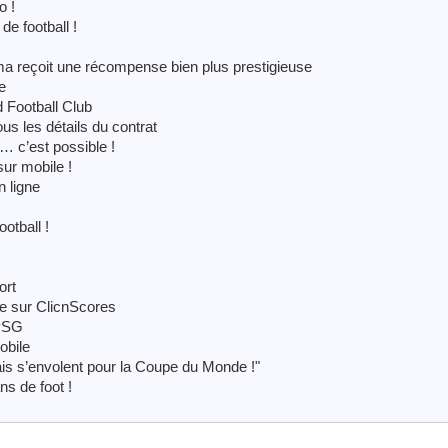
o !
e football !
a reçoit une récompense bien plus prestigieuse
e
 Football Club
us les détails du contrat
… c’est possible !
sur mobile !
n ligne
otball !
ort
re sur ClicnScores
 PSG
obile
s s’envolent pour la Coupe du Monde !"
ns de foot !