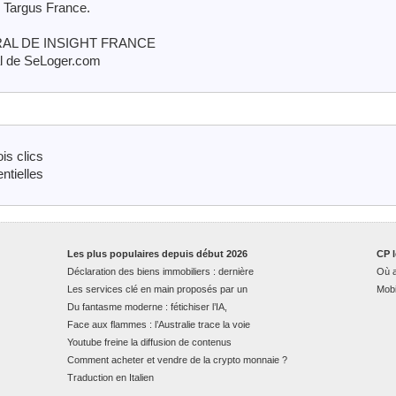
 Targus France.
L DE INSIGHT FRANCE
al de SeLoger.com
is clics
ntielles
Les plus populaires depuis début 2026
CP l
Déclaration des biens immobiliers : dernière
Où a
Les services clé en main proposés par un
Mobi
Du fantasme moderne : fétichiser l’IA,
Face aux flammes : l’Australie trace la voie
Youtube freine la diffusion de contenus
Comment acheter et vendre de la crypto monnaie ?
Traduction en Italien