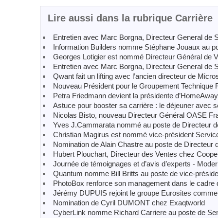
Lire aussi dans la rubrique Carrière
Entretien avec Marc Borgna, Directeur General de S
Information Builders nomme Stéphane Jouaux au po
Georges Lotigier est nommé Directeur Général de 
Entretien avec Marc Borgna, Directeur General de S
Qwant fait un lifting avec l’ancien directeur de Micros
Nouveau Président pour le Groupement Technique Fr
Petra Friedmann devient la présidente d’HomeAwa
Astuce pour booster sa carrière : le déjeuner avec 
Nicolas Bisto, nouveau Directeur Général OASE Fr
Yves J.Cammarata nommé au poste de Directeur de 
Christian Magirus est nommé vice-président Servi
Nomination de Alain Chastre au poste de Directeur
Hubert Plouchart, Directeur des Ventes chez Coope
Journée de témoignages et d’avis d’experts - Modernis
Quantum nomme Bill Britts au poste de vice-préside
PhotoBox renforce son management dans le cadre de
Jérémy DUPUIS rejoint le groupe Eurosites comme Di
Nomination de Cyril DUMONT chez Exaqtworld
CyberLink nomme Richard Carriere au poste de Seni