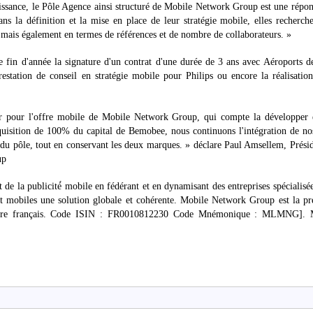
issance, le Pôle Agence ainsi structuré de Mobile Network Group est une répo
s la définition et la mise en place de leur stratégie mobile, elles recherch
é, mais également en termes de références et de nombre de collaborateurs. »
in d'année la signature d'un contrat d'une durée de 3 ans avec Aéroports de
restation de conseil en stratégie mobile pour Philips ou encore la réalisatio
eur pour l'offre mobile de Mobile Network Group, qui compte la développer 
cquisition de 100% du capital de Bemobee, nous continuons l'intégration de n
 du pôle, tout en conservant les deux marques. » déclare Paul Amsellem, Prési
up
e la publicité́ mobile en fédérant et en dynamisant des entreprises spécialisé
net mobiles une solution globale et cohérente. Mobile Network Group est la p
́ libre français. Code ISIN : FR0010812230 Code Mnémonique : MLMNG]. 