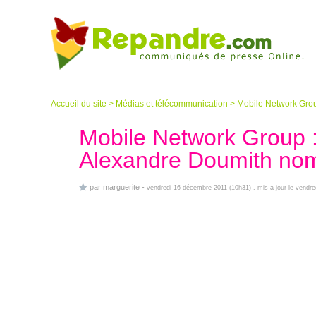
Accueil du site
>
Médias et télécommunication
>
Mobile Network Grou
Mobile Network Group :
Alexandre Doumith nom
par
marguerite
-
vendredi 16 décembre 2011 (10h31)
, mis a jour le vendre