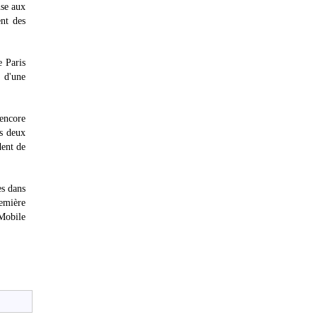
nse aux
ent des
 Paris
n d'une
encore
os deux
dent de
es dans
remière
Mobile