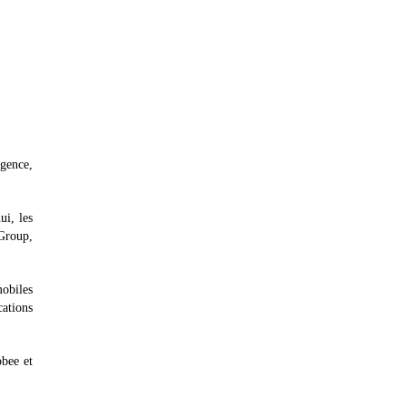
gence,
i, les
Group,
obiles
ations
obee et