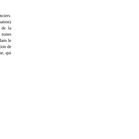
ciers.
ation)
 de la
s zones
dans le
tion de
me, qui