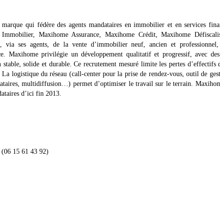
arque qui fédère des agents mandataires en immobilier et en services finan
 Immobilier, Maxihome Assurance, Maxihome Crédit, Maxihome Défiscalis
e, via ses agents, de la vente d’immobilier neuf, ancien et professionnel,
nce. Maxihome privilégie un développement qualitatif et progressif, avec de
n stable, solide et durable. Ce recrutement mesuré limite les pertes d’effectifs 
 La logistique du réseau (call-center pour la prise de rendez-vous, outil de ges
dataires, multidiffusion…) permet d’optimiser le travail sur le terrain. Maxiho
ataires d’ici fin 2013.
 (06 15 61 43 92)