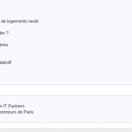
 de logements neufs
der ?
ières
lakoff
n IT Partners
preneurs de Paris