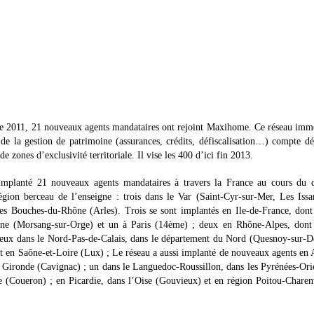
e 2011, 21 nouveaux agents mandataires ont rejoint Maxihome. Ce réseau imm
 de la gestion de patrimoine (assurances, crédits, défiscalisation…) compte d
de zones d’exclusivité territoriale. Il vise les 400 d’ici fin 2013.
implanté 21 nouveaux agents mandataires à travers la France au cours du d
gion berceau de l’enseigne : trois dans le Var (Saint-Cyr-sur-Mer, Les Iss
es Bouches-du-Rhône (Arles). Trois se sont implantés en Ile-de-France, don
nne (Morsang-sur-Orge) et un à Paris (14ème) ; deux en Rhône-Alpes, dont
eux dans le Nord-Pas-de-Calais, dans le département du Nord (Quesnoy-sur-D
t en Saône-et-Loire (Lux) ; Le réseau a aussi implanté de nouveaux agents en 
n Gironde (Cavignac) ; un dans le Languedoc-Roussillon, dans les Pyrénées-Ori
ue (Coueron) ; en Picardie, dans l’Oise (Gouvieux) et en région Poitou-Charen