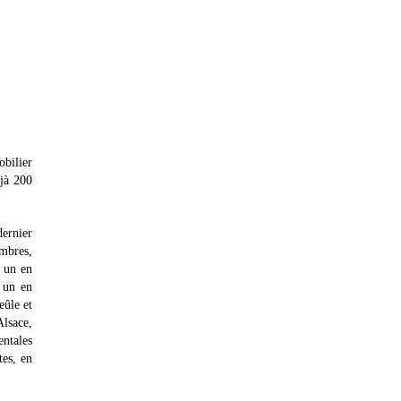
obilier
éjà 200
ernier
ambres,
t un en
 un en
eûle et
Alsace,
entales
tes, en