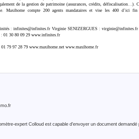
lement de la gestion de patrimoine (assurances, crédits, défiscalisation…). C
ine. Maxihome compte 200 agents mandataires et vise les 400 d’ici fin
és : infinites@infinites.fr Virginie SENIZERGUES : virginie@infinites.fr
: 01 30 80 09 29 www.infinites.fr
. : 01 79 97 28 79 www.maxihome.net www.maxihome.fr
mmo.fr
géomètre-expert Colloud est capable d’envoyer un document demandé 