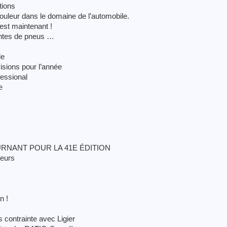
tions
ouleur dans le domaine de l’automobile.
est maintenant !
ventes de pneus …
le
isions pour l’année
fessional
e
TOURNANT POUR LA 41E ÉDITION
teurs
n !
 contrainte avec Ligier