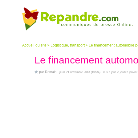
Accueil du site
>
Logistique, transport
>
Le financement automobile po
Le financement automob
par
Romain
-
jeudi 21 novembre 2013 (15h34)
, mis a jour le jeudi 5 janvie