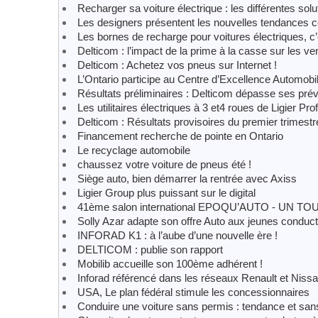
Recharger sa voiture électrique : les différentes solu
Les designers présentent les nouvelles tendances c
Les bornes de recharge pour voitures électriques, c’
Delticom : l’impact de la prime à la casse sur les 
Delticom : Achetez vos pneus sur Internet !
L’Ontario participe au Centre d’Excellence Automobi
Résultats préliminaires : Delticom dépasse ses prév
Les utilitaires électriques à 3 et4 roues de Ligier Pro
Delticom : Résultats provisoires du premier trimestr
Financement recherche de pointe en Ontario
Le recyclage automobile
chaussez votre voiture de pneus été !
Siège auto, bien démarrer la rentrée avec Axiss
Ligier Group plus puissant sur le digital
41ème salon international EPOQU’AUTO - UN 
Solly Azar adapte son offre Auto aux jeunes conduc
INFORAD K1 : à l’aube d’une nouvelle ère !
DELTICOM : publie son rapport
Mobilib accueille son 100ème adhérent !
Inforad référencé dans les réseaux Renault et Nissa
USA, Le plan fédéral stimule les concessionnaires
Conduire une voiture sans permis : tendance et sans