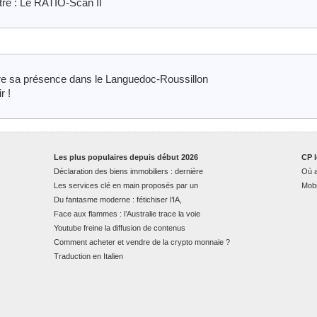
tre : Le RATIO-Scan II
e sa présence dans le Languedoc-Roussillon
r !
Les plus populaires depuis début 2026
CP l
Déclaration des biens immobiliers : dernière
Où a
Les services clé en main proposés par un
Mobi
Du fantasme moderne : fétichiser l’IA,
Face aux flammes : l’Australie trace la voie
Youtube freine la diffusion de contenus
Comment acheter et vendre de la crypto monnaie ?
Traduction en Italien