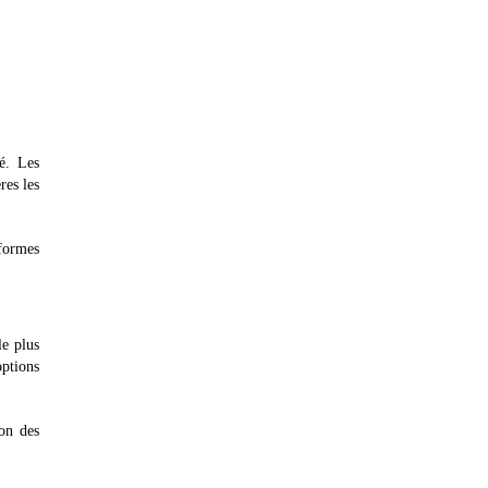
é. Les
res les
 formes
le plus
options
ion des