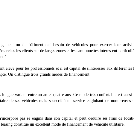
agement ou du bâtiment ont besoin de véhicules pour exercer leur activit
rches les clients sur de larges zones et les camionnettes intéressent particuliè
andé.
nt élevé pour les professionnels et il est capital de s'intéresser aux différentes
apté. On distingue trois grands modes de financement.
 longue variant entre un an et quatre ans. Ce mode très confortable est aussi 
iétaire de ses véhicules mais souscrit à un service englobant de nombreuses 
 n'incorpore pas se engins dans son capital et peut déduire ses frais de locat
 leasing constitue un excellent mode de financement de véhicule utilitaire.