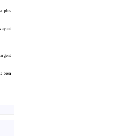
la plus
s ayant
'argent
ut bien