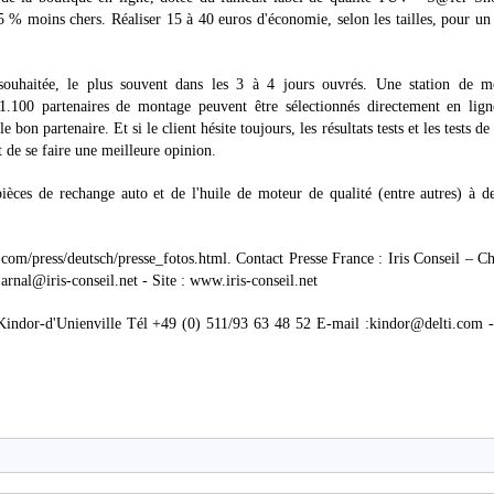
% moins chers. Réaliser 15 à 40 euros d'économie, selon les tailles, pour un
 souhaitée, le plus souvent dans les 3 à 4 jours ouvrés. Une station de m
 1.100 partenaires de montage peuvent être sélectionnés directement en lign
bon partenaire. Et si le client hésite toujours, les résultats tests et les tests de 
 de se faire une meilleure opinion.
ces de rechange auto et de l'huile de moteur de qualité (entre autres) à d
i.com/press/deutsch/presse_fotos.html. Contact Presse France : Iris Conseil – Ch
rnal@iris-conseil.net - Site : www.iris-conseil.net
indor-d'Unienville Tél +49 (0) 511/93 63 48 52 E-mail :kindor@delti.com - 