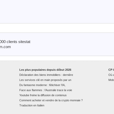
00 clients sitestat
nim.com
Les plus populaires depuis début 2026
CP l
Déclaration des biens immobiliers : dernière
Où a
Les services clé en main proposés par un
Mobi
Du fantasme moderne : fétichiser l’IA,
Face aux flammes : l’Australie trace la voie
Youtube freine la diffusion de contenus
Comment acheter et vendre de la crypto monnaie ?
Traduction en Italien