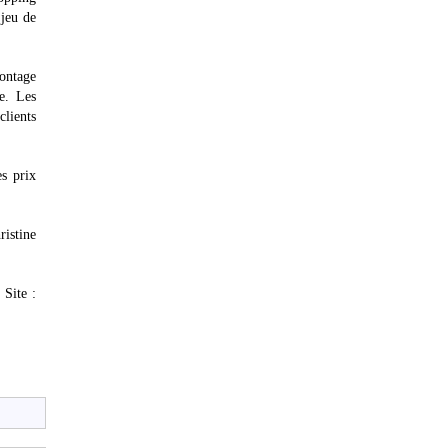
 jeu de
ontage
e. Les
clients
es prix
ristine
Site :