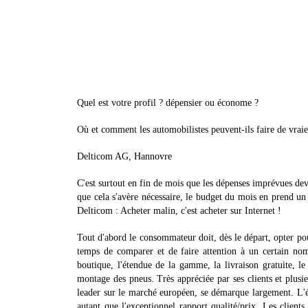
Quel est votre profil ? dépensier ou économe ?
Où et comment les automobilistes peuvent-ils faire de vrai
Delticom AG, Hannovre
C'est surtout en fin de mois que les dépenses imprévues dev
que cela s'avère nécessaire, le budget du mois en prend un
Delticom : Acheter malin, c'est acheter sur Internet !
Tout d'abord le consommateur doit, dès le départ, opter pou
temps de comparer et de faire attention à un certain nombre
boutique, l'étendue de la gamme, la livraison gratuite, le s
montage des pneus. Très appréciée par ses clients et plus
leader sur le marché européen, se démarque largement. L'
autant que l'exceptionnel rapport qualité/prix. Les clie