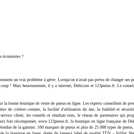
es économies ?
iennent un vrai problème à gérer. Lorsqu'on n'avait pas prévu de changer ses p
 coup ! Mais heureusement, il y a internet, Delticom et 123pneus.fr. Le consei
r la bonne boutique de vente de pneus en ligne. Les experts conseillent de pre
 de critères comme, la facilité d'utilisation du site, la fiabilité et sécurit
ervice client, les conseils et résultats tests, le réseau de partenaires qui pro
ieurs fois récompensée, www.123pneus.fr, la boutique en ligne française de De
étendue de la gamme, 100 marques de pneus et plus de 25.000 types de pneus,
nts de la boutique en ligne, dotée du fameux label de qualité TÜV - S@fer S