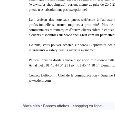
(www.safer-shopping.de), parlent même de prix de 20 à 25 
pneus n'est absolument pas exceptionnel.
La livraison des nouveaux pneus s'effectue à l'adresse
professionnelle se trouve toujours à proximité. Plus de
commentaires et remarques d'autres clients aident à choisir le 
à clients disponibles sur www.pneus-test.com lui permettent
De plus, vous pouvez acheter sur www.123pneus.fr des piè
intéressants – safety first/la sécurité avant tout.
Photos libres de droits à votre disposition http://www.delt
Arnal Tél : 01 45 44 04 21 Fax : 01 45 44 18 14 E-mail :c.a
Contact Delticom : Chef de la communication - Susanne K
www.delti.com
Mots clés :
Bonnes affaires
-
shopping en ligne
-