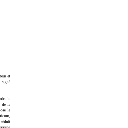
neus et
l signé
ndre le
é de la
pose le
lticom,
 séduit
hopping