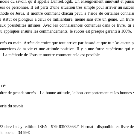
 théorie du savoir, qu’il appelle DantseLogik. Un enseignement innovant et puiss
s de personnes. Il est parti d’une situation très simple pour arriver au succè
thode de Jésus, il montre comment chacun peut, à l’aide de certaines connais
 statut de plongeur à celui de milliardaire, même sans être un génie. Un livre
x possibilités infinies. Avec les connaissances contenues dans ce livre, tu 
tu appliques ensuite les commandements, le succès est presque garanti à 100%.
uccès en main. Arrête de croire que tout arrive par hasard et que tu n’as aucun 
nexions de ta vie et une attitude positive. Il y a une force supérieure qui e
nce. La méthode de Jésus te montre comment cela est possible.
.
ccès
re de grands succès : La bonne attitude, le bon comportement et les bonnes 
orie du savoir
22 chez indayi edition ISBN : 979-8357236821 Format : disponible en livre d
de poche : 34,99€.