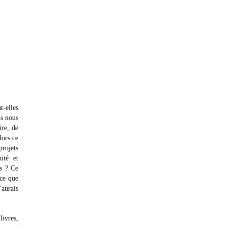
-elles
us nous
ire, de
lors ce
projets
ité et
ns ? Ce
-ce que
’aurais
livres,