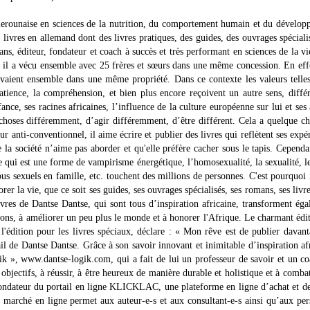
erounaise en sciences de la nutrition, du comportement humain et du dévelop
 livres en allemand dont des livres pratiques, des guides, des ouvrages spéciali
ans, éditeur, fondateur et coach à succès et très performant en sciences de la vi
t, il a vécu ensemble avec 25 frères et sœurs dans une même concession. En eff
vivaient ensemble dans une même propriété. Dans ce contexte les valeurs telle
patience, la compréhension, et bien plus encore reçoivent un autre sens, diffé
nce, ses racines africaines, l’influence de la culture européenne sur lui et ses
 choses différemment, d’agir différemment, d’être différent. Cela a quelque c
eur anti-conventionnel, il aime écrire et publier des livres qui reflètent ses expé
ue la société n’aime pas aborder et qu'elle préfère cacher sous le tapis. Cependa
e qui est une forme de vampirisme énergétique, l’homosexualité, la sexualité, le
us sexuels en famille, etc. touchent des millions de personnes. C'est pourquoi i
orer la vie, que ce soit ses guides, ses ouvrages spécialisés, ses romans, ses livr
vres de Dantse Dantse, qui sont tous d’inspiration africaine, transforment ég
orizons, à améliorer un peu plus le monde et à honorer l'Afrique. Le charmant édi
 l'édition pour les livres spéciaux, déclare : « Mon rêve est de publier davan
ail de Dantse Dantse. Grâce à son savoir innovant et inimitable d’inspiration af
k », www.dantse-logik.com, qui a fait de lui un professeur de savoir et un c
s objectifs, à réussir, à être heureux de manière durable et holistique et à combat
fondateur du portail en ligne KLICKLAC, une plateforme en ligne d’achat et d
e marché en ligne permet aux auteur-e-s et aux consultant-e-s ainsi qu’aux pe