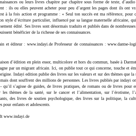
naissances ou leurs livres chapitre par chapitre sous forme de texte, d’audi
ment : ils ou elles peuvent acheter pour peu d’argent les pages dont ils ont v
 est à la fois action et programme : « Seul ton succès est ma référence, pour c
style d’écriture particulier, influencé par sa langue maternelle africaine, qui
sement édité. Ses livres sont désormais traduits et publiés dans de nombreuses
issent bénéficier de la richesse de ses connaissances.
in et éditeur : www.indayi.de Professeur de connaissances : www.dantse-log
maison d’édition en plein essor, multicolore et hors du commun, basée à Darmst
e par un migrant africain. Ici, on publie tout ce qui concerne, touche et ém
igine. Indayi edition publie des livres sur les valeurs et sur des thèmes que la 
, mais dont souffrent des millions de personnes. Les livres publiés par indayi o
 qu’il s’agisse de guides, de livres pratiques, de romans ou de livres pour e
les thèmes de la santé, sur le cancer et l’alimentation, sur l’érotisme, l
ants, des livres de soutien psychologique, des livres sur la politique, la cult
res pour enfants et adolescents.
adt www.indayi.de