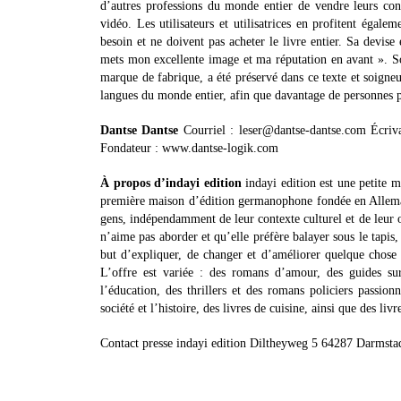
d’autres professions du monde entier de vendre leurs con
vidéo. Les utilisateurs et utilisatrices en profitent égale
besoin et ne doivent pas acheter le livre entier. Sa devise
mets mon excellente image et ma réputation en avant ». Son 
marque de fabrique, a été préservé dans ce texte et soigneu
langues du monde entier, afin que davantage de personnes pu
Dantse Dantse
Courriel : leser@dantse-dantse.com Écriva
Fondateur : www.dantse-logik.com
À propos d’indayi edition
indayi edition est une petite 
première maison d’édition germanophone fondée en Allemagn
gens, indépendamment de leur contexte culturel et de leur or
n’aime pas aborder et qu’elle préfère balayer sous le tapis
but d’expliquer, de changer et d’améliorer quelque chose -
L’offre est variée : des romans d’amour, des guides sur 
l’éducation, des thrillers et des romans policiers passionn
société et l’histoire, des livres de cuisine, ainsi que des liv
Contact presse indayi edition Diltheyweg 5 64287 Darmst