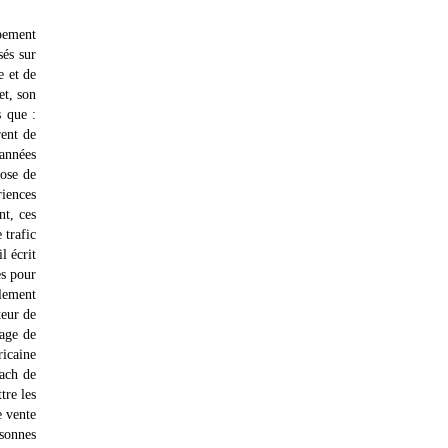
pement
sés sur
e et de
et, son
s que :
rent de
 années
hose de
riences
nt, ces
 trafic
l écrit
es pour
alement
teur de
tage de
ricaine
oach de
tre les
e vente
rsonnes