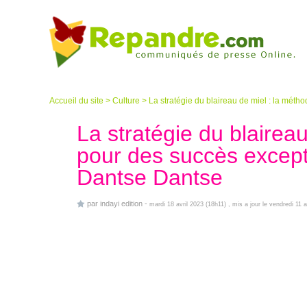
Accueil du site
>
Culture
>
La stratégie du blaireau de miel : la mét
La stratégie du blairea
pour des succès excepti
Dantse Dantse
par
indayi edition
-
mardi 18 avril 2023 (18h11)
, mis a jour le vendredi 11 