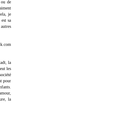
o ou de
raiment
ela, je
 est sa
 autres
ik.com
adt, la
eut les
société
nt pour
nfants.
’amour,
ure, la