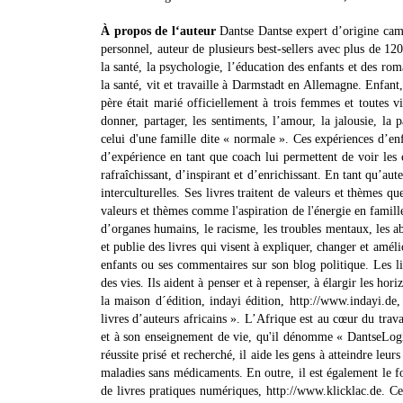
À propos de l‘auteur
Dantse Dantse expert d’origine cam
personnel, auteur de plusieurs best-sellers avec plus de 120
la santé, la psychologie, l’éducation des enfants et des rom
la santé, vit et travaille à Darmstadt en Allemagne. Enfan
père était marié officiellement à trois femmes et toutes 
donner, partager, les sentiments, l’amour, la jalousie, la 
celui d'une famille dite « normale ». Ces expériences d’enfa
d’expérience en tant que coach lui permettent de voir les
rafraîchissant, d’inspirant et d’enrichissant. En tant qu’aut
interculturelles. Ses livres traitent de valeurs et thèmes q
valeurs et thèmes comme l'aspiration de l'énergie en famill
d’organes humains, le racisme, les troubles mentaux, les ab
et publie des livres qui visent à expliquer, changer et améli
enfants ou ses commentaires sur son blog politique. Les li
des vies. Ils aident à penser et à repenser, à élargir les h
la maison d´édition, indayi édition, http://www.indayi.de,
livres d’auteurs africains ». L’Afrique est au cœur du trav
et à son enseignement de vie, qu'il dénomme « DantseLogi
réussite prisé et recherché, il aide les gens à atteindre leur
maladies sans médicaments. En outre, il est également le 
de livres pratiques numériques, http://www.klicklac.de. C