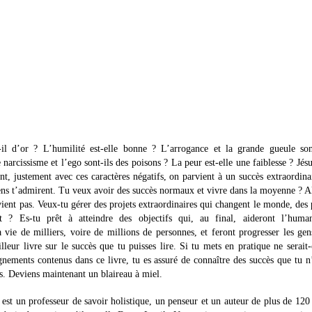
-il d’or ? L’humilité est-elle bonne ? L’arrogance et la grande gueule sont
narcissisme et l’ego sont-ils des poisons ? La peur est-elle une faiblesse ? Jés
, justement avec ces caractères négatifs, on parvient à un succès extraordina
gens t’admirent. Tu veux avoir des succès normaux et vivre dans la moyenne ? A
vient pas. Veux-tu gérer des projets extraordinaires qui changent le monde, des 
nt ? Es-tu prêt à atteindre des objectifs qui, au final, aideront l’human
a vie de milliers, voire de millions de personnes, et feront progresser les ge
illeur livre sur le succès que tu puisses lire. Si tu mets en pratique ne serait
nements contenus dans ce livre, tu es assuré de connaître des succès que tu n
s. Deviens maintenant un blaireau à miel.
st un professeur de savoir holistique, un penseur et un auteur de plus de 120 