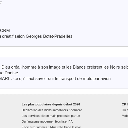
e
e CRM
créatif selon Georges Botet-Pradeilles
- Dieu créa l’homme à son image et les Blancs créèrent les Noirs selo
tse Dantse
 : ce qu’il faut savoir sur le transport de moto par avion
Les plus populaires depuis début 2026
CP l
Déclaration des biens immobiliers : dernière
Où a
Les services clé en main proposés par un
Mobi
Du fantasme moderne : fétichiser l’IA,
Face aux flammes : l’Australie trace la voie