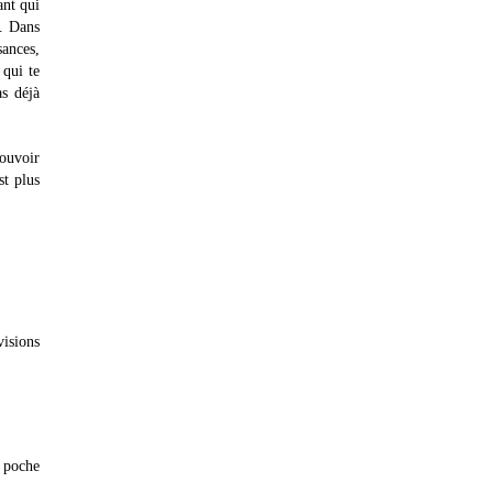
ant qui
s. Dans
sances,
 qui te
as déjà
pouvoir
st plus
visions
e poche