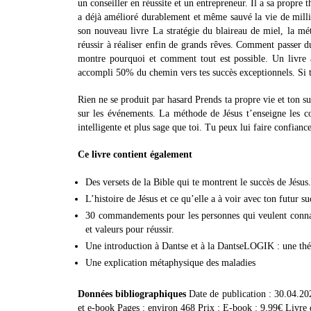
un conseiller en réussite et un entrepreneur. Il a sa propre
a déjà amélioré durablement et même sauvé la vie de millier
son nouveau livre La stratégie du blaireau de miel, la mé
réussir à réaliser enfin de grands rêves. Comment passer du
montre pourquoi et comment tout est possible. Un livre au
accompli 50% du chemin vers tes succès exceptionnels. Si 
Rien ne se produit par hasard Prends ta propre vie et ton s
sur les événements. La méthode de Jésus t’enseigne les con
intelligente et plus sage que toi. Tu peux lui faire confia
Ce livre contient également
Des versets de la Bible qui te montrent le succès de Jésus
L’histoire de Jésus et ce qu’elle a à voir avec ton futur su
30 commandements pour les personnes qui veulent connaît
et valeurs pour réussir.
Une introduction à Dantse et à la DantseLOGIK : une thé
Une explication métaphysique des maladies
Données bibliographiques
Date de publication : 30.04.20
et e-book Pages : environ 468 Prix : E-book : 9,99€ Livre 