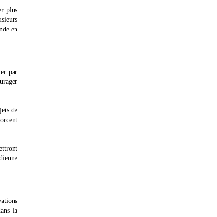
er plus
usieurs
ande en
ier par
urager
jets de
forcent
ttront
idienne
ations
dans la