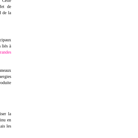
. Cette
fet de
d de la
ncipaux
 liés à
randes
anneaux
nergies
roduite
iser la
tinu en
ais les