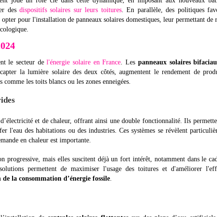
nt joué un rôle clé dans cette dynamique, en imposant aux nouveaux bât
ler des
dispositifs solaires sur leurs toitures
. En parallèle, des politiques fav
ter pour l'installation de panneaux solaires domestiques, leur permettant de 
écologique.
2024
ent le secteur de
l'énergie solaire en France
. Les
panneaux solaires bifacia
capter la lumière solaire des deux côtés, augmentent le rendement de produ
s comme les toits blancs ou les zones enneigées.
ides
électricité et de chaleur, offrant ainsi une double fonctionnalité. Ils permett
fer l'eau des habitations ou des industries. Ces systèmes se révèlent particuli
 demande en chaleur est importante.
n progressive, mais elles suscitent déjà un fort intérêt, notamment dans le ca
lutions permettent de maximiser l'usage des toitures et d'améliorer l'effi
 de la consommation d’énergie fossile
.