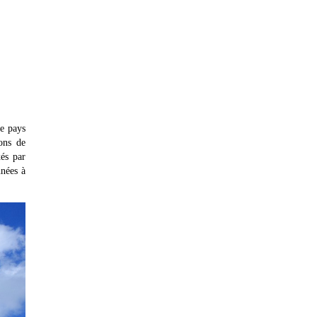
Le pays
ions de
xés par
nnées à