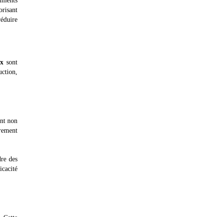
iments
orisant
réduire
ux
sont
ction,
ent non
èrement
dre des
cacité