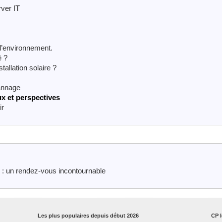
ver IT
 l’environnement.
é ?
allation solaire ?
annage
ux et perspectives
ir
4 : un rendez-vous incontournable
Les plus populaires depuis début 2026
CP l