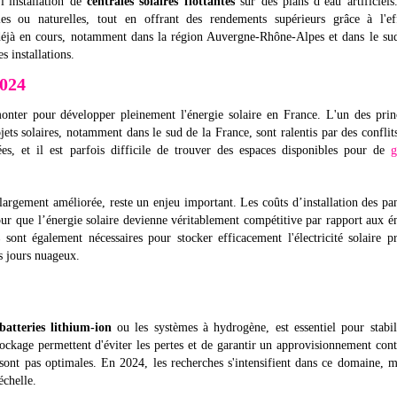
l’installation de
centrales solaires flottantes
sur des plans d’eau artificiels
oles ou naturelles, tout en offrant des rendements supérieurs grâce à l'ef
t déjà en cours, notamment dans la région Auvergne-Rhône-Alpes et dans le su
s installations.
2024
rmonter pour développer pleinement l'énergie solaire en France. L'un des pri
ets solaires, notamment dans le sud de la France, sont ralentis par des conflits
ées, et il est parfois difficile de trouver des espaces disponibles pour de
g
largement améliorée, reste un enjeu important. Les coûts d’installation des p
our que l’énergie solaire devienne véritablement compétitive par rapport aux é
sont également nécessaires pour stocker efficacement l'électricité solaire p
es jours nuageux.
batteries lithium-ion
ou les systèmes à hydrogène, est essentiel pour stabil
tockage permettent d'éviter les pertes et de garantir un approvisionnement con
ont pas optimales. En 2024, les recherches s'intensifient dans ce domaine, m
échelle.