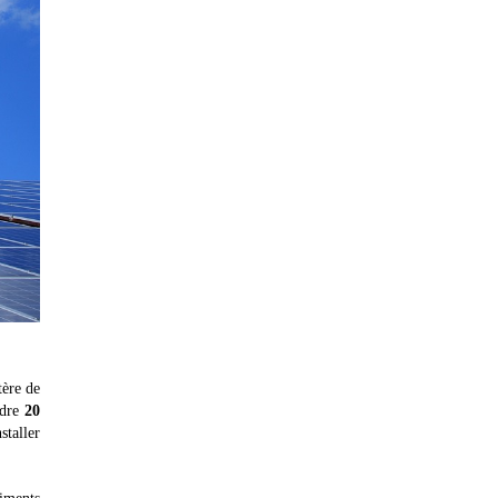
tère de
ndre
20
staller