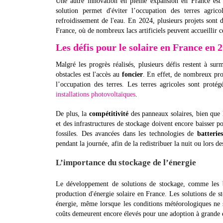
Une autre innovation en pleine expansion en France est 
solution permet d'éviter l’occupation des terres agric
refroidissement de l'eau. En 2024, plusieurs projets son
France, où de nombreux lacs artificiels peuvent accueillir ce
Les défis pour le solaire en France en 
Malgré les progrès réalisés, plusieurs défis restent à su
obstacles est l'accès au
foncier
. En effet, de nombreux proj
l’occupation des terres. Les terres agricoles sont protég
installations photovoltaïques
.
De plus, la
compétitivité
des panneaux solaires, bien que 
et des infrastructures de stockage doivent encore baisser p
fossiles. Des avancées dans les technologies de
batteries
pendant la journée, afin de la redistribuer la nuit ou lors d
L’importance du stockage de l’énergie
Le développement de solutions de stockage, comme les
production d'énergie solaire en France. Les solutions de s
énergie, même lorsque les conditions météorologiques ne s
coûts demeurent encore élevés pour une adoption à grande 