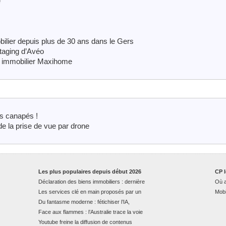
e
ilier depuis plus de 30 ans dans le Gers
taging d’Avéo
u immobilier Maxihome
es canapés !
 la prise de vue par drone
Les plus populaires depuis début 2026
CP l
Déclaration des biens immobiliers : dernière
Où a
Les services clé en main proposés par un
Mobi
Du fantasme moderne : fétichiser l’IA,
Face aux flammes : l’Australie trace la voie
Youtube freine la diffusion de contenus