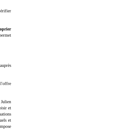
érifier
oprier
permet
 auprès
l'offre
 Julien
isir et
mations
uels et
'impose