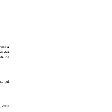
iété a
on des
nte de
nte qui
, carte