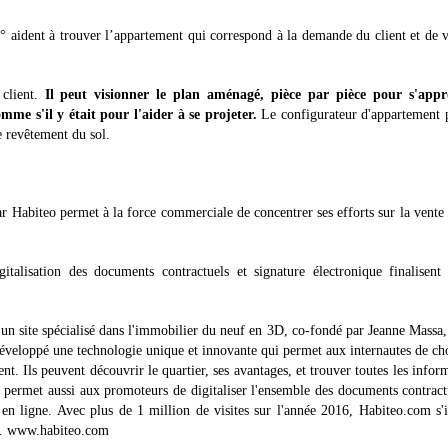
 aident à trouver l’appartement qui correspond à la demande du client et de v
 client.
Il peut visionner le plan aménagé, pièce par pièce pour s'appr
me s'il y était pour l'aider à se projeter.
Le configurateur d'appartement 
 revêtement du sol.
ar Habiteo permet à la force commerciale de concentrer ses efforts sur la vente
italisation des documents contractuels et signature électronique finalisent 
un site spécialisé dans l'immobilier du neuf en 3D, co-fondé par Jeanne Massa,
éveloppé une technologie unique et innovante qui permet aux internautes de cho
nt. Ils peuvent découvrir le quartier, ses avantages, et trouver toutes les infor
 il permet aussi aux promoteurs de digitaliser l'ensemble des documents contract
on en ligne. Avec plus de 1 million de visites sur l'année 2016, Habiteo.com s
f. www.habiteo.com