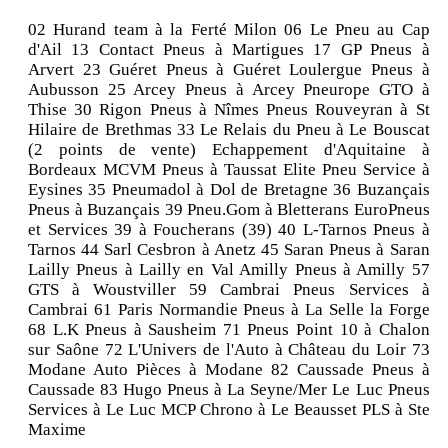
02 Hurand team à la Ferté Milon 06 Le Pneu au Cap
d'Ail 13 Contact Pneus à Martigues 17 GP Pneus à
Arvert 23 Guéret Pneus à Guéret Loulergue Pneus à
Aubusson 25 Arcey Pneus à Arcey Pneurope GTO à
Thise 30 Rigon Pneus à Nîmes Pneus Rouveyran à St
Hilaire de Brethmas 33 Le Relais du Pneu à Le Bouscat
(2 points de vente) Echappement d'Aquitaine à
Bordeaux MCVM Pneus à Taussat Elite Pneu Service à
Eysines 35 Pneumadol à Dol de Bretagne 36 Buzançais
Pneus à Buzançais 39 Pneu.Gom à Bletterans EuroPneus
et Services 39 à Foucherans (39) 40 L-Tarnos Pneus à
Tarnos 44 Sarl Cesbron à Anetz 45 Saran Pneus à Saran
Lailly Pneus à Lailly en Val Amilly Pneus à Amilly 57
GTS à Woustviller 59 Cambrai Pneus Services à
Cambrai 61 Paris Normandie Pneus à La Selle la Forge
68 L.K Pneus à Sausheim 71 Pneus Point 10 à Chalon
sur Saône 72 L'Univers de l'Auto à Château du Loir 73
Modane Auto Pièces à Modane 82 Caussade Pneus à
Caussade 83 Hugo Pneus à La Seyne/Mer Le Luc Pneus
Services à Le Luc MCP Chrono à Le Beausset PLS à Ste
Maxime