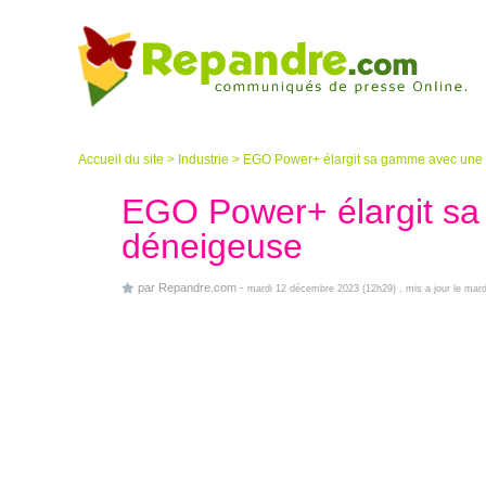
Accueil du site
>
Industrie
>
EGO Power+ élargit sa gamme avec une 
EGO Power+ élargit sa
déneigeuse
par
Repandre.com
-
mardi 12 décembre 2023 (12h29)
, mis a jour le ma