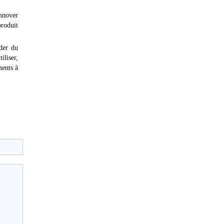
innover
produit
der du
iliser,
ments à