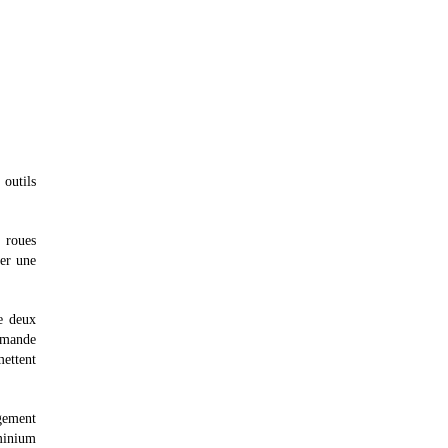
outils
e roues
ger une
de deux
ommande
mettent
gement
uminium