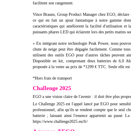
facilitent son rangement.
Vince Brauns, Group Product Manager chez EGO, déclare : «
ce qui en fait un ajout fantastique à notre gamme domes
caractéristiques qui améliorent la facilité d'utilisation et 
puissants phares LED qui éclairent lors des petits matins so
« En intégrant notre technologie Peak Power, nous pouvon
chute de neige peut être dégagée facilement. Comme tous no
utilisent des outils EGO pour d'autres tâches peuvent ai
Disponible en kit, comprenant deux batteries de 6,0 
proposée à la vente au prix de *1299 € TTC. Seule elle es
*Hors frais de transport
Challenge 2025
EGO a une vision claire de l'avenir : il doit être plus propr
Le Challenge 2025 est l'appel lancé par EGO pour sensibili
professionnel, afin qu'ils se rendent compte que le seul ch
batterie ; laissant ainsi l'essence appartenir au passé. L
https://www.challenge2025.eu/fr/