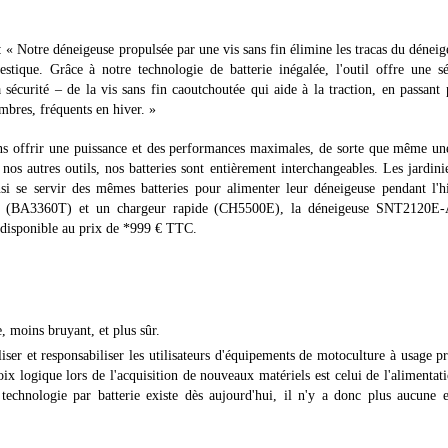
 Notre déneigeuse propulsée par une vis sans fin élimine les tracas du dénei
tique. Grâce à notre technologie de batterie inégalée, l'outil offre une sé
la sécurité – de la vis sans fin caoutchoutée qui aide à la traction, en passant 
mbres, fréquents en hiver. »
s offrir une puissance et des performances maximales, de sorte que même un
s autres outils, nos batteries sont entièrement interchangeables. Les jardini
nsi se servir des mêmes batteries pour alimenter leur déneigeuse pendant l'h
Ah (BA3360T) et un chargeur rapide (CH5500E), la déneigeuse SNT2120E-
t disponible au prix de *999 € TTC.
e, moins bruyant, et plus sûr.
ser et responsabiliser les utilisateurs d'équipements de motoculture à usage p
oix logique lors de l'acquisition de nouveaux matériels est celui de l'alimentat
a technologie par batterie existe dès aujourd'hui, il n'y a donc plus aucune 