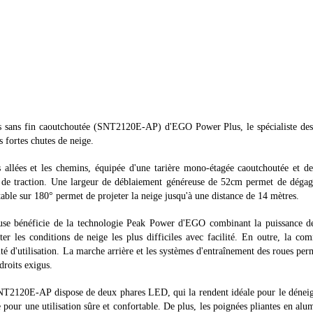
s sans fin caoutchoutée (SNT2120E-AP) d'EGO Power Plus, le spécialiste des 
s fortes chutes de neige.
allées et les chemins, équipée d'une tarière mono-étagée caoutchoutée et d
u de traction. Une largeur de déblaiement généreuse de 52cm permet de déga
table sur 180° permet de projeter la neige jusqu'à une distance de 14 mètres.
geuse bénéficie de la technologie Peak Power d'EGO combinant la puissance 
 les conditions de neige les plus difficiles avec facilité. En outre, la c
lité d'utilisation. La marche arrière et les systèmes d'entraînement des roues per
ndroits exigus.
T2120E-AP dispose de deux phares LED, qui la rendent idéale pour le dénei
pour une utilisation sûre et confortable. De plus, les poignées pliantes en al