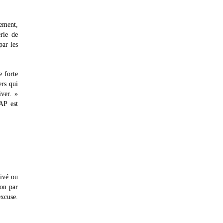
gement,
rie de
par les
e forte
ers qui
iver. »
AP est
rivé ou
ion par
excuse.